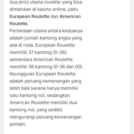
dua jenis utama roulette yang bisa
dimainkan di kasino online, yaitu
European Roulette
dan
American
Roulette
.
Perbedaan utama antara keduanya
adalah jumlah kantong angka yang
ada di roda. European Roulette
memiliki 37 kantong (0-36),
sementara American Roulette
memiliki 38 kantong (0-36 dan 00).
Keunggulan European Roulette
adalah peluang kemenangan yang
lebih baik karena hanya memiliki
satu kantong nol, sedangkan
American Roulette memiliki dua
kantong nol, yang sedikit
mengurangi peluang kemenangan
pemain.