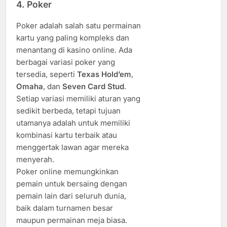
4.
Poker
Poker adalah salah satu permainan
kartu yang paling kompleks dan
menantang di kasino online. Ada
berbagai variasi poker yang
tersedia, seperti
Texas Hold’em
,
Omaha
, dan
Seven Card Stud
.
Setiap variasi memiliki aturan yang
sedikit berbeda, tetapi tujuan
utamanya adalah untuk memiliki
kombinasi kartu terbaik atau
menggertak lawan agar mereka
menyerah.
Poker online memungkinkan
pemain untuk bersaing dengan
pemain lain dari seluruh dunia,
baik dalam turnamen besar
maupun permainan meja biasa.