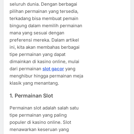
seluruh dunia. Dengan berbagai
pilihan permainan yang tersedia,
terkadang bisa membuat pemain
bingung dalam memilih permainan
mana yang sesuai dengan
preferensi mereka. Dalam artikel
ini, kita akan membahas berbagai
tipe permainan yang dapat
dimainkan di kasino online, mulai
dari permainan
slot gacor
yang
menghibur hingga permainan meja
klasik yang menantang.
1.
Permainan Slot
Permainan slot adalah salah satu
tipe permainan yang paling
populer di kasino online. Slot
menawarkan keseruan yang