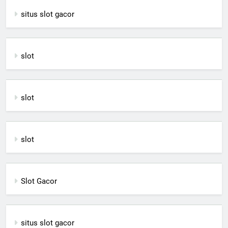
situs slot gacor
slot
slot
slot
Slot Gacor
situs slot gacor