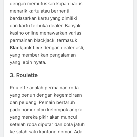
dengan memutuskan kapan harus
menarik kartu atau berhenti,
berdasarkan kartu yang dimiliki
dan kartu terbuka dealer. Banyak
kasino online menawarkan variasi
permainan blackjack, termasuk
Blackjack Live
dengan dealer asli,
yang memberikan pengalaman
yang lebih nyata.
3.
Roulette
Roulette adalah permainan roda
yang penuh dengan kegembiraan
dan peluang. Pemain bertaruh
pada nomor atau kelompok angka
yang mereka pikir akan muncul
setelah roda diputar dan bola jatuh
ke salah satu kantong nomor. Ada