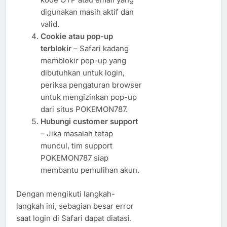
digunakan masih aktif dan
valid.
Cookie atau pop-up
terblokir
– Safari kadang
memblokir pop-up yang
dibutuhkan untuk login,
periksa pengaturan browser
untuk mengizinkan pop-up
dari situs POKEMON787.
Hubungi customer support
– Jika masalah tetap
muncul, tim support
POKEMON787 siap
membantu pemulihan akun.
Dengan mengikuti langkah-
langkah ini, sebagian besar error
saat login di Safari dapat diatasi.