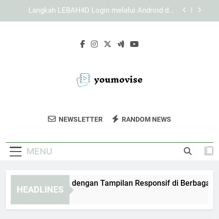
Skip
Cara Mengatasi Login KAYA787 yang Keluar
to
Secara Otomatis
content
Cara Mengatasi CAPTCHA yang Tidak Muncul
pada Halaman KAYA787 Login
EDWINSLOT Login dengan Tampilan Responsif di
Berbagai Perangkat
Langkah LEBAH4D Login melalui Android dan
iPhone secara Praktis dan Aman
Cara Mengatasi Login KAYA787 yang Keluar
Secara Otomatis
You Movise
Temukan Film Terbaru Dan Berbagai Konten
Cara Mengatasi CAPTCHA yang Tidak Muncul
NEWSLETTER
RANDOM NEWS
pada Halaman KAYA787 Login
Hiburan Di You Movise. Tempatnya Untuk
Hiburan Berkualitas.
MENU
WINSLOT Login dengan Tampilan Responsif di Berbagai Pera
HEADLINES
Weeks Ago