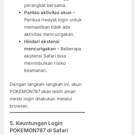
perangkat bersama.
Pantau aktivitas akun
–
Periksa riwayat login untuk
memastikan tidak ada
aktivitas mencurigakan.
Hindari ekstensi
mencurigakan
– Beberapa
ekstensi Safari bisa
menimbulkan risiko
keamanan.
Dengan langkah-langkah ini, akun
POKEMON787 akan lebih aman
meski login dilakukan melalui
browser.
5. Keuntungan Login
POKEMON787 di Safari