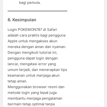
bagi pemula.
6. Kesimpulan
Login POKEMON787 di Safari
adalah cara praktis bagi pengguna
Apple untuk mengakses akun
mereka dengan aman dan nyaman.
Dengan mengikuti tutorial ini,
pengguna dapat login dengan
lancar, mengatasi error yang
umum terjadi, dan menerapkan tips
keamanan untuk menjaga akun
tetap aman.
Menggunakan browser resmi dan
metode login yang tepat juga
membantu menjaga pengalaman
bermain tetap optimal tanpa