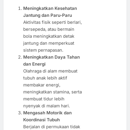
Meningkatkan Kesehatan
Jantung dan Paru-Paru
Aktivitas fisik seperti berlari,
bersepeda, atau bermain
bola meningkatkan detak
jantung dan memperkuat
sistem pernapasan.
Meningkatkan Daya Tahan
dan Energi
Olahraga di alam membuat
tubuh anak lebih aktif
membakar energi,
meningkatkan stamina, serta
membuat tidur lebih
nyenyak di malam hari.
Mengasah Motorik dan
Koordinasi Tubuh
Berjalan di permukaan tidak