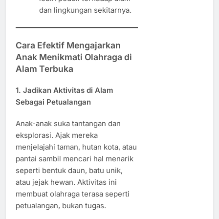
dan lingkungan sekitarnya.
Cara Efektif Mengajarkan
Anak Menikmati Olahraga di
Alam Terbuka
1. Jadikan Aktivitas di Alam
Sebagai Petualangan
Anak-anak suka tantangan dan
eksplorasi. Ajak mereka
menjelajahi taman, hutan kota, atau
pantai sambil mencari hal menarik
seperti bentuk daun, batu unik,
atau jejak hewan. Aktivitas ini
membuat olahraga terasa seperti
petualangan, bukan tugas.