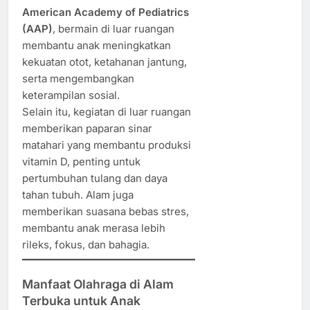
American Academy of Pediatrics
(AAP)
, bermain di luar ruangan
membantu anak meningkatkan
kekuatan otot, ketahanan jantung,
serta mengembangkan
keterampilan sosial.
Selain itu, kegiatan di luar ruangan
memberikan paparan sinar
matahari yang membantu produksi
vitamin D, penting untuk
pertumbuhan tulang dan daya
tahan tubuh. Alam juga
memberikan suasana bebas stres,
membantu anak merasa lebih
rileks, fokus, dan bahagia.
Manfaat Olahraga di Alam
Terbuka untuk Anak