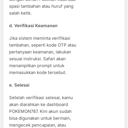
spasi tambahan atau huruf yang
salah ketik.
d. Verifikasi Keamanan
Jika sistem meminta verifikasi
tambahan, seperti kode OTP atau
pertanyaan keamanan, lakukan
sesuai instruksi. Safari akan
menampilkan prompt untuk
memasukkan kode tersebut.
e. Selesai
Setelah verifikasi selesai, kamu
akan diarahkan ke dashboard
POKEMON787. Kini akun sudah
bisa digunakan untuk bermain,
mengecek pencapaian, atau