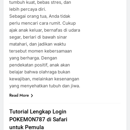
tumbuh kuat, bebas stres, dan
lebih percaya diri.
Sebagai orang tua, Anda tidak
perlu mencari cara rumit. Cukup
ajak anak keluar, bernafas di udara
segar, berlari di bawah sinar
matahari, dan jadikan waktu
tersebut momen kebersamaan
yang berharga. Dengan
pendekatan positif, anak akan
belajar bahwa olahraga bukan
kewajiban, melainkan kesenangan
yang menyehatkan tubuh dan jiwa.
Read More
Tutorial Lengkap Login
POKEMON787 di Safari
untuk Pemula