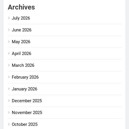
Archives
July 2026
June 2026
May 2026
April 2026
March 2026
February 2026
January 2026
December 2025
November 2025
October 2025