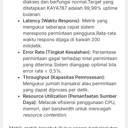
diakses dan berfungsi normal.Target yang
ditetapkan KAYA787 adalah 99,99% uptime
bulanan.
Latency (Waktu Respons)
: Metrik yang
mengukur seberapa cepat sistem
merespons permintaan pengguna.Rata-rata
waktu respons dijaga di bawah 200
milidetik.
Error Rate (Tingkat Kesalahan)
: Persentase
permintaan gagal terhadap total permintaan
yang diterima.Sistem dianggap optimal bila
error rate < 0,5%.
Throughput (Kapasitas Pemrosesan)
:
Mengukur jumlah transaksi atau permintaan
yang dapat diproses per detik.
Resource Utilization (Pemanfaatan Sumber
Daya)
: Melacak efisiensi penggunaan CPU,
memori, dan bandwidth untuk mencegah
resource contention
.