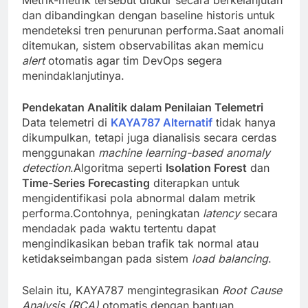
Metrik-metrik tersebut diukur secara berkelanjutan
dan dibandingkan dengan baseline historis untuk
mendeteksi tren penurunan performa.Saat anomali
ditemukan, sistem observabilitas akan memicu
alert
otomatis agar tim DevOps segera
menindaklanjutinya.
Pendekatan Analitik dalam Penilaian Telemetri
Data telemetri di
KAYA787 Alternatif
tidak hanya
dikumpulkan, tetapi juga dianalisis secara cerdas
menggunakan
machine learning-based anomaly
detection
.Algoritma seperti
Isolation Forest
dan
Time-Series Forecasting
diterapkan untuk
mengidentifikasi pola abnormal dalam metrik
performa.Contohnya, peningkatan
latency
secara
mendadak pada waktu tertentu dapat
mengindikasikan beban trafik tak normal atau
ketidakseimbangan pada sistem
load balancing
.
Selain itu, KAYA787 mengintegrasikan
Root Cause
Analysis (RCA)
otomatis dengan bantuan