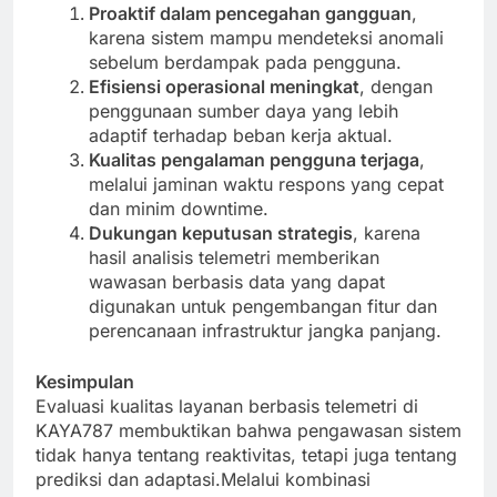
Proaktif dalam pencegahan gangguan
,
karena sistem mampu mendeteksi anomali
sebelum berdampak pada pengguna.
Efisiensi operasional meningkat
, dengan
penggunaan sumber daya yang lebih
adaptif terhadap beban kerja aktual.
Kualitas pengalaman pengguna terjaga
,
melalui jaminan waktu respons yang cepat
dan minim downtime.
Dukungan keputusan strategis
, karena
hasil analisis telemetri memberikan
wawasan berbasis data yang dapat
digunakan untuk pengembangan fitur dan
perencanaan infrastruktur jangka panjang.
Kesimpulan
Evaluasi kualitas layanan berbasis telemetri di
KAYA787 membuktikan bahwa pengawasan sistem
tidak hanya tentang reaktivitas, tetapi juga tentang
prediksi dan adaptasi.Melalui kombinasi