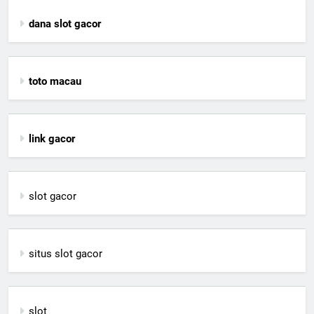
dana slot gacor
toto macau
link gacor
slot gacor
situs slot gacor
slot