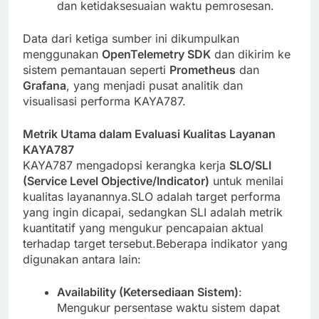
dan ketidaksesuaian waktu pemrosesan.
Data dari ketiga sumber ini dikumpulkan
menggunakan
OpenTelemetry SDK
dan dikirim ke
sistem pemantauan seperti
Prometheus
dan
Grafana
, yang menjadi pusat analitik dan
visualisasi performa KAYA787.
Metrik Utama dalam Evaluasi Kualitas Layanan
KAYA787
KAYA787 mengadopsi kerangka kerja
SLO/SLI
(Service Level Objective/Indicator)
untuk menilai
kualitas layanannya.SLO adalah target performa
yang ingin dicapai, sedangkan SLI adalah metrik
kuantitatif yang mengukur pencapaian aktual
terhadap target tersebut.Beberapa indikator yang
digunakan antara lain:
Availability (Ketersediaan Sistem)
:
Mengukur persentase waktu sistem dapat