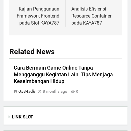
navigation
Kajian Penggunaan
Analisis Efisiensi
Framework Frontend
Resource Container
pada Slot KAYA787
pada KAYA787
Related News
Cara Bermain Game Online Tanpa
Mengganggu Kegiatan Lain: Tips Menjaga
Keseimbangan Hidup
0534adb
8 months ago
0
LINK SLOT