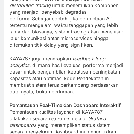
distributed tracing
untuk menemukan komponen
yang menjadi penyebab degradasi
performa.Sebagai contoh, jika permintaan API
tertentu mengalami waktu tanggapan yang lebih
lama dari biasanya, sistem tracing akan menelusuri
jalur komunikasi antar microservices hingga
ditemukan titik delay yang signifikan.
KAYA787 juga menerapkan
feedback loop
analytics
, di mana hasil evaluasi performa menjadi
dasar untuk pengambilan keputusan peningkatan
kapasitas atau optimasi kode.Pendekatan ini
membuat sistem terus berkembang berdasarkan
data nyata, bukan perkiraan.
Pemantauan Real-Time dan Dashboard Interaktif
Pemantauan kualitas layanan di KAYA787
dilakukan secara real-time melalui
Grafana
dashboards
yang menampilkan status sistem
secara menyeluruh.Dashboard ini menunjukkan