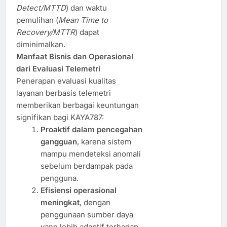
Detect/MTTD
) dan waktu
pemulihan (
Mean Time to
Recovery/MTTR
) dapat
diminimalkan.
Manfaat Bisnis dan Operasional
dari Evaluasi Telemetri
Penerapan evaluasi kualitas
layanan berbasis telemetri
memberikan berbagai keuntungan
signifikan bagi KAYA787:
Proaktif dalam pencegahan
gangguan
, karena sistem
mampu mendeteksi anomali
sebelum berdampak pada
pengguna.
Efisiensi operasional
meningkat
, dengan
penggunaan sumber daya
yang lebih adaptif terhadap