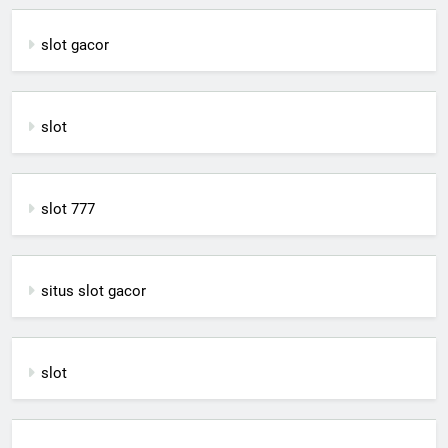
slot gacor
slot
slot 777
situs slot gacor
slot