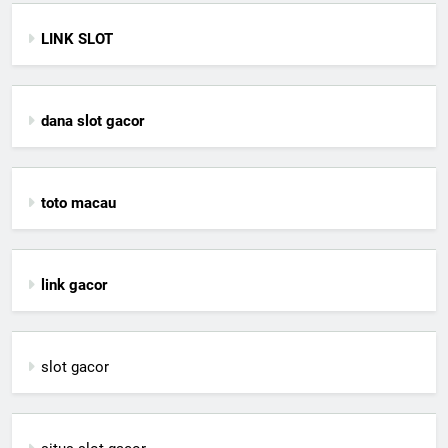
LINK SLOT
dana slot gacor
toto macau
link gacor
slot gacor