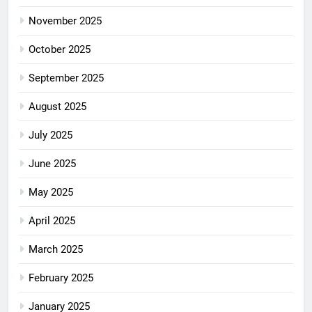
November 2025
October 2025
September 2025
August 2025
July 2025
June 2025
May 2025
April 2025
March 2025
February 2025
January 2025