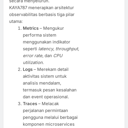
secara menyeluruh.
KAYA787 menerapkan arsitektur
observabilitas berbasis tiga pilar
utama:
Metrics
– Mengukur
performa sistem
menggunakan indikator
seperti
latency
,
throughput
,
error rate
, dan
CPU
utilization
.
Logs
– Merekam detail
aktivitas sistem untuk
analisis mendalam,
termasuk pesan kesalahan
dan event operasional.
Traces
– Melacak
perjalanan permintaan
pengguna melalui berbagai
komponen microservices