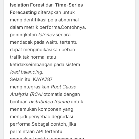
Isolation Forest
dan
Time-Series
Forecasting
diterapkan untuk
mengidentifikasi pola abnormal
dalam metrik performa.Contohnya,
peningkatan
latency
secara
mendadak pada waktu tertentu
dapat mengindikasikan beban
trafik tak normal atau
ketidakseimbangan pada sistem
load balancing
.
Selain itu, KAYA787
mengintegrasikan
Root Cause
Analysis (RCA)
otomatis dengan
bantuan
distributed tracing
untuk
menemukan komponen yang
menjadi penyebab degradasi
performa.Sebagai contoh, jika
permintaan API tertentu
mengalami waktu tanggapan yang