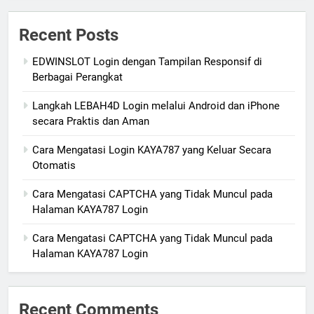
Recent Posts
EDWINSLOT Login dengan Tampilan Responsif di
Berbagai Perangkat
Langkah LEBAH4D Login melalui Android dan iPhone
secara Praktis dan Aman
Cara Mengatasi Login KAYA787 yang Keluar Secara
Otomatis
Cara Mengatasi CAPTCHA yang Tidak Muncul pada
Halaman KAYA787 Login
Cara Mengatasi CAPTCHA yang Tidak Muncul pada
Halaman KAYA787 Login
Recent Comments