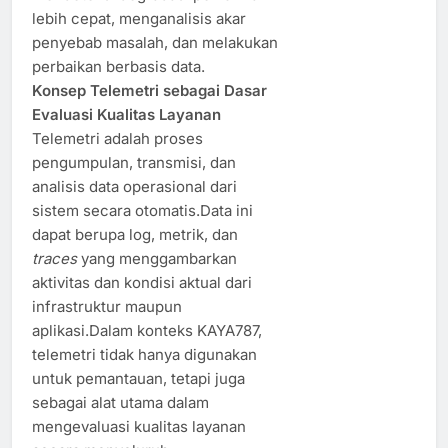
lebih cepat, menganalisis akar
penyebab masalah, dan melakukan
perbaikan berbasis data.
Konsep Telemetri sebagai Dasar
Evaluasi Kualitas Layanan
Telemetri adalah proses
pengumpulan, transmisi, dan
analisis data operasional dari
sistem secara otomatis.Data ini
dapat berupa log, metrik, dan
traces
yang menggambarkan
aktivitas dan kondisi aktual dari
infrastruktur maupun
aplikasi.Dalam konteks KAYA787,
telemetri tidak hanya digunakan
untuk pemantauan, tetapi juga
sebagai alat utama dalam
mengevaluasi kualitas layanan