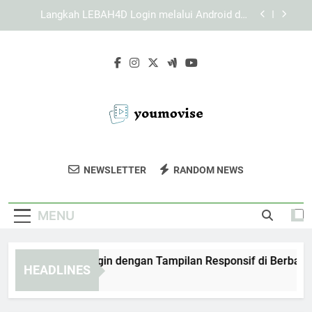
Skip
Langkah LEBAH4D Login melalui Android dan
to
iPhone secara Praktis dan Aman
content
Cara Mengatasi Login KAYA787 yang Keluar
Secara Otomatis
Cara Mengatasi CAPTCHA yang Tidak Muncul
pada Halaman KAYA787 Login
EDWINSLOT Login dengan Tampilan Responsif di
Berbagai Perangkat
Langkah LEBAH4D Login melalui Android dan
iPhone secara Praktis dan Aman
You Movise
Temukan Film Terbaru Dan Berbagai Konten
Cara Mengatasi Login KAYA787 yang Keluar
NEWSLETTER
RANDOM NEWS
Secara Otomatis
Hiburan Di You Movise. Tempatnya Untuk
Hiburan Berkualitas.
Cara Mengatasi CAPTCHA yang Tidak Muncul
pada Halaman KAYA787 Login
MENU
EDWINSLOT Login dengan Tampilan Responsif di Berbagai P
HEADLINES
2 Weeks Ago