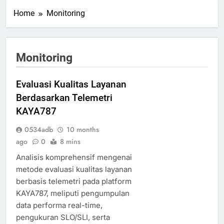
Home
Monitoring
Monitoring
Evaluasi Kualitas Layanan
Berdasarkan Telemetri
KAYA787
0534adb
10 months
ago
0
8 mins
Analisis komprehensif mengenai
metode evaluasi kualitas layanan
berbasis telemetri pada platform
KAYA787, meliputi pengumpulan
data performa real-time,
pengukuran SLO/SLI, serta