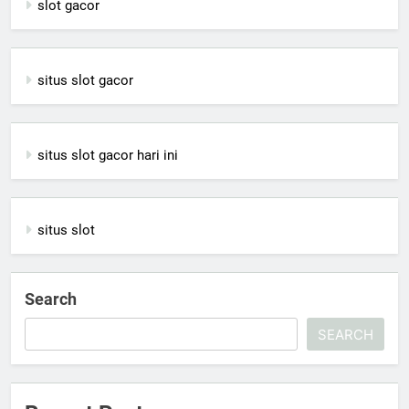
slot gacor
situs slot gacor
situs slot gacor hari ini
situs slot
Search
SEARCH