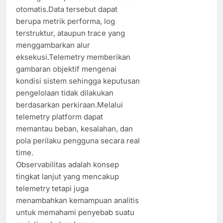
otomatis.Data tersebut dapat
berupa metrik performa, log
terstruktur, ataupun trace yang
menggambarkan alur
eksekusi.Telemetry memberikan
gambaran objektif mengenai
kondisi sistem sehingga keputusan
pengelolaan tidak dilakukan
berdasarkan perkiraan.Melalui
telemetry platform dapat
memantau beban, kesalahan, dan
pola perilaku pengguna secara real
time.
Observabilitas adalah konsep
tingkat lanjut yang mencakup
telemetry tetapi juga
menambahkan kemampuan analitis
untuk memahami penyebab suatu