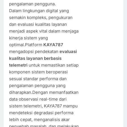
pengalaman pengguna.
Dalam lingkungan digital yang
semakin kompleks, pengukuran
dan evaluasi kualitas layanan
menjadi aspek vital dalam menjaga
kinerja sistem yang
optimal.Platform
KAYA787
mengadopsi pendekatan
evaluasi
kualitas layanan berbasis
telemetri
untuk memastikan setiap
komponen sistem beroperasi
sesuai standar performa dan
pengalaman pengguna yang
diharapkan.Dengan memanfaatkan
data observasi real-time dari
sistem telemetri, KAYA787 mampu
mendeteksi degradasi performa
lebih cepat, menganalisis akar
penyebab masalah, dan melakukan