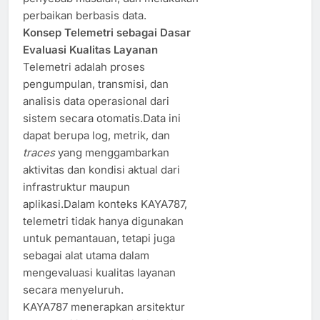
perbaikan berbasis data.
Konsep Telemetri sebagai Dasar
Evaluasi Kualitas Layanan
Telemetri adalah proses
pengumpulan, transmisi, dan
analisis data operasional dari
sistem secara otomatis.Data ini
dapat berupa log, metrik, dan
traces
yang menggambarkan
aktivitas dan kondisi aktual dari
infrastruktur maupun
aplikasi.Dalam konteks KAYA787,
telemetri tidak hanya digunakan
untuk pemantauan, tetapi juga
sebagai alat utama dalam
mengevaluasi kualitas layanan
secara menyeluruh.
KAYA787 menerapkan arsitektur