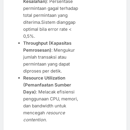
Kesalahan)
: Persentase
permintaan gagal terhadap
total permintaan yang
diterima.Sistem dianggap
optimal bila error rate <
0,5%.
Throughput (Kapasitas
Pemrosesan)
: Mengukur
jumlah transaksi atau
permintaan yang dapat
diproses per detik.
Resource Utilization
(Pemanfaatan Sumber
Daya)
: Melacak efisiensi
penggunaan CPU, memori,
dan bandwidth untuk
mencegah
resource
contention
.