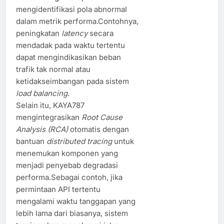
mengidentifikasi pola abnormal
dalam metrik performa.Contohnya,
peningkatan
latency
secara
mendadak pada waktu tertentu
dapat mengindikasikan beban
trafik tak normal atau
ketidakseimbangan pada sistem
load balancing
.
Selain itu, KAYA787
mengintegrasikan
Root Cause
Analysis (RCA)
otomatis dengan
bantuan
distributed tracing
untuk
menemukan komponen yang
menjadi penyebab degradasi
performa.Sebagai contoh, jika
permintaan API tertentu
mengalami waktu tanggapan yang
lebih lama dari biasanya, sistem