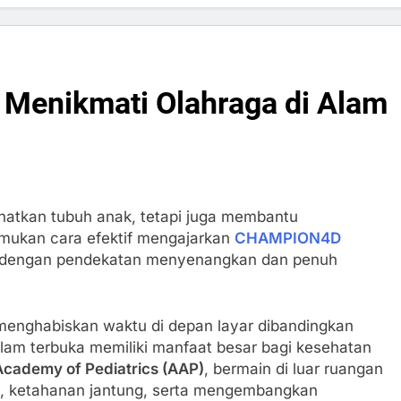
 Menikmati Olahraga di Alam
hatkan tubuh anak, tetapi juga membantu
mukan cara efektif mengajarkan
CHAMPION4D
an dengan pendekatan menyenangkan dan penuh
k menghabiskan waktu di depan layar dibandingkan
 alam terbuka memiliki manfaat besar bagi kesehatan
cademy of Pediatrics (AAP)
, bermain di luar ruangan
, ketahanan jantung, serta mengembangkan