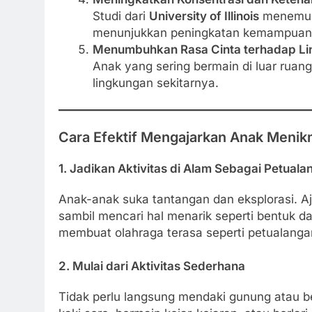
Studi dari
University of Illinois
menemuka
menunjukkan peningkatan kemampuan f
Menumbuhkan Rasa Cinta terhadap L
Anak yang sering bermain di luar ruan
lingkungan sekitarnya.
Cara Efektif Mengajarkan Anak Menikm
1. Jadikan Aktivitas di Alam Sebagai Petuala
Anak-anak suka tantangan dan eksplorasi. Aj
sambil mencari hal menarik seperti bentuk dau
membuat olahraga terasa seperti petualanga
2. Mulai dari Aktivitas Sederhana
Tidak perlu langsung mendaki gunung atau ber