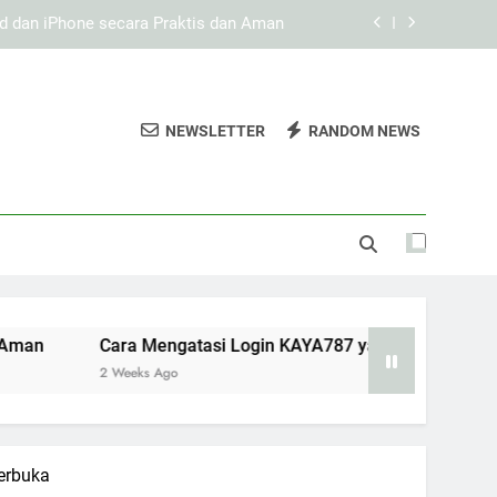
d dan iPhone secara Praktis dan Aman
 KAYA787 yang Keluar Secara Otomatis
 Muncul pada Halaman KAYA787 Login
NEWSLETTER
RANDOM NEWS
lan Responsif di Berbagai Perangkat
atnya Untuk Hiburan Berkualitas.
d dan iPhone secara Praktis dan Aman
 KAYA787 yang Keluar Secara Otomatis
 Muncul pada Halaman KAYA787 Login
Cara Mengatasi Login KAYA787 yang Keluar Secara Otomati
2 Weeks Ago
erbuka