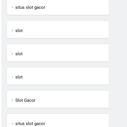
situs slot gacor
slot
slot
slot
Slot Gacor
situs slot gacor