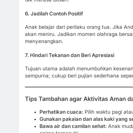
6. Jadilah Contoh Positif
Anak belajar dari perilaku orang tua. Jika An
akan meniru. Jadikan momen olahraga bersa
menyenangkan.
7. Hindari Tekanan dan Beri Apresiasi
Tujuan utama adalah menumbuhkan kesenang
sempurna; cukup beri pujian sederhana seperti,
Tips Tambahan agar Aktivitas Aman 
Perhatikan cuaca:
Pilih waktu pagi atau
Gunakan pakaian dan alas kaki yang se
Bawa air dan camilan sehat:
Anak mudah