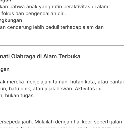
n bahwa anak yang rutin beraktivitas di alam
okus dan pengendalian diri.
ingkungan
gan cenderung lebih peduli terhadap alam dan
ati Olahraga di Alam Terbuka
ngan
ak mereka menjelajahi taman, hutan kota, atau pantai
n, batu unik, atau jejak hewan. Aktivitas ini
n, bukan tugas.
sepeda jauh. Mulailah dengan hal kecil seperti jalan