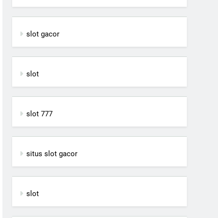
slot gacor
slot
slot 777
situs slot gacor
slot