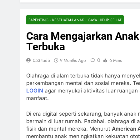
PARENTING · KESEHATAN ANAK · GAYA HIDUP SEHAT
Cara Mengajarkan Anak
Terbuka
0
0534adb
9 Months Ago
6 Mins
Olahraga di alam terbuka tidak hanya menye
perkembangan mental dan sosial mereka. Te
LOGIN
agar menyukai aktivitas luar ruang
manfaat.
Di era digital seperti sekarang, banyak ana
bermain di luar rumah. Padahal, olahraga di
fisik dan mental mereka. Menurut
American A
membantu anak meningkatkan kekuatan otot