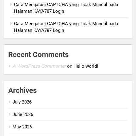
Cara Mengatasi CAPTCHA yang Tidak Muncul pada
Halaman KAYA787 Login
Cara Mengatasi CAPTCHA yang Tidak Muncul pada
Halaman KAYA787 Login
Recent Comments
A WordPress Commenter
on
Hello world!
Archives
July 2026
June 2026
May 2026