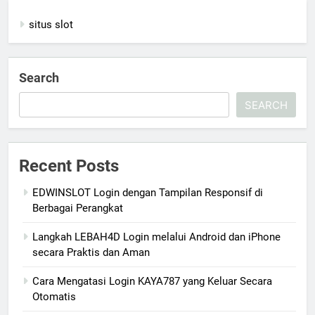
situs slot
Search
SEARCH
Recent Posts
EDWINSLOT Login dengan Tampilan Responsif di
Berbagai Perangkat
Langkah LEBAH4D Login melalui Android dan iPhone
secara Praktis dan Aman
Cara Mengatasi Login KAYA787 yang Keluar Secara
Otomatis