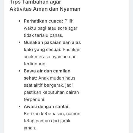
Tips Tambahan agar
Aktivitas Aman dan Nyaman
Perhatikan cuaca:
Pilih
waktu pagi atau sore agar
tidak terlalu panas.
Gunakan pakaian dan alas
kaki yang sesuai:
Pastikan
anak merasa nyaman dan
terlindungi.
Bawa air dan camilan
sehat:
Anak mudah haus
saat aktif bergerak, jadi
pastikan kebutuhan cairan
terpenuhi.
Awasi dengan santai:
Berikan kebebasan, namun
tetap pantau dari jarak
aman.