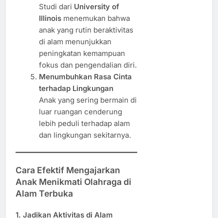
Studi dari
University of
Illinois
menemukan bahwa
anak yang rutin beraktivitas
di alam menunjukkan
peningkatan kemampuan
fokus dan pengendalian diri.
Menumbuhkan Rasa Cinta
terhadap Lingkungan
Anak yang sering bermain di
luar ruangan cenderung
lebih peduli terhadap alam
dan lingkungan sekitarnya.
Cara Efektif Mengajarkan
Anak Menikmati Olahraga di
Alam Terbuka
1. Jadikan Aktivitas di Alam