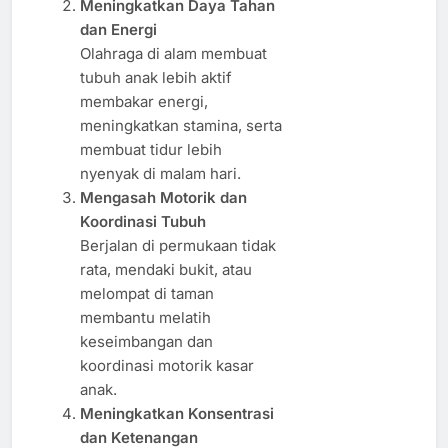
Meningkatkan Daya Tahan
dan Energi
Olahraga di alam membuat
tubuh anak lebih aktif
membakar energi,
meningkatkan stamina, serta
membuat tidur lebih
nyenyak di malam hari.
Mengasah Motorik dan
Koordinasi Tubuh
Berjalan di permukaan tidak
rata, mendaki bukit, atau
melompat di taman
membantu melatih
keseimbangan dan
koordinasi motorik kasar
anak.
Meningkatkan Konsentrasi
dan Ketenangan