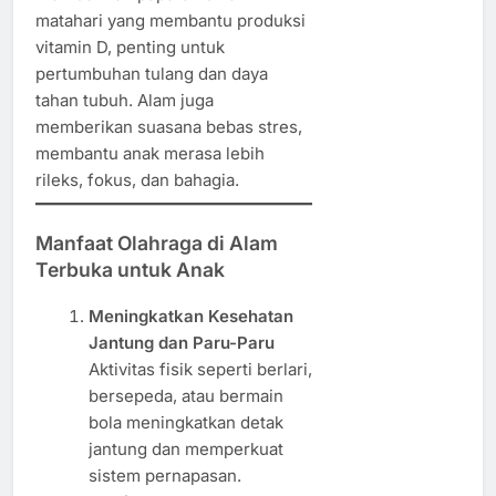
matahari yang membantu produksi
vitamin D, penting untuk
pertumbuhan tulang dan daya
tahan tubuh. Alam juga
memberikan suasana bebas stres,
membantu anak merasa lebih
rileks, fokus, dan bahagia.
Manfaat Olahraga di Alam
Terbuka untuk Anak
Meningkatkan Kesehatan
Jantung dan Paru-Paru
Aktivitas fisik seperti berlari,
bersepeda, atau bermain
bola meningkatkan detak
jantung dan memperkuat
sistem pernapasan.