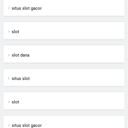
situs slot gacor
slot
slot dana
situs slot
slot
situs slot gacor