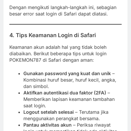
Dengan mengikuti langkah-langkah ini, sebagian
besar error saat login di Safari dapat diatasi.
4. Tips Keamanan Login di Safari
Keamanan akun adalah hal yang tidak boleh
diabaikan. Berikut beberapa tips untuk login
POKEMON787 di Safari dengan aman:
Gunakan password yang kuat dan unik
–
Kombinasi huruf besar, huruf kecil, angka,
dan simbol.
Aktifkan autentikasi dua faktor (2FA)
–
Memberikan lapisan keamanan tambahan
saat login.
Logout setelah selesai
– Terutama jika
menggunakan perangkat bersama.
Pantau aktivitas akun
– Periksa riwayat