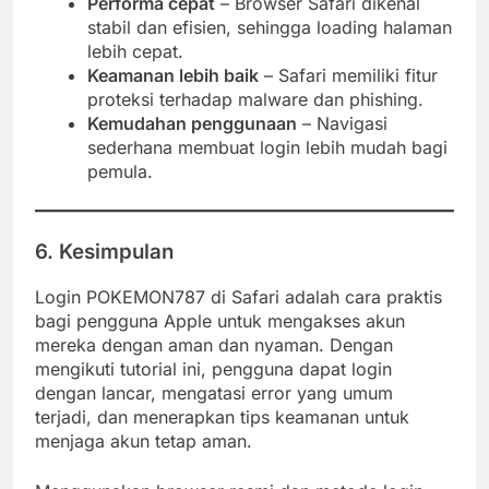
Performa cepat
– Browser Safari dikenal
stabil dan efisien, sehingga loading halaman
lebih cepat.
Keamanan lebih baik
– Safari memiliki fitur
proteksi terhadap malware dan phishing.
Kemudahan penggunaan
– Navigasi
sederhana membuat login lebih mudah bagi
pemula.
6. Kesimpulan
Login POKEMON787 di Safari adalah cara praktis
bagi pengguna Apple untuk mengakses akun
mereka dengan aman dan nyaman. Dengan
mengikuti tutorial ini, pengguna dapat login
dengan lancar, mengatasi error yang umum
terjadi, dan menerapkan tips keamanan untuk
menjaga akun tetap aman.