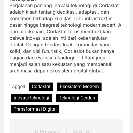
Perjalanan panjang inovasi teknologi di Corlaslot
adalah kisah tentang dedikasi, adaptasi, dan
komitmen terhadap kualitas. Dari infrastruktur
dasar hingga integrasi teknologi modern seperti AI
dan blockchain, Corlaslot terus membuktikan
bahwa inovasi adalah inti dari keberlanjutan
digital. Dengan fondasi kuat, komunitas yang
solid, dan visi futuristik, Corlaslot bukan hanya
bagian dari evolusi teknologi — tetapi juga
menjadi salah satu kekuatan yang membentuk
arah masa depan ekosistem digital global.
Tagged:
Corlaslot
Ekosistem Modern
inovasi teknologi
Teknologi Cerdas
Transformasi Digital
Previous:
Next: