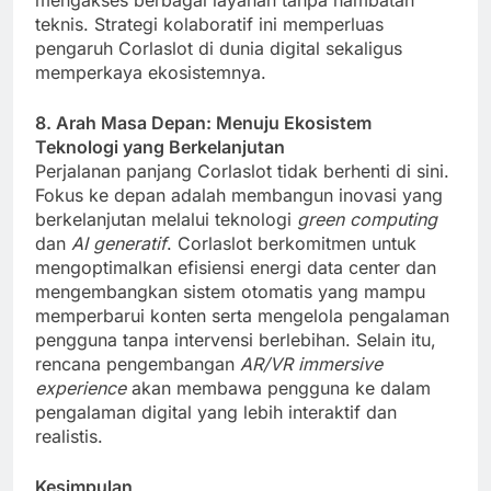
mengakses berbagai layanan tanpa hambatan
teknis. Strategi kolaboratif ini memperluas
pengaruh Corlaslot di dunia digital sekaligus
memperkaya ekosistemnya.
8. Arah Masa Depan: Menuju Ekosistem
Teknologi yang Berkelanjutan
Perjalanan panjang Corlaslot tidak berhenti di sini.
Fokus ke depan adalah membangun inovasi yang
berkelanjutan melalui teknologi
green computing
dan
AI generatif
. Corlaslot berkomitmen untuk
mengoptimalkan efisiensi energi data center dan
mengembangkan sistem otomatis yang mampu
memperbarui konten serta mengelola pengalaman
pengguna tanpa intervensi berlebihan. Selain itu,
rencana pengembangan
AR/VR immersive
experience
akan membawa pengguna ke dalam
pengalaman digital yang lebih interaktif dan
realistis.
Kesimpulan