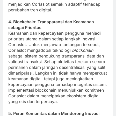
menjadikan Corlaslot semakin adaptif terhadap
perubahan tren digital.
4. Blockchain: Transparansi dan Keamanan
sebagai Prioritas
Keamanan dan kepercayaan pengguna menjadi
prioritas utama dalam setiap langkah inovasi
Corlaslot. Untuk menjawab tantangan tersebut,
Corlaslot mengadopsi teknologi
blockchain
sebagai sistem pendukung transparansi data dan
validasi transaksi. Setiap aktivitas terekam secara
permanen dalam jaringan desentralisasi yang sulit
dimanipulasi. Langkah ini tidak hanya memperkuat
keamanan digital, tetapi juga meningkatkan
kepercayaan pengguna terhadap integritas sistem.
Implementasi blockchain menunjukkan komitmen
Corlaslot dalam menciptakan ekosistem digital
yang etis dan terpercaya.
5. Peran Komunitas dalam Mendorong Inovasi