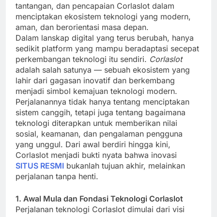
tantangan, dan pencapaian Corlaslot dalam
menciptakan ekosistem teknologi yang modern,
aman, dan berorientasi masa depan.
Dalam lanskap digital yang terus berubah, hanya
sedikit platform yang mampu beradaptasi secepat
perkembangan teknologi itu sendiri.
Corlaslot
adalah salah satunya — sebuah ekosistem yang
lahir dari gagasan inovatif dan berkembang
menjadi simbol kemajuan teknologi modern.
Perjalanannya tidak hanya tentang menciptakan
sistem canggih, tetapi juga tentang bagaimana
teknologi diterapkan untuk memberikan nilai
sosial, keamanan, dan pengalaman pengguna
yang unggul. Dari awal berdiri hingga kini,
Corlaslot menjadi bukti nyata bahwa inovasi
SITUS RESMI
bukanlah tujuan akhir, melainkan
perjalanan tanpa henti.
1. Awal Mula dan Fondasi Teknologi Corlaslot
Perjalanan teknologi Corlaslot dimulai dari visi