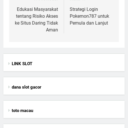
Post
navigation
Edukasi Masyarakat
Strategi Login
tentang Risiko Akses
Pokemon787 untuk
ke Situs Daring Tidak
Pemula dan Lanjut
Aman
LINK SLOT
dana slot gacor
toto macau