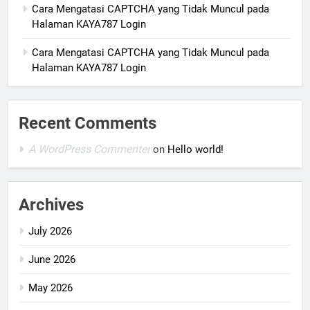
Cara Mengatasi CAPTCHA yang Tidak Muncul pada
Halaman KAYA787 Login
Cara Mengatasi CAPTCHA yang Tidak Muncul pada
Halaman KAYA787 Login
Recent Comments
A WordPress Commenter
on
Hello world!
Archives
July 2026
June 2026
May 2026