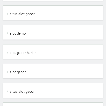
situs slot gacor
slot demo
slot gacor hari ini
slot gacor
situs slot gacor