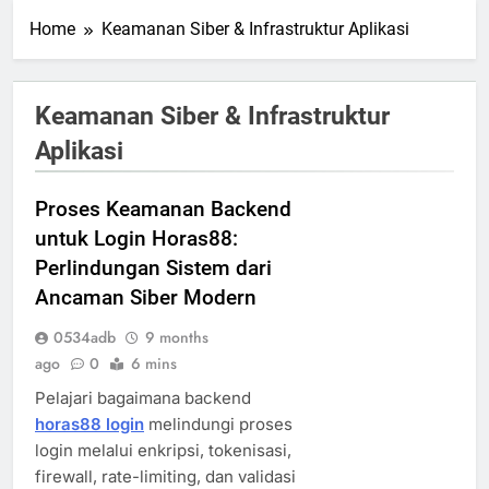
Home
Keamanan Siber & Infrastruktur Aplikasi
Keamanan Siber & Infrastruktur
Aplikasi
Proses Keamanan Backend
untuk Login Horas88:
Perlindungan Sistem dari
Ancaman Siber Modern
0534adb
9 months
ago
0
6 mins
Pelajari bagaimana backend
horas88 login
melindungi proses
login melalui enkripsi, tokenisasi,
firewall, rate-limiting, dan validasi