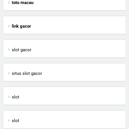
toto macau
link gacor
slot gacor
situs slot gacor
slot
slot