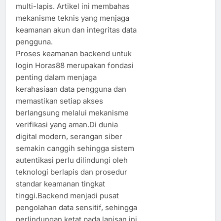
multi-lapis. Artikel ini membahas
mekanisme teknis yang menjaga
keamanan akun dan integritas data
pengguna.
Proses keamanan backend untuk
login Horas88 merupakan fondasi
penting dalam menjaga
kerahasiaan data pengguna dan
memastikan setiap akses
berlangsung melalui mekanisme
verifikasi yang aman.Di dunia
digital modern, serangan siber
semakin canggih sehingga sistem
autentikasi perlu dilindungi oleh
teknologi berlapis dan prosedur
standar keamanan tingkat
tinggi.Backend menjadi pusat
pengolahan data sensitif, sehingga
perlindungan ketat pada lapisan ini