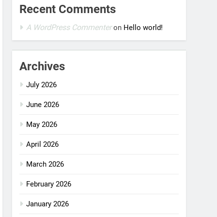
Recent Comments
A WordPress Commenter
on
Hello world!
Archives
July 2026
June 2026
May 2026
April 2026
March 2026
February 2026
January 2026