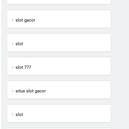
slot gacor
slot
slot 777
situs slot gacor
slot