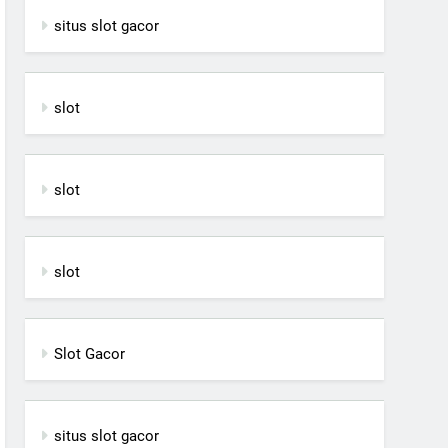
situs slot gacor
slot
slot
slot
Slot Gacor
situs slot gacor