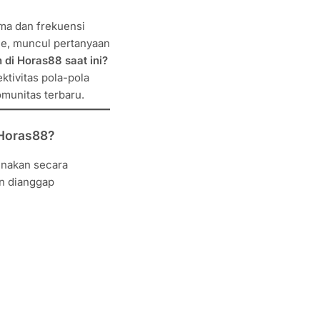
ma dan frekuensi
e, muncul pertanyaan
 di Horas88 saat ini?
ktivitas pola-pola
omunitas terbaru.
 Horas88?
unakan secara
an dianggap