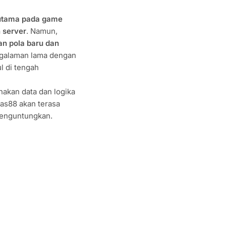
utama pada game
 server
. Namun,
an pola baru dan
galaman lama dengan
l di tengah
nakan data dan logika
ras88 akan terasa
menguntungkan.