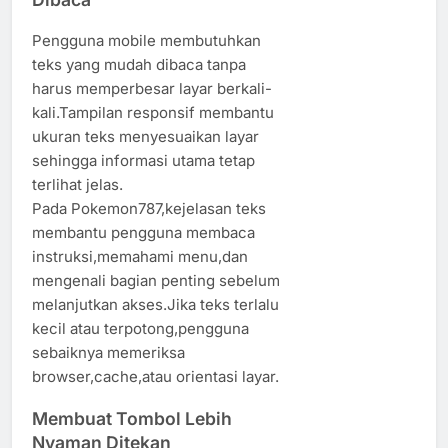
Pengguna mobile membutuhkan
teks yang mudah dibaca tanpa
harus memperbesar layar berkali-
kali.Tampilan responsif membantu
ukuran teks menyesuaikan layar
sehingga informasi utama tetap
terlihat jelas.
Pada Pokemon787,kejelasan teks
membantu pengguna membaca
instruksi,memahami menu,dan
mengenali bagian penting sebelum
melanjutkan akses.Jika teks terlalu
kecil atau terpotong,pengguna
sebaiknya memeriksa
browser,cache,atau orientasi layar.
Membuat Tombol Lebih
Nyaman Ditekan