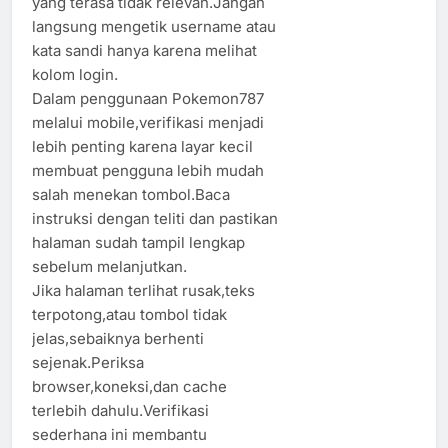
yang terasa tidak relevan.Jangan
langsung mengetik username atau
kata sandi hanya karena melihat
kolom login.
Dalam penggunaan Pokemon787
melalui mobile,verifikasi menjadi
lebih penting karena layar kecil
membuat pengguna lebih mudah
salah menekan tombol.Baca
instruksi dengan teliti dan pastikan
halaman sudah tampil lengkap
sebelum melanjutkan.
Jika halaman terlihat rusak,teks
terpotong,atau tombol tidak
jelas,sebaiknya berhenti
sejenak.Periksa
browser,koneksi,dan cache
terlebih dahulu.Verifikasi
sederhana ini membantu