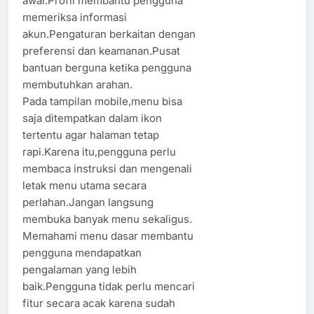
awal.Profil membantu pengguna
memeriksa informasi
akun.Pengaturan berkaitan dengan
preferensi dan keamanan.Pusat
bantuan berguna ketika pengguna
membutuhkan arahan.
Pada tampilan mobile,menu bisa
saja ditempatkan dalam ikon
tertentu agar halaman tetap
rapi.Karena itu,pengguna perlu
membaca instruksi dan mengenali
letak menu utama secara
perlahan.Jangan langsung
membuka banyak menu sekaligus.
Memahami menu dasar membantu
pengguna mendapatkan
pengalaman yang lebih
baik.Pengguna tidak perlu mencari
fitur secara acak karena sudah