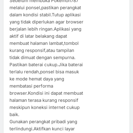
Sebelum membuka Pokemon787
melalui ponsel,pastikan perangkat
dalam kondisi stabil.Tutup aplikasi
yang tidak diperlukan agar browser
berjalan lebih ringan.Aplikasi yang
aktif di latar belakang dapat
membuat halaman lambat,tombol
kurang responsif,atau tampilan
tidak dimuat dengan sempurna.
Pastikan baterai cukup.Jika baterai
terlalu rendah,ponsel bisa masuk
ke mode hemat daya yang
membatasi performa
browser.Kondisi ini dapat membuat
halaman terasa kurang responsif
meskipun koneksi internet cukup
baik.
Gunakan perangkat pribadi yang
terlindungi.Aktifkan kunci layar