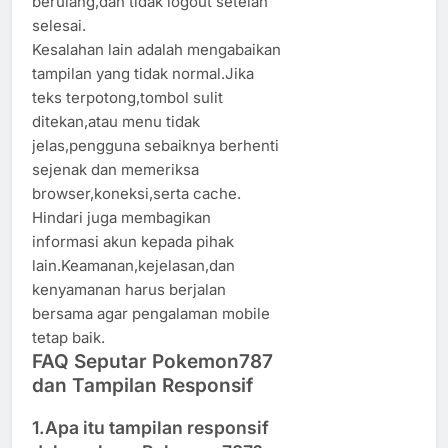
berulang,dan tidak logout setelah
selesai.
Kesalahan lain adalah mengabaikan
tampilan yang tidak normal.Jika
teks terpotong,tombol sulit
ditekan,atau menu tidak
jelas,pengguna sebaiknya berhenti
sejenak dan memeriksa
browser,koneksi,serta cache.
Hindari juga membagikan
informasi akun kepada pihak
lain.Keamanan,kejelasan,dan
kenyamanan harus berjalan
bersama agar pengalaman mobile
tetap baik.
FAQ Seputar Pokemon787
dan Tampilan Responsif
1.Apa itu tampilan responsif