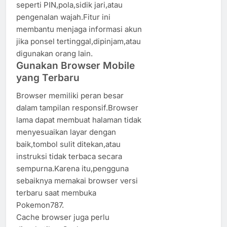
seperti PIN,pola,sidik jari,atau
pengenalan wajah.Fitur ini
membantu menjaga informasi akun
jika ponsel tertinggal,dipinjam,atau
digunakan orang lain.
Gunakan Browser Mobile
yang Terbaru
Browser memiliki peran besar
dalam tampilan responsif.Browser
lama dapat membuat halaman tidak
menyesuaikan layar dengan
baik,tombol sulit ditekan,atau
instruksi tidak terbaca secara
sempurna.Karena itu,pengguna
sebaiknya memakai browser versi
terbaru saat membuka
Pokemon787.
Cache browser juga perlu