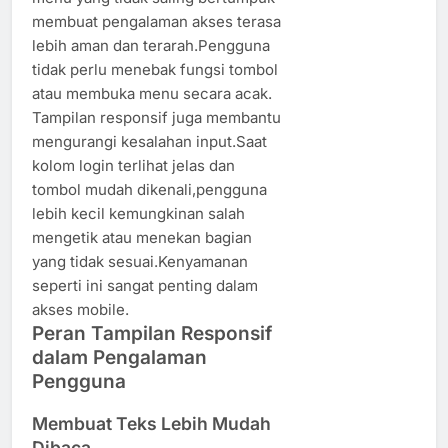
membuat pengalaman akses terasa
lebih aman dan terarah.Pengguna
tidak perlu menebak fungsi tombol
atau membuka menu secara acak.
Tampilan responsif juga membantu
mengurangi kesalahan input.Saat
kolom login terlihat jelas dan
tombol mudah dikenali,pengguna
lebih kecil kemungkinan salah
mengetik atau menekan bagian
yang tidak sesuai.Kenyamanan
seperti ini sangat penting dalam
akses mobile.
Peran Tampilan Responsif
dalam Pengalaman
Pengguna
Membuat Teks Lebih Mudah
Dibaca