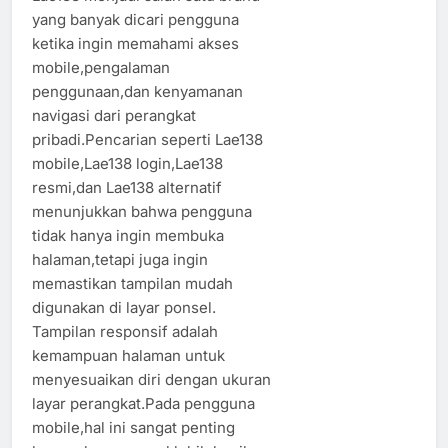
yang banyak dicari pengguna
ketika ingin memahami akses
mobile,pengalaman
penggunaan,dan kenyamanan
navigasi dari perangkat
pribadi.Pencarian seperti Lae138
mobile,Lae138 login,Lae138
resmi,dan Lae138 alternatif
menunjukkan bahwa pengguna
tidak hanya ingin membuka
halaman,tetapi juga ingin
memastikan tampilan mudah
digunakan di layar ponsel.
Tampilan responsif adalah
kemampuan halaman untuk
menyesuaikan diri dengan ukuran
layar perangkat.Pada pengguna
mobile,hal ini sangat penting