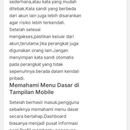
sederhana,atau kata yang mudah
ditebak.Kata sandi yang berbeda
dari akun lain juga lebih disarankan
agar risiko lebih terkendali.
Setelah selesai
mengakses,pastikan keluar dari
akun,terutama jika perangkat juga
digunakan orang lain.Jangan
menyimpan kata sandi otomatis
pada perangkat yang tidak
sepenuhnya berada dalam kendali
pribadi.
Memahami Menu Dasar di
Tampilan Mobile
Setelah berhasil masuk,pengguna
sebaiknya memahami menu dasar
secara bertahap.Dashboard
biasanya menjadi pusat informasi