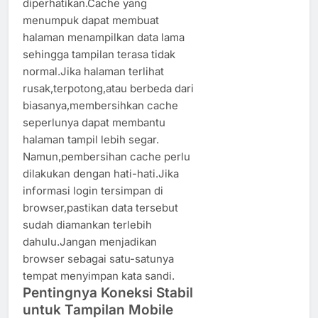
diperhatikan.Cache yang
menumpuk dapat membuat
halaman menampilkan data lama
sehingga tampilan terasa tidak
normal.Jika halaman terlihat
rusak,terpotong,atau berbeda dari
biasanya,membersihkan cache
seperlunya dapat membantu
halaman tampil lebih segar.
Namun,pembersihan cache perlu
dilakukan dengan hati-hati.Jika
informasi login tersimpan di
browser,pastikan data tersebut
sudah diamankan terlebih
dahulu.Jangan menjadikan
browser sebagai satu-satunya
tempat menyimpan kata sandi.
Pentingnya Koneksi Stabil
untuk Tampilan Mobile