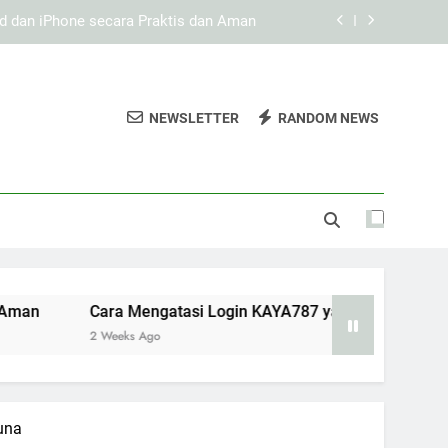
d dan iPhone secara Praktis dan Aman
 KAYA787 yang Keluar Secara Otomatis
 Muncul pada Halaman KAYA787 Login
NEWSLETTER
RANDOM NEWS
lan Responsif di Berbagai Perangkat
atnya Untuk Hiburan Berkualitas.
d dan iPhone secara Praktis dan Aman
 KAYA787 yang Keluar Secara Otomatis
 Muncul pada Halaman KAYA787 Login
Cara Mengatasi Login KAYA787 yang Keluar Secara Otomati
2 Weeks Ago
una