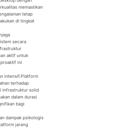
 desktop dengan
erkualitas memastikan
engalaman tetap
akukan di tingkat
njaga
istem secara
frastruktur
an aktif untuk
roaktif ini
 intensif.Platform
ahan terhadap
 infrastruktur solid
kan dalam durasi
nifikan bagi
kan dampak psikologis
latform jarang