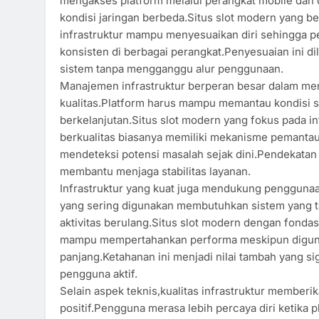
mengakses platform melalui perangkat mobile dan
kondisi jaringan berbeda.Situs slot modern yang b
infrastruktur mampu menyesuaikan diri sehingga p
konsisten di berbagai perangkat.Penyesuaian ini dil
sistem tanpa mengganggu alur penggunaan.
Manajemen infrastruktur berperan besar dalam me
kualitas.Platform harus mampu memantau kondisi s
berkelanjutan.Situs slot modern yang fokus pada in
berkualitas biasanya memiliki mekanisme pemantau
mendeteksi potensi masalah sejak dini.Pendekatan p
membantu menjaga stabilitas layanan.
Infrastruktur yang kuat juga mendukung penggunaan
yang sering digunakan membutuhkan sistem yang t
aktivitas berulang.Situs slot modern dengan fondasi
mampu mempertahankan performa meskipun diguna
panjang.Ketahanan ini menjadi nilai tambah yang sig
pengguna aktif.
Selain aspek teknis,kualitas infrastruktur memberi
positif.Pengguna merasa lebih percaya diri ketika p