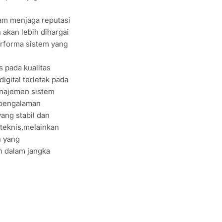
lam menjaga reputasi
 akan lebih dihargai
erforma sistem yang
 pada kualitas
gital terletak pada
najemen sistem
a pengalaman
ng stabil dan
 teknis,melainkan
n yang
n dalam jangka