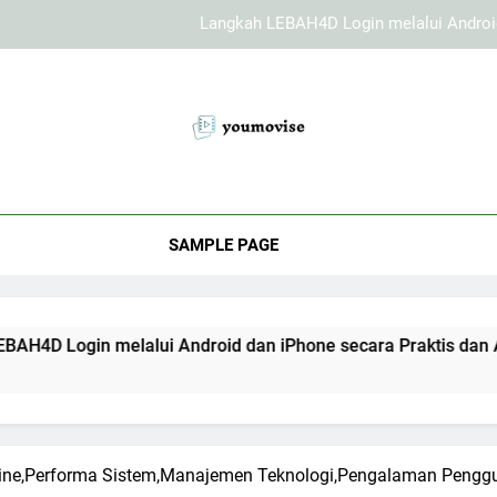
Langkah LEBAH4D Login melalui Androi
Cara Mengatasi Login
Cara Mengatasi CAPTCHA yang Tidak
EDWINSLOT Login dengan Tampi
 Movise
ilm Terbaru Dan Berbagai Konten Hiburan Di You Movise. Temp
Langkah LEBAH4D Login melalui Androi
SAMPLE PAGE
Cara Mengatasi Login
Cara Mengatasi CAPTCHA yang Tidak
n melalui Android dan iPhone secara Praktis dan Aman
m Online,Performa Sistem,Manajemen Teknologi,Pengalaman Pengg