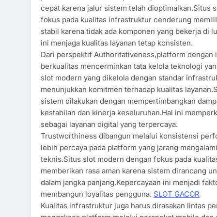
cepat karena jalur sistem telah dioptimalkan.Situs 
fokus pada kualitas infrastruktur cenderung memil
stabil karena tidak ada komponen yang bekerja di l
ini menjaga kualitas layanan tetap konsisten.
Dari perspektif Authoritativeness,platform dengan i
berkualitas mencerminkan tata kelola teknologi yan
slot modern yang dikelola dengan standar infrastruk
menunjukkan komitmen terhadap kualitas layanan
sistem dilakukan dengan mempertimbangkan damp
kestabilan dan kinerja keseluruhan.Hal ini memperk
sebagai layanan digital yang terpercaya.
Trustworthiness dibangun melalui konsistensi pe
lebih percaya pada platform yang jarang mengalam
teknis.Situs slot modern dengan fokus pada kualitas
memberikan rasa aman karena sistem dirancang unt
dalam jangka panjang.Kepercayaan ini menjadi fakt
membangun loyalitas pengguna.
SLOT GACOR
Kualitas infrastruktur juga harus dirasakan lintas 