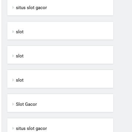
situs slot gacor
slot
slot
slot
Slot Gacor
situs slot gacor