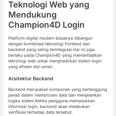
Teknologi Web yang
Mendukung
Champion4D Login
Platform digital modern biasanya dibangun
dengan kombinasi teknologi frontend dan
backend yang saling terintegrasi.Hal ini juga
berlaku pada Champion4D yang memanfaatkan
teknologi web untuk menghadirkan sistem login
yang efisien dan aman.
Arsitektur Backend
Backend merupakan komponen yang bertanggung
jawab dalam memproses data dan menjalankan
logika sistem.Ketika pengguna memasukkan
informasi login, backend akan melakukan
verifikasi terhadap data tersebut.