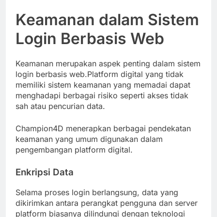
Keamanan dalam Sistem
Login Berbasis Web
Keamanan merupakan aspek penting dalam sistem
login berbasis web.Platform digital yang tidak
memiliki sistem keamanan yang memadai dapat
menghadapi berbagai risiko seperti akses tidak
sah atau pencurian data.
Champion4D menerapkan berbagai pendekatan
keamanan yang umum digunakan dalam
pengembangan platform digital.
Enkripsi Data
Selama proses login berlangsung, data yang
dikirimkan antara perangkat pengguna dan server
platform biasanya dilindungi dengan teknologi