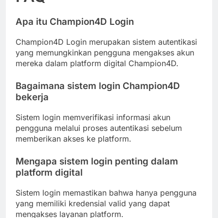
Apa itu Champion4D Login
Champion4D Login merupakan sistem autentikasi
yang memungkinkan pengguna mengakses akun
mereka dalam platform digital Champion4D.
Bagaimana sistem login Champion4D
bekerja
Sistem login memverifikasi informasi akun
pengguna melalui proses autentikasi sebelum
memberikan akses ke platform.
Mengapa sistem login penting dalam
platform digital
Sistem login memastikan bahwa hanya pengguna
yang memiliki kredensial valid yang dapat
mengakses layanan platform.