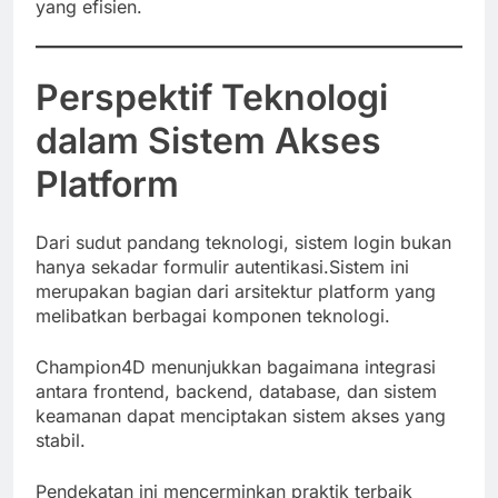
yang efisien.
Perspektif Teknologi
dalam Sistem Akses
Platform
Dari sudut pandang teknologi, sistem login bukan
hanya sekadar formulir autentikasi.Sistem ini
merupakan bagian dari arsitektur platform yang
melibatkan berbagai komponen teknologi.
Champion4D menunjukkan bagaimana integrasi
antara frontend, backend, database, dan sistem
keamanan dapat menciptakan sistem akses yang
stabil.
Pendekatan ini mencerminkan praktik terbaik