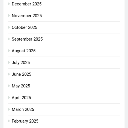
December 2025
November 2025
October 2025
September 2025
August 2025
July 2025
June 2025
May 2025
April 2025
March 2025
February 2025