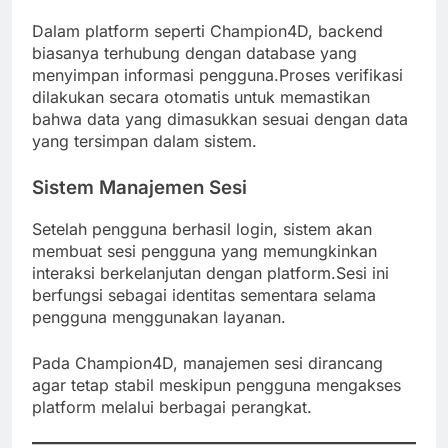
Dalam platform seperti Champion4D, backend
biasanya terhubung dengan database yang
menyimpan informasi pengguna.Proses verifikasi
dilakukan secara otomatis untuk memastikan
bahwa data yang dimasukkan sesuai dengan data
yang tersimpan dalam sistem.
Sistem Manajemen Sesi
Setelah pengguna berhasil login, sistem akan
membuat sesi pengguna yang memungkinkan
interaksi berkelanjutan dengan platform.Sesi ini
berfungsi sebagai identitas sementara selama
pengguna menggunakan layanan.
Pada Champion4D, manajemen sesi dirancang
agar tetap stabil meskipun pengguna mengakses
platform melalui berbagai perangkat.