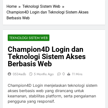
Home
Teknologi Sistem Web
Champion4D Login dan Teknologi Sistem Akses
Berbasis Web
TEKNOLOGI SISTEM WEB
Champion4D Login dan
Teknologi Sistem Akses
Berbasis Web
0
0534adb
5 Months Ago
11 Mins
Champion4D Login menjelaskan teknologi sistem
akses berbasis web yang dirancang untuk
keamanan, stabilitas platform, serta pengalaman
pengguna yang responsif.