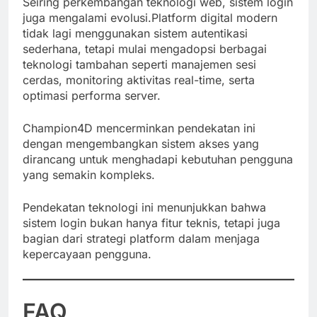
Seiring perkembangan teknologi web, sistem login
juga mengalami evolusi.Platform digital modern
tidak lagi menggunakan sistem autentikasi
sederhana, tetapi mulai mengadopsi berbagai
teknologi tambahan seperti manajemen sesi
cerdas, monitoring aktivitas real-time, serta
optimasi performa server.
Champion4D mencerminkan pendekatan ini
dengan mengembangkan sistem akses yang
dirancang untuk menghadapi kebutuhan pengguna
yang semakin kompleks.
Pendekatan teknologi ini menunjukkan bahwa
sistem login bukan hanya fitur teknis, tetapi juga
bagian dari strategi platform dalam menjaga
kepercayaan pengguna.
FAQ