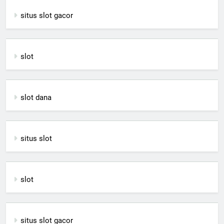
situs slot gacor
slot
slot dana
situs slot
slot
situs slot gacor