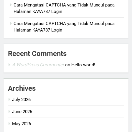
Cara Mengatasi CAPTCHA yang Tidak Muncul pada
Halaman KAYA787 Login
Cara Mengatasi CAPTCHA yang Tidak Muncul pada
Halaman KAYA787 Login
Recent Comments
A WordPress Commenter
on
Hello world!
Archives
July 2026
June 2026
May 2026