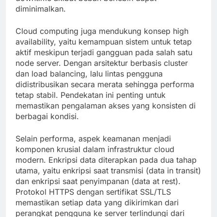
diminimalkan.
Cloud computing juga mendukung konsep high
availability, yaitu kemampuan sistem untuk tetap
aktif meskipun terjadi gangguan pada salah satu
node server. Dengan arsitektur berbasis cluster
dan load balancing, lalu lintas pengguna
didistribusikan secara merata sehingga performa
tetap stabil. Pendekatan ini penting untuk
memastikan pengalaman akses yang konsisten di
berbagai kondisi.
Selain performa, aspek keamanan menjadi
komponen krusial dalam infrastruktur cloud
modern. Enkripsi data diterapkan pada dua tahap
utama, yaitu enkripsi saat transmisi (data in transit)
dan enkripsi saat penyimpanan (data at rest).
Protokol HTTPS dengan sertifikat SSL/TLS
memastikan setiap data yang dikirimkan dari
perangkat pengguna ke server terlindungi dari