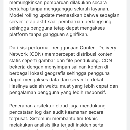
memungkinkan pembaruan dilakukan secara
bertahap tanpa mengganggu seluruh layanan.
Model rolling update memastikan bahwa sebagian
server tetap aktif saat pembaruan berlangsung,
sehingga pengguna tetap dapat mengakses
platform tanpa gangguan signifikan.
Dari sisi performa, penggunaan Content Delivery
Network (CDN) mempercepat distribusi konten
statis seperti gambar dan file pendukung. CDN
bekerja dengan menyimpan salinan konten di
berbagai lokasi geografis sehingga pengguna
dapat mengakses data dari server terdekat.
Hasilnya adalah waktu muat yang lebih cepat dan
pengalaman pengguna yang lebih responsif.
Penerapan arsitektur cloud juga mendukung
pencatatan log dan audit keamanan secara
terpusat. Sistem ini membantu tim teknis
melakukan analisis jika terjadi insiden serta