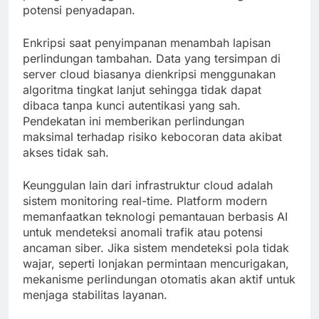
potensi penyadapan.
Enkripsi saat penyimpanan menambah lapisan
perlindungan tambahan. Data yang tersimpan di
server cloud biasanya dienkripsi menggunakan
algoritma tingkat lanjut sehingga tidak dapat
dibaca tanpa kunci autentikasi yang sah.
Pendekatan ini memberikan perlindungan
maksimal terhadap risiko kebocoran data akibat
akses tidak sah.
Keunggulan lain dari infrastruktur cloud adalah
sistem monitoring real-time. Platform modern
memanfaatkan teknologi pemantauan berbasis AI
untuk mendeteksi anomali trafik atau potensi
ancaman siber. Jika sistem mendeteksi pola tidak
wajar, seperti lonjakan permintaan mencurigakan,
mekanisme perlindungan otomatis akan aktif untuk
menjaga stabilitas layanan.