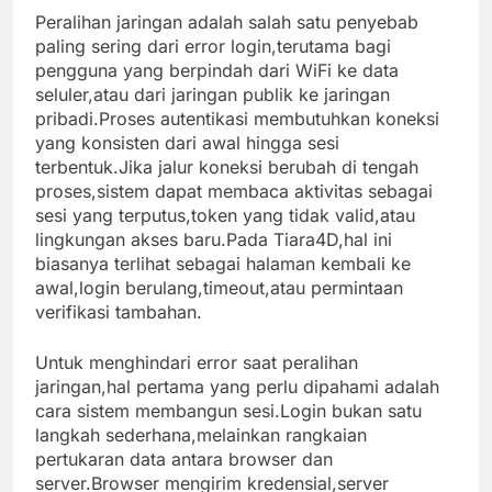
Peralihan jaringan adalah salah satu penyebab
paling sering dari error login,terutama bagi
pengguna yang berpindah dari WiFi ke data
seluler,atau dari jaringan publik ke jaringan
pribadi.Proses autentikasi membutuhkan koneksi
yang konsisten dari awal hingga sesi
terbentuk.Jika jalur koneksi berubah di tengah
proses,sistem dapat membaca aktivitas sebagai
sesi yang terputus,token yang tidak valid,atau
lingkungan akses baru.Pada Tiara4D,hal ini
biasanya terlihat sebagai halaman kembali ke
awal,login berulang,timeout,atau permintaan
verifikasi tambahan.
Untuk menghindari error saat peralihan
jaringan,hal pertama yang perlu dipahami adalah
cara sistem membangun sesi.Login bukan satu
langkah sederhana,melainkan rangkaian
pertukaran data antara browser dan
server.Browser mengirim kredensial,server