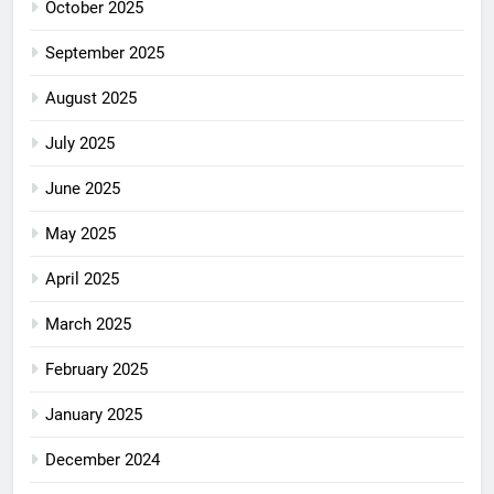
October 2025
September 2025
August 2025
July 2025
June 2025
May 2025
April 2025
March 2025
February 2025
January 2025
December 2024