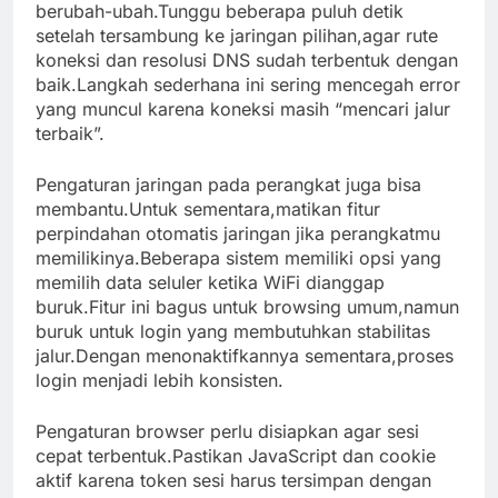
berubah-ubah.Tunggu beberapa puluh detik
setelah tersambung ke jaringan pilihan,agar rute
koneksi dan resolusi DNS sudah terbentuk dengan
baik.Langkah sederhana ini sering mencegah error
yang muncul karena koneksi masih “mencari jalur
terbaik”.
Pengaturan jaringan pada perangkat juga bisa
membantu.Untuk sementara,matikan fitur
perpindahan otomatis jaringan jika perangkatmu
memilikinya.Beberapa sistem memiliki opsi yang
memilih data seluler ketika WiFi dianggap
buruk.Fitur ini bagus untuk browsing umum,namun
buruk untuk login yang membutuhkan stabilitas
jalur.Dengan menonaktifkannya sementara,proses
login menjadi lebih konsisten.
Pengaturan browser perlu disiapkan agar sesi
cepat terbentuk.Pastikan JavaScript dan cookie
aktif karena token sesi harus tersimpan dengan