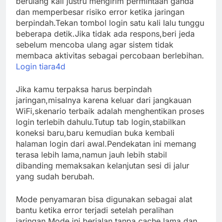
berulang kali justru mengirim permintaan ganda
dan memperbesar risiko error ketika jaringan
berpindah.Tekan tombol login satu kali lalu tunggu
beberapa detik.Jika tidak ada respons,beri jeda
sebelum mencoba ulang agar sistem tidak
membaca aktivitas sebagai percobaan berlebihan.
Login tiara4d
Jika kamu terpaksa harus berpindah
jaringan,misalnya karena keluar dari jangkauan
WiFi,skenario terbaik adalah menghentikan proses
login terlebih dahulu.Tutup tab login,stabilkan
koneksi baru,baru kemudian buka kembali
halaman login dari awal.Pendekatan ini memang
terasa lebih lama,namun jauh lebih stabil
dibanding memaksakan kelanjutan sesi di jalur
yang sudah berubah.
Mode penyamaran bisa digunakan sebagai alat
bantu ketika error terjadi setelah peralihan
jaringan.Mode ini berjalan tanpa cache lama dan