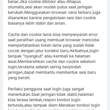
benar.Jika cookie diblokir atau dihapus
otomatis,sesi akan mudah putus saat jaringan
berubah.Menggunakan browser versi terbaru juga
disarankan karena pengelolaan sesi dan cookie
biasanya lebih stabil dan aman.
Cache dan cookie lama bisa memperparah error
saat peralihan usang membuat browser mencoba
mempertahankan token lama yang sudah tidak
cocok dengan jalur koneksi baru.Akibatnya,login
tampak “nyangkut” atau kembali ke halaman
awal.Membersihkan cache dan cookie sebelum
login,terutama setelah sering berpindah
jaringan,dapat membantu membentuk sesi baru
yang bersih.
Perilaku pengguna saat login juga sangat
menentukan.Saat jaringan tidak stabil,halaman
bisa terasa lambat,respon tombol login
tertunda,atau tampak diam.Menekan tombol login