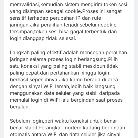
memvalidasi,kemudian sistem mengirim token sesi
yang disimpan sebagai cookie.Proses ini sangat
sensitif terhadap perubahan IP dan rute
jaringan.Jika peralihan terjadi sebelum cookie
tersimpan,token sesi bisa gagal terbentuk dan
login dianggap tidak selesai.
Langkah paling efektif adalah mencegah peralihan
jaringan selama proses login berlangsung.Pilih
satu koneksi yang paling stabil,meskipun tidak
paling cepat,dan pertahankan hingga login
berhasil sepenuhnya.Jika kamu berada di area
dengan sinyal WiFi lemah,lebih baik langsung
menggunakan data seluler yang stabil daripada
memulai login di WiFi lalu berpindah saat proses
berjalan.
Sebelum login,beri waktu koneksi untuk benar-
benar stabil.Perangkat modern kadang berpindah
otomatis antara WiFi dan data seluler jika sinyal