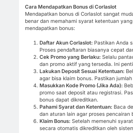
Cara Mendapatkan Bonus di Corlaslot
Mendapatkan bonus di Corlaslot sangat mud
benar dan memahami syarat ketentuan yang 
mendapatkan bonus:
Daftar Akun Corlaslot:
Pastikan Anda su
Proses pendaftaran biasanya cepat d
Cek Promo yang Berlaku:
Selalu panta
dan promo aktif yang tersedia. Ini pe
Lakukan Deposit Sesuai Ketentuan:
Beb
agar bisa klaim bonus. Pastikan jumla
Masukkan Kode Promo (Jika Ada):
Beb
promo saat deposit atau registrasi. 
bonus dapat dikreditkan.
Pahami Syarat dan Ketentuan:
Baca den
dan aturan lain agar proses pencairan 
Klaim Bonus:
Setelah memenuhi syarat,
secara otomatis dikreditkan oleh siste