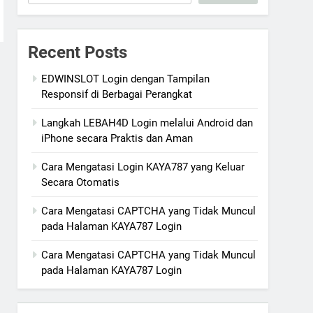
Recent Posts
EDWINSLOT Login dengan Tampilan
Responsif di Berbagai Perangkat
Langkah LEBAH4D Login melalui Android dan
iPhone secara Praktis dan Aman
Cara Mengatasi Login KAYA787 yang Keluar
Secara Otomatis
Cara Mengatasi CAPTCHA yang Tidak Muncul
pada Halaman KAYA787 Login
Cara Mengatasi CAPTCHA yang Tidak Muncul
pada Halaman KAYA787 Login