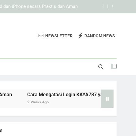
d dan iPhone secara Praktis dan Aman
 KAYA787 yang Keluar Secara Otomatis
 Muncul pada Halaman KAYA787 Login
NEWSLETTER
RANDOM NEWS
lan Responsif di Berbagai Perangkat
atnya Untuk Hiburan Berkualitas.
d dan iPhone secara Praktis dan Aman
 KAYA787 yang Keluar Secara Otomatis
 Muncul pada Halaman KAYA787 Login
Cara Mengatasi Login KAYA787 yang Keluar Secara Otomati
2 Weeks Ago
s