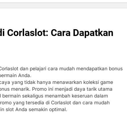
i Corlaslot: Cara Dapatkan
Corlaslot dan pelajari cara mudah mendapatkan bonus
bermain Anda.
percaya yang tidak hanya menawarkan koleksi game
onus menarik. Promo ini menjadi daya tarik utama
 bermain sekaligus menambah keseruan dalam
promo yang tersedia di Corlaslot dan cara mudah
 slot Anda semakin optimal.