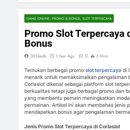
GAME ONLINE, PROMO & BONUS, SLOT TERPERCAYA
Promo Slot Terpercaya d
Bonus
0
0534adb
1 Year Ago
6 Mins
Temukan berbagai promo
slot terpercaya
di 
menarik untuk memaksimalkan pengalaman 
Corlaslot dikenal sebagai platform slot ter
berkualitas tetapi juga berbagai promo dan b
yang membantu pemain meningkatkan modal
permainan. Artikel ini akan membahas jenis 
mendapatkan bonus agar pengalaman bermain
Jenis Promo Slot Terpercaya di Corlaslot