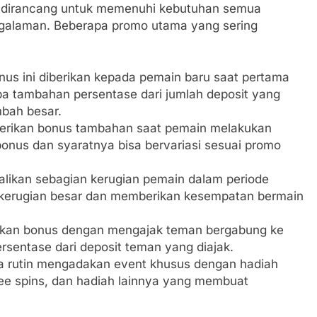
g dirancang untuk memenuhi kebutuhan semua
galaman. Beberapa promo utama yang sering
us ini diberikan kepada pemain baru saat pertama
pa tambahan persentase dari jumlah deposit yang
mbah besar.
erikan bonus tambahan saat pemain melakukan
 bonus dan syaratnya bisa bervariasi sesuai promo
kan sebagian kerugian pemain dalam periode
 kerugian besar dan memberikan kesempatan bermain
kan bonus dengan mengajak teman bergabung ke
ersentase dari deposit teman yang diajak.
ga rutin mengadakan event khusus dengan hadiah
ee spins, dan hadiah lainnya yang membuat