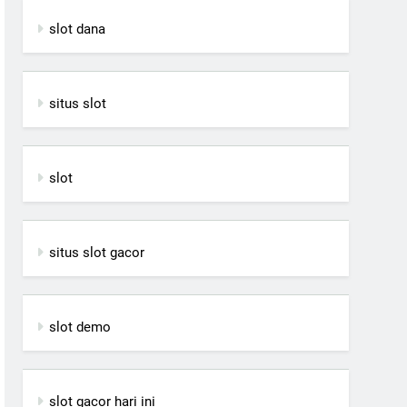
slot dana
situs slot
slot
situs slot gacor
slot demo
slot gacor hari ini