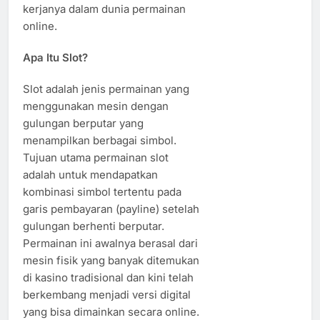
kerjanya dalam dunia permainan
online.
Apa Itu Slot?
Slot adalah jenis permainan yang
menggunakan mesin dengan
gulungan berputar yang
menampilkan berbagai simbol.
Tujuan utama permainan slot
adalah untuk mendapatkan
kombinasi simbol tertentu pada
garis pembayaran (payline) setelah
gulungan berhenti berputar.
Permainan ini awalnya berasal dari
mesin fisik yang banyak ditemukan
di kasino tradisional dan kini telah
berkembang menjadi versi digital
yang bisa dimainkan secara online.