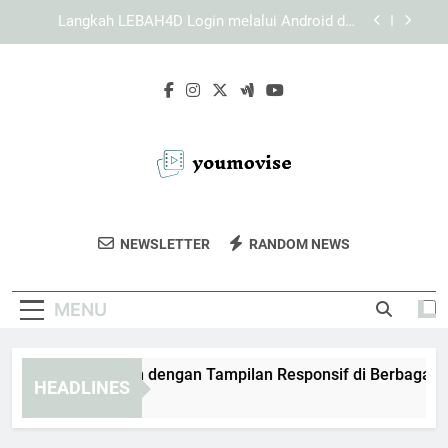
Skip
Cara Mengatasi Login KAYA787 yang Keluar
to
Secara Otomatis
content
Cara Mengatasi CAPTCHA yang Tidak Muncul
pada Halaman KAYA787 Login
EDWINSLOT Login dengan Tampilan Responsif di
Berbagai Perangkat
Langkah LEBAH4D Login melalui Android dan
iPhone secara Praktis dan Aman
Cara Mengatasi Login KAYA787 yang Keluar
Secara Otomatis
You Movise
Temukan Film Terbaru Dan Berbagai Konten
Cara Mengatasi CAPTCHA yang Tidak Muncul
NEWSLETTER
RANDOM NEWS
pada Halaman KAYA787 Login
Hiburan Di You Movise. Tempatnya Untuk
Hiburan Berkualitas.
MENU
WINSLOT Login dengan Tampilan Responsif di Berbagai Pera
HEADLINES
Weeks Ago