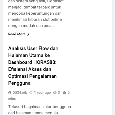
dan sistem yang adil, Corlaslot
menjadi tempat terbaik untuk
mencoba keberuntungan dan
menikmati hiburan slot online
dengan mudah dan aman.
Read More
Analisis User Flow dari
Halaman Utama ke
Dashboard HORAS88:
Efisiensi Akses dan
Optimasi Pengalaman
Pengguna
0534adb
1 year ago
0
6
mins
Telusuri bagaimana alur pengguna
dari halaman utama menuju