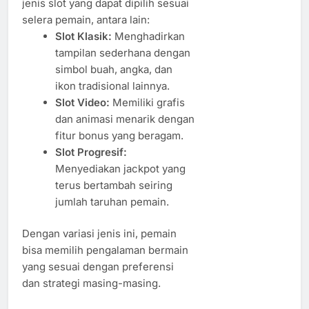
jenis slot yang dapat dipilih sesuai
selera pemain, antara lain:
Slot Klasik:
Menghadirkan
tampilan sederhana dengan
simbol buah, angka, dan
ikon tradisional lainnya.
Slot Video:
Memiliki grafis
dan animasi menarik dengan
fitur bonus yang beragam.
Slot Progresif:
Menyediakan jackpot yang
terus bertambah seiring
jumlah taruhan pemain.
Dengan variasi jenis ini, pemain
bisa memilih pengalaman bermain
yang sesuai dengan preferensi
dan strategi masing-masing.