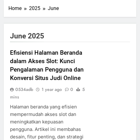
Home
2025
June
June 2025
Efisiensi Halaman Beranda
dalam Akses Slot: Kunci
Pengalaman Pengguna dan
Konversi Situs Judi Online
0534adb
1 year ago
0
5
mins
Halaman beranda yang efisien
mempermudah akses slot dan
meningkatkan kepuasan
pengguna. Artikel ini membahas
desain, fitur penting, dan strategi