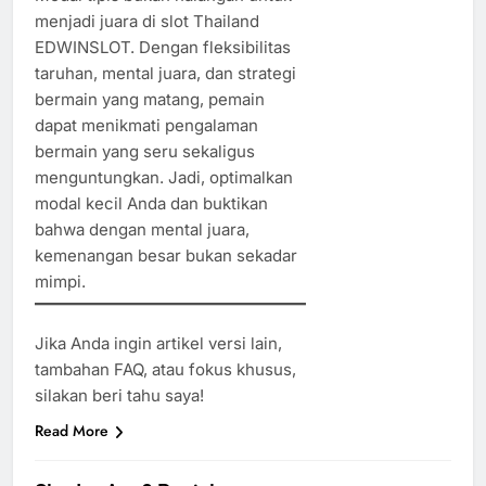
menjadi juara di slot Thailand
EDWINSLOT. Dengan fleksibilitas
taruhan, mental juara, dan strategi
bermain yang matang, pemain
dapat menikmati pengalaman
bermain yang seru sekaligus
menguntungkan. Jadi, optimalkan
modal kecil Anda dan buktikan
bahwa dengan mental juara,
kemenangan besar bukan sekadar
mimpi.
Jika Anda ingin artikel versi lain,
tambahan FAQ, atau fokus khusus,
silakan beri tahu saya!
Read More