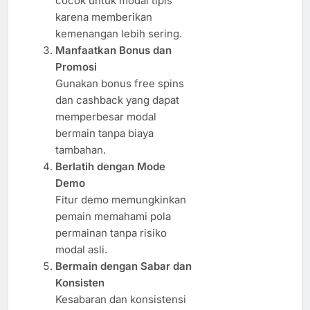
cocok untuk modal tipis
karena memberikan
kemenangan lebih sering.
Manfaatkan Bonus dan
Promosi
Gunakan bonus free spins
dan cashback yang dapat
memperbesar modal
bermain tanpa biaya
tambahan.
Berlatih dengan Mode
Demo
Fitur demo memungkinkan
pemain memahami pola
permainan tanpa risiko
modal asli.
Bermain dengan Sabar dan
Konsisten
Kesabaran dan konsistensi