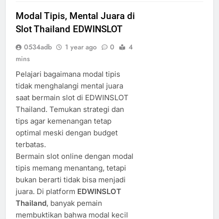
Modal Tipis, Mental Juara di
Slot Thailand EDWINSLOT
0534adb
1 year ago
0
4
mins
Pelajari bagaimana modal tipis
tidak menghalangi mental juara
saat bermain slot di EDWINSLOT
Thailand. Temukan strategi dan
tips agar kemenangan tetap
optimal meski dengan budget
terbatas.
Bermain slot online dengan modal
tipis memang menantang, tetapi
bukan berarti tidak bisa menjadi
juara. Di platform
EDWINSLOT
Thailand
, banyak pemain
membuktikan bahwa modal kecil