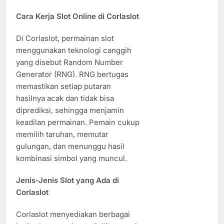
Cara Kerja Slot Online di Corlaslot
Di Corlaslot, permainan slot
menggunakan teknologi canggih
yang disebut Random Number
Generator (RNG). RNG bertugas
memastikan setiap putaran
hasilnya acak dan tidak bisa
diprediksi, sehingga menjamin
keadilan permainan. Pemain cukup
memilih taruhan, memutar
gulungan, dan menunggu hasil
kombinasi simbol yang muncul.
Jenis-Jenis Slot yang Ada di
Corlaslot
Corlaslot menyediakan berbagai