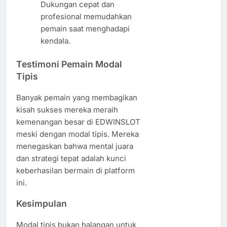
Dukungan cepat dan
profesional memudahkan
pemain saat menghadapi
kendala.
Testimoni Pemain Modal
Tipis
Banyak pemain yang membagikan
kisah sukses mereka meraih
kemenangan besar di EDWINSLOT
meski dengan modal tipis. Mereka
menegaskan bahwa mental juara
dan strategi tepat adalah kunci
keberhasilan bermain di platform
ini.
Kesimpulan
Modal tipis bukan halangan untuk