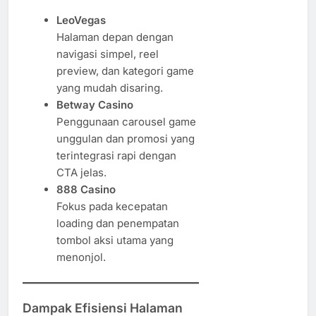
LeoVegas
Halaman depan dengan
navigasi simpel, reel
preview, dan kategori game
yang mudah disaring.
Betway Casino
Penggunaan carousel game
unggulan dan promosi yang
terintegrasi rapi dengan
CTA jelas.
888 Casino
Fokus pada kecepatan
loading dan penempatan
tombol aksi utama yang
menonjol.
Dampak Efisiensi Halaman