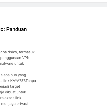
ko: Panduan
anpa risiko, termasuk
L, penggunaan VPN
 malware untuk
 siapa pun yang
es link KAYA787.Tanpa
njadi target
aja dibuat untuk
a akses link
 menjaga privasi