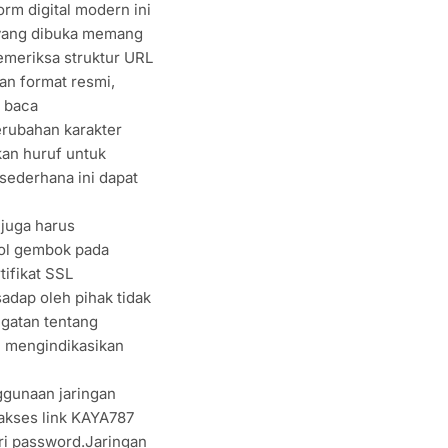
rm digital modern ini
 yang dibuka memang
memeriksa struktur URL
an format resmi,
a baca
rubahan karakter
kan huruf untuk
sederhana ini dapat
 juga harus
bol gembok pada
ifikat SSL
adap oleh pihak tidak
gatan tentang
ni mengindikasikan
gunaan jaringan
akses link KAYA787
ri password.Jaringan