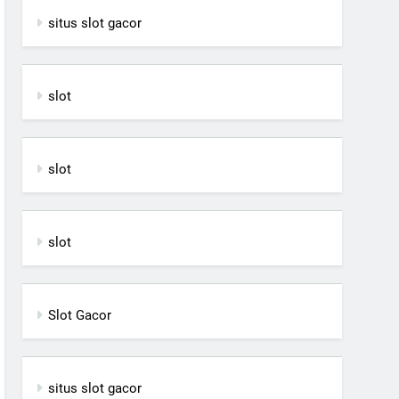
situs slot gacor
slot
slot
slot
Slot Gacor
situs slot gacor