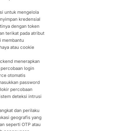
si untuk mengelola
menyimpan kredensial
tinya dengan token
n terikat pada atribut
si membantu
ahaya atau cookie
backend menerapkan
h percobaan login
rce otomatis
emasukkan password
lokir percobaan
istem deteksi intrusi
angkat dan perilaku
okasi geografis yang
han seperti OTP atau