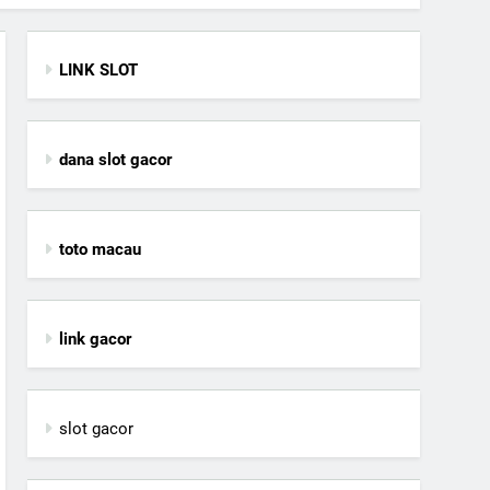
LINK SLOT
dana slot gacor
toto macau
link gacor
slot gacor