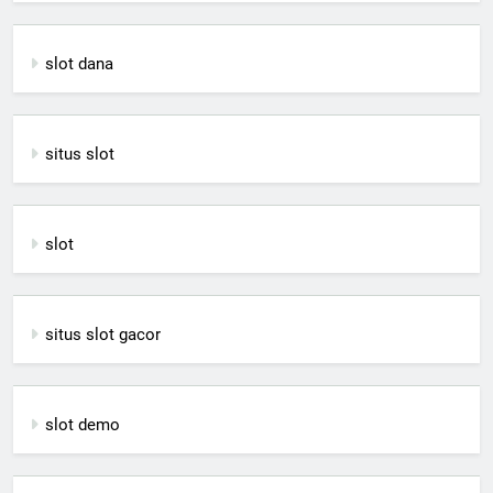
slot dana
situs slot
slot
situs slot gacor
slot demo