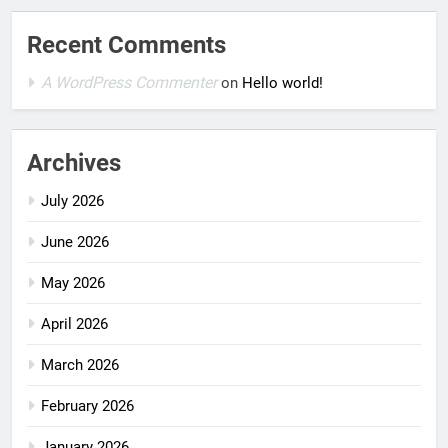
Recent Comments
A WordPress Commenter
on
Hello world!
Archives
July 2026
June 2026
May 2026
April 2026
March 2026
February 2026
January 2026