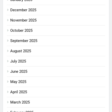
December 2025
November 2025
October 2025
September 2025
August 2025
July 2025
June 2025
May 2025
April 2025
March 2025