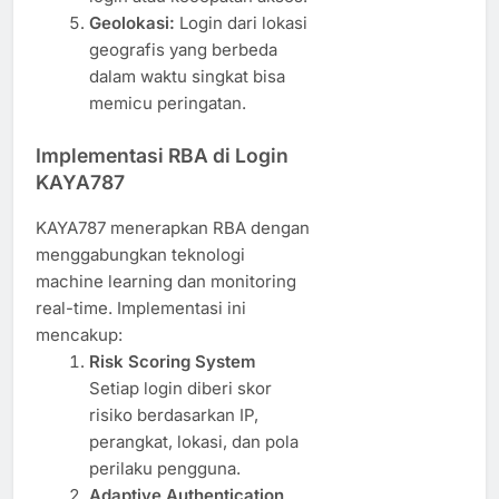
Geolokasi:
Login dari lokasi
geografis yang berbeda
dalam waktu singkat bisa
memicu peringatan.
Implementasi RBA di Login
KAYA787
KAYA787 menerapkan RBA dengan
menggabungkan teknologi
machine learning dan monitoring
real-time. Implementasi ini
mencakup:
Risk Scoring System
Setiap login diberi skor
risiko berdasarkan IP,
perangkat, lokasi, dan pola
perilaku pengguna.
Adaptive Authentication