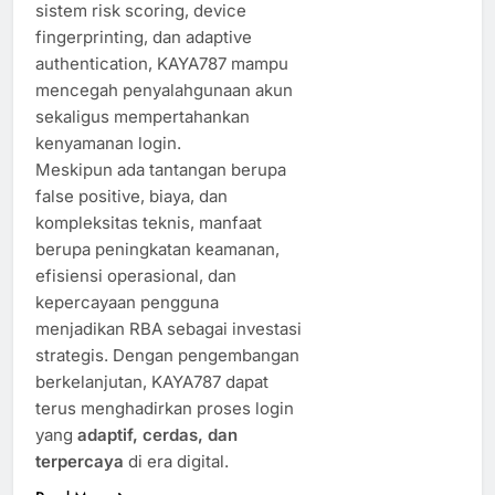
sistem risk scoring, device
fingerprinting, dan adaptive
authentication, KAYA787 mampu
mencegah penyalahgunaan akun
sekaligus mempertahankan
kenyamanan login.
Meskipun ada tantangan berupa
false positive, biaya, dan
kompleksitas teknis, manfaat
berupa peningkatan keamanan,
efisiensi operasional, dan
kepercayaan pengguna
menjadikan RBA sebagai investasi
strategis. Dengan pengembangan
berkelanjutan, KAYA787 dapat
terus menghadirkan proses login
yang
adaptif, cerdas, dan
terpercaya
di era digital.