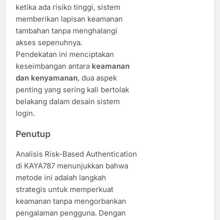
ketika ada risiko tinggi, sistem
memberikan lapisan keamanan
tambahan tanpa menghalangi
akses sepenuhnya.
Pendekatan ini menciptakan
keseimbangan antara
keamanan
dan kenyamanan
, dua aspek
penting yang sering kali bertolak
belakang dalam desain sistem
login.
Penutup
Analisis Risk-Based Authentication
di KAYA787 menunjukkan bahwa
metode ini adalah langkah
strategis untuk memperkuat
keamanan tanpa mengorbankan
pengalaman pengguna. Dengan