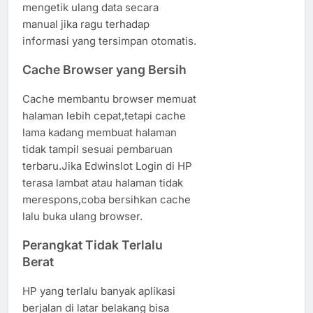
mengetik ulang data secara
manual jika ragu terhadap
informasi yang tersimpan otomatis.
Cache Browser yang Bersih
Cache membantu browser memuat
halaman lebih cepat,tetapi cache
lama kadang membuat halaman
tidak tampil sesuai pembaruan
terbaru.Jika Edwinslot Login di HP
terasa lambat atau halaman tidak
merespons,coba bersihkan cache
lalu buka ulang browser.
Perangkat Tidak Terlalu
Berat
HP yang terlalu banyak aplikasi
berjalan di latar belakang bisa