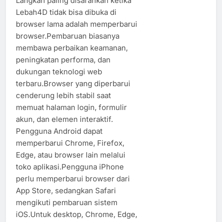
Langkah paling disarankan ketika
Lebah4D tidak bisa dibuka di
browser lama adalah memperbarui
browser.Pembaruan biasanya
membawa perbaikan keamanan,
peningkatan performa, dan
dukungan teknologi web
terbaru.Browser yang diperbarui
cenderung lebih stabil saat
memuat halaman login, formulir
akun, dan elemen interaktif.
Pengguna Android dapat
memperbarui Chrome, Firefox,
Edge, atau browser lain melalui
toko aplikasi.Pengguna iPhone
perlu memperbarui browser dari
App Store, sedangkan Safari
mengikuti pembaruan sistem
iOS.Untuk desktop, Chrome, Edge,