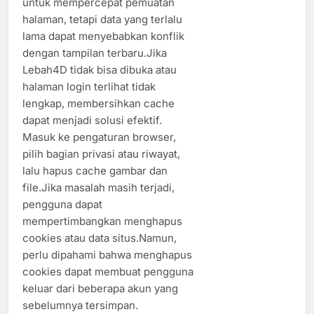
untuk mempercepat pemuatan
halaman, tetapi data yang terlalu
lama dapat menyebabkan konflik
dengan tampilan terbaru.Jika
Lebah4D tidak bisa dibuka atau
halaman login terlihat tidak
lengkap, membersihkan cache
dapat menjadi solusi efektif.
Masuk ke pengaturan browser,
pilih bagian privasi atau riwayat,
lalu hapus cache gambar dan
file.Jika masalah masih terjadi,
pengguna dapat
mempertimbangkan menghapus
cookies atau data situs.Namun,
perlu dipahami bahwa menghapus
cookies dapat membuat pengguna
keluar dari beberapa akun yang
sebelumnya tersimpan.