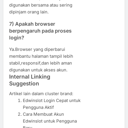
digunakan bersama atau sering
dipinjam orang lain.
7) Apakah browser
berpengaruh pada proses
login?
Ya.Browser yang diperbarui
membantu halaman tampil lebih
stabil,responsif,dan lebih aman
digunakan untuk akses akun.
Internal Linking
Suggestion
Artikel lain dalam cluster brand:
Edwinslot Login Cepat untuk
Pengguna Aktif
Cara Membuat Akun
Edwinslot untuk Pengguna
Baru