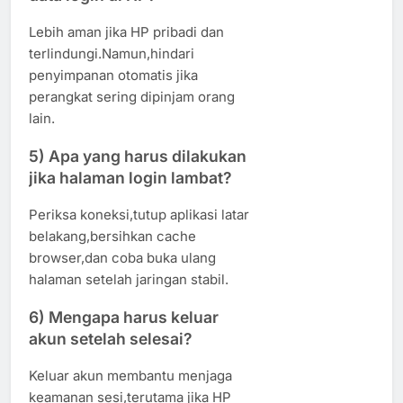
Lebih aman jika HP pribadi dan
terlindungi.Namun,hindari
penyimpanan otomatis jika
perangkat sering dipinjam orang
lain.
5) Apa yang harus dilakukan
jika halaman login lambat?
Periksa koneksi,tutup aplikasi latar
belakang,bersihkan cache
browser,dan coba buka ulang
halaman setelah jaringan stabil.
6) Mengapa harus keluar
akun setelah selesai?
Keluar akun membantu menjaga
keamanan sesi,terutama jika HP