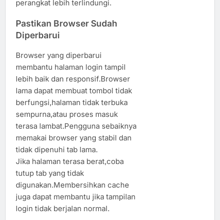
perangkat lebih terlindungi.
Pastikan Browser Sudah
Diperbarui
Browser yang diperbarui
membantu halaman login tampil
lebih baik dan responsif.Browser
lama dapat membuat tombol tidak
berfungsi,halaman tidak terbuka
sempurna,atau proses masuk
terasa lambat.Pengguna sebaiknya
memakai browser yang stabil dan
tidak dipenuhi tab lama.
Jika halaman terasa berat,coba
tutup tab yang tidak
digunakan.Membersihkan cache
juga dapat membantu jika tampilan
login tidak berjalan normal.