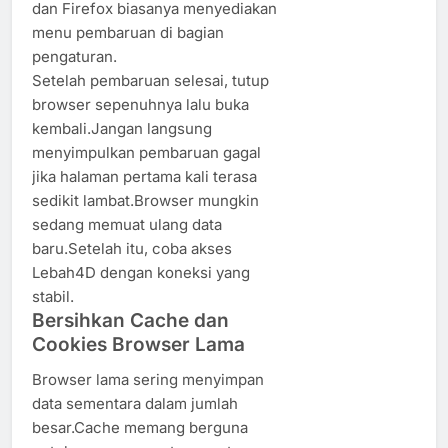
dan Firefox biasanya menyediakan
menu pembaruan di bagian
pengaturan.
Setelah pembaruan selesai, tutup
browser sepenuhnya lalu buka
kembali.Jangan langsung
menyimpulkan pembaruan gagal
jika halaman pertama kali terasa
sedikit lambat.Browser mungkin
sedang memuat ulang data
baru.Setelah itu, coba akses
Lebah4D dengan koneksi yang
stabil.
Bersihkan Cache dan
Cookies Browser Lama
Browser lama sering menyimpan
data sementara dalam jumlah
besar.Cache memang berguna