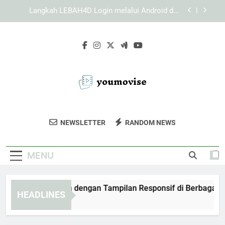
Skip
Cara Mengatasi Login KAYA787 yang Keluar
to
Secara Otomatis
content
Cara Mengatasi CAPTCHA yang Tidak Muncul
pada Halaman KAYA787 Login
EDWINSLOT Login dengan Tampilan Responsif di
Berbagai Perangkat
Langkah LEBAH4D Login melalui Android dan
iPhone secara Praktis dan Aman
Cara Mengatasi Login KAYA787 yang Keluar
Secara Otomatis
You Movise
Temukan Film Terbaru Dan Berbagai Konten
Cara Mengatasi CAPTCHA yang Tidak Muncul
NEWSLETTER
RANDOM NEWS
pada Halaman KAYA787 Login
Hiburan Di You Movise. Tempatnya Untuk
Hiburan Berkualitas.
MENU
WINSLOT Login dengan Tampilan Responsif di Berbagai Peran
HEADLINES
eeks Ago