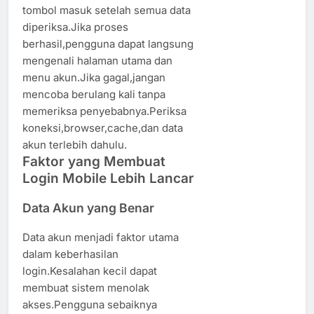
tombol masuk setelah semua data
diperiksa.Jika proses
berhasil,pengguna dapat langsung
mengenali halaman utama dan
menu akun.Jika gagal,jangan
mencoba berulang kali tanpa
memeriksa penyebabnya.Periksa
koneksi,browser,cache,dan data
akun terlebih dahulu.
Faktor yang Membuat
Login Mobile Lebih Lancar
Data Akun yang Benar
Data akun menjadi faktor utama
dalam keberhasilan
login.Kesalahan kecil dapat
membuat sistem menolak
akses.Pengguna sebaiknya