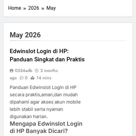
Home
2026
May
May 2026
Edwinslot Login di HP:
Panduan Singkat dan Praktis
0534adb
2 months
ago
0
14 mins
Panduan Edwinslot Login di HP
secara praktis,aman,dan mudah
dipahami agar akses akun mobile
lebih stabil serta nyaman
digunakan harian.
Mengapa Edwinslot Login
di HP Banyak Dicari?