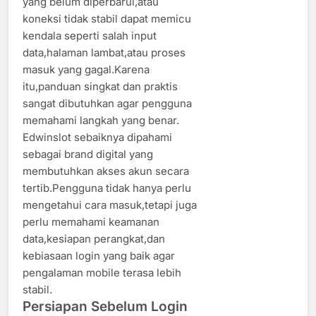
yang belum diperbarui,atau
koneksi tidak stabil dapat memicu
kendala seperti salah input
data,halaman lambat,atau proses
masuk yang gagal.Karena
itu,panduan singkat dan praktis
sangat dibutuhkan agar pengguna
memahami langkah yang benar.
Edwinslot sebaiknya dipahami
sebagai brand digital yang
membutuhkan akses akun secara
tertib.Pengguna tidak hanya perlu
mengetahui cara masuk,tetapi juga
perlu memahami keamanan
data,kesiapan perangkat,dan
kebiasaan login yang baik agar
pengalaman mobile terasa lebih
stabil.
Persiapan Sebelum Login