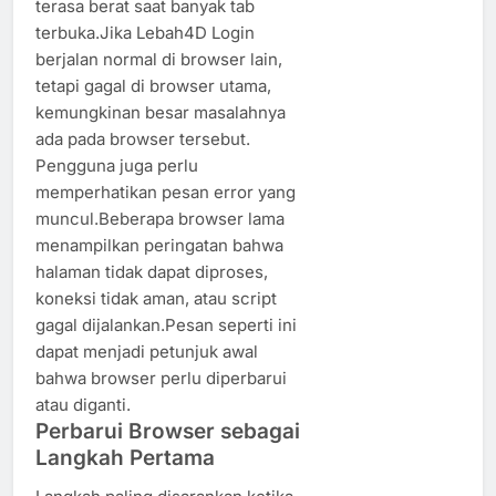
terasa berat saat banyak tab
terbuka.Jika Lebah4D Login
berjalan normal di browser lain,
tetapi gagal di browser utama,
kemungkinan besar masalahnya
ada pada browser tersebut.
Pengguna juga perlu
memperhatikan pesan error yang
muncul.Beberapa browser lama
menampilkan peringatan bahwa
halaman tidak dapat diproses,
koneksi tidak aman, atau script
gagal dijalankan.Pesan seperti ini
dapat menjadi petunjuk awal
bahwa browser perlu diperbarui
atau diganti.
Perbarui Browser sebagai
Langkah Pertama