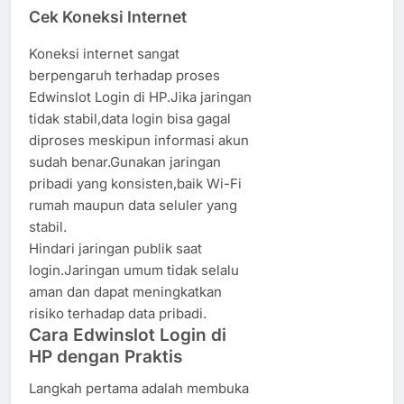
Cek Koneksi Internet
Koneksi internet sangat
berpengaruh terhadap proses
Edwinslot Login di HP.Jika jaringan
tidak stabil,data login bisa gagal
diproses meskipun informasi akun
sudah benar.Gunakan jaringan
pribadi yang konsisten,baik Wi-Fi
rumah maupun data seluler yang
stabil.
Hindari jaringan publik saat
login.Jaringan umum tidak selalu
aman dan dapat meningkatkan
risiko terhadap data pribadi.
Cara Edwinslot Login di
HP dengan Praktis
Langkah pertama adalah membuka