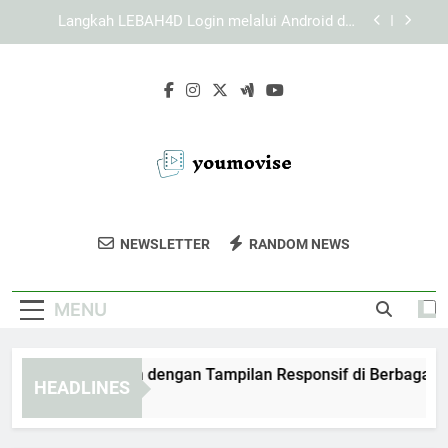
Skip
Cara Mengatasi Login KAYA787 yang Keluar
to
Secara Otomatis
content
Cara Mengatasi CAPTCHA yang Tidak Muncul
pada Halaman KAYA787 Login
EDWINSLOT Login dengan Tampilan Responsif di
Berbagai Perangkat
Langkah LEBAH4D Login melalui Android dan
iPhone secara Praktis dan Aman
Cara Mengatasi Login KAYA787 yang Keluar
Secara Otomatis
You Movise
Temukan Film Terbaru Dan Berbagai Konten
Cara Mengatasi CAPTCHA yang Tidak Muncul
NEWSLETTER
RANDOM NEWS
pada Halaman KAYA787 Login
Hiburan Di You Movise. Tempatnya Untuk
Hiburan Berkualitas.
MENU
WINSLOT Login dengan Tampilan Responsif di Berbagai Pera
HEADLINES
Weeks Ago