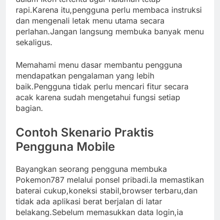
rapi.Karena itu,pengguna perlu membaca instruksi
dan mengenali letak menu utama secara
perlahan.Jangan langsung membuka banyak menu
sekaligus.
Memahami menu dasar membantu pengguna
mendapatkan pengalaman yang lebih
baik.Pengguna tidak perlu mencari fitur secara
acak karena sudah mengetahui fungsi setiap
bagian.
Contoh Skenario Praktis
Pengguna Mobile
Bayangkan seorang pengguna membuka
Pokemon787 melalui ponsel pribadi.Ia memastikan
baterai cukup,koneksi stabil,browser terbaru,dan
tidak ada aplikasi berat berjalan di latar
belakang.Sebelum memasukkan data login,ia