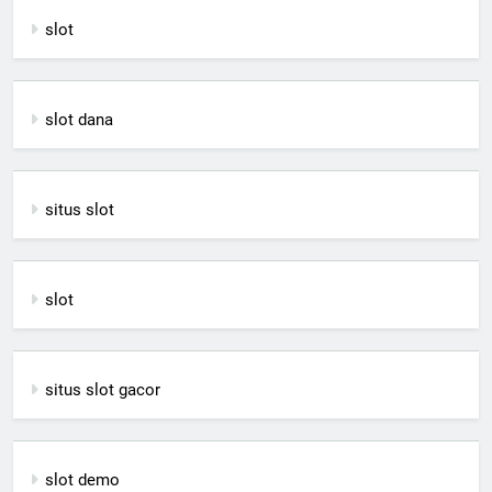
slot
slot dana
situs slot
slot
situs slot gacor
slot demo