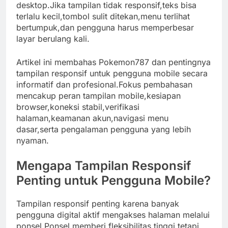
desktop.Jika tampilan tidak responsif,teks bisa
terlalu kecil,tombol sulit ditekan,menu terlihat
bertumpuk,dan pengguna harus memperbesar
layar berulang kali.
Artikel ini membahas Pokemon787 dan pentingnya
tampilan responsif untuk pengguna mobile secara
informatif dan profesional.Fokus pembahasan
mencakup peran tampilan mobile,kesiapan
browser,koneksi stabil,verifikasi
halaman,keamanan akun,navigasi menu
dasar,serta pengalaman pengguna yang lebih
nyaman.
Mengapa Tampilan Responsif
Penting untuk Pengguna Mobile?
Tampilan responsif penting karena banyak
pengguna digital aktif mengakses halaman melalui
ponsel.Ponsel memberi fleksibilitas tinggi,tetapi