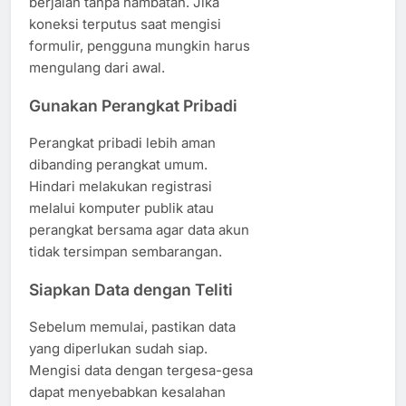
berjalan tanpa hambatan. Jika
koneksi terputus saat mengisi
formulir, pengguna mungkin harus
mengulang dari awal.
Gunakan Perangkat Pribadi
Perangkat pribadi lebih aman
dibanding perangkat umum.
Hindari melakukan registrasi
melalui komputer publik atau
perangkat bersama agar data akun
tidak tersimpan sembarangan.
Siapkan Data dengan Teliti
Sebelum memulai, pastikan data
yang diperlukan sudah siap.
Mengisi data dengan tergesa-gesa
dapat menyebabkan kesalahan