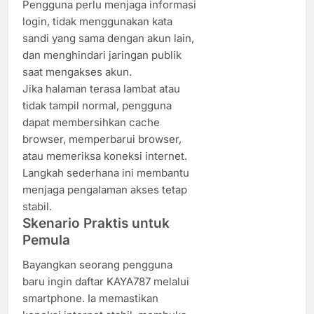
Pengguna perlu menjaga informasi
login, tidak menggunakan kata
sandi yang sama dengan akun lain,
dan menghindari jaringan publik
saat mengakses akun.
Jika halaman terasa lambat atau
tidak tampil normal, pengguna
dapat membersihkan cache
browser, memperbarui browser,
atau memeriksa koneksi internet.
Langkah sederhana ini membantu
menjaga pengalaman akses tetap
stabil.
Skenario Praktis untuk
Pemula
Bayangkan seorang pengguna
baru ingin daftar KAYA787 melalui
smartphone. Ia memastikan