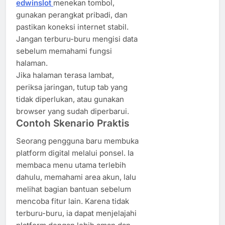
edwinslot
menekan tombol,
gunakan perangkat pribadi, dan
pastikan koneksi internet stabil.
Jangan terburu-buru mengisi data
sebelum memahami fungsi
halaman.
Jika halaman terasa lambat,
periksa jaringan, tutup tab yang
tidak diperlukan, atau gunakan
browser yang sudah diperbarui.
Contoh Skenario Praktis
Seorang pengguna baru membuka
platform digital melalui ponsel. Ia
membaca menu utama terlebih
dahulu, memahami area akun, lalu
melihat bagian bantuan sebelum
mencoba fitur lain. Karena tidak
terburu-buru, ia dapat menjelajahi