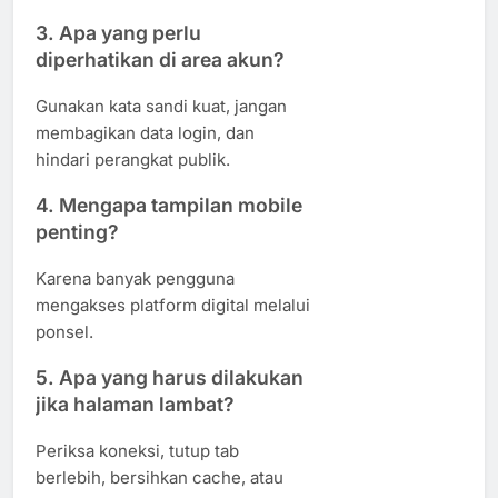
3. Apa yang perlu
diperhatikan di area akun?
Gunakan kata sandi kuat, jangan
membagikan data login, dan
hindari perangkat publik.
4. Mengapa tampilan mobile
penting?
Karena banyak pengguna
mengakses platform digital melalui
ponsel.
5. Apa yang harus dilakukan
jika halaman lambat?
Periksa koneksi, tutup tab
berlebih, bersihkan cache, atau