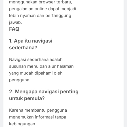
menggunakan browser terbaru,
pengalaman online dapat menjadi
lebih nyaman dan bertanggung
jawab.
FAQ
1. Apa itu navigasi
sederhana?
Navigasi sederhana adalah
susunan menu dan alur halaman
yang mudah dipahami oleh
pengguna.
2. Mengapa navigasi penting
untuk pemula?
Karena membantu pengguna
menemukan informasi tanpa
kebingungan.