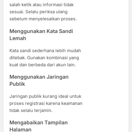
salah ketik atau informasi tidak
sesuai. Selalu periksa ulang
sebelum menyelesaikan proses.
Menggunakan Kata Sandi
Lemah
Kata sandi sederhana lebih mudah
ditebak. Gunakan kombinasi yang
kuat dan berbeda dari akun lain.
Menggunakan Jaringan
Publik
Jaringan publik kurang ideal untuk
proses registrasi karena keamanan
tidak selalu terjamin.
Mengabaikan Tampilan
Halaman