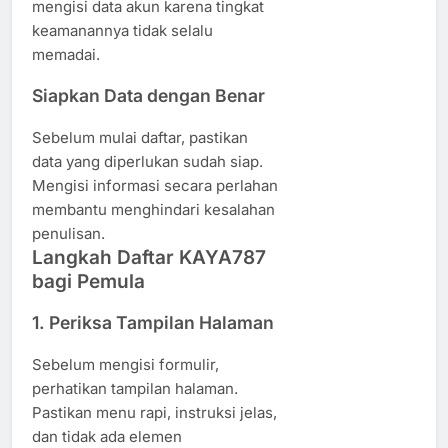
mengisi data akun karena tingkat
keamanannya tidak selalu
memadai.
Siapkan Data dengan Benar
Sebelum mulai daftar, pastikan
data yang diperlukan sudah siap.
Mengisi informasi secara perlahan
membantu menghindari kesalahan
penulisan.
Langkah Daftar KAYA787
bagi Pemula
1. Periksa Tampilan Halaman
Sebelum mengisi formulir,
perhatikan tampilan halaman.
Pastikan menu rapi, instruksi jelas,
dan tidak ada elemen