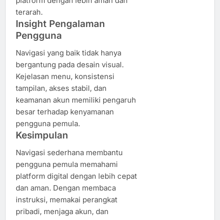
platform dengan lebih aman dan
terarah.
Insight Pengalaman
Pengguna
Navigasi yang baik tidak hanya
bergantung pada desain visual.
Kejelasan menu, konsistensi
tampilan, akses stabil, dan
keamanan akun memiliki pengaruh
besar terhadap kenyamanan
pengguna pemula.
Kesimpulan
Navigasi sederhana membantu
pengguna pemula memahami
platform digital dengan lebih cepat
dan aman. Dengan membaca
instruksi, memakai perangkat
pribadi, menjaga akun, dan