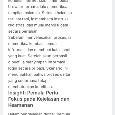
koneksi internet stabil, membuka
browser terbaru, lalu memeriksa
tampilan halaman. Setelah halaman
terlihat rapi, ia membaca instruksi
registrasi dan mulai mengisi data
secara perlahan.
Sebelum menyelesaikan proses, ia
memeriksa kembali semua
informasi dan membuat kata sandi
yang kuat. Setelah akun berhasil
dibuat, ia menyimpan informasi
login secara pribadi. Skenario ini
menunjukkan bahwa proses daftar
yang sederhana tetap
membutuhkan ketelitian.
Insight: Pemula Perlu
Fokus pada Kejelasan dan
Keamanan
Dalam pengalaman digital, pemula