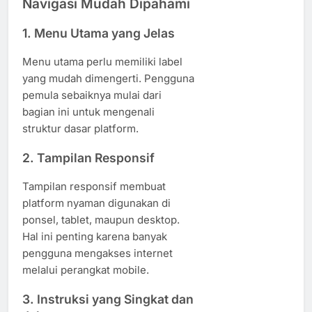
Navigasi Mudah Dipahami
1. Menu Utama yang Jelas
Menu utama perlu memiliki label
yang mudah dimengerti. Pengguna
pemula sebaiknya mulai dari
bagian ini untuk mengenali
struktur dasar platform.
2. Tampilan Responsif
Tampilan responsif membuat
platform nyaman digunakan di
ponsel, tablet, maupun desktop.
Hal ini penting karena banyak
pengguna mengakses internet
melalui perangkat mobile.
3. Instruksi yang Singkat dan