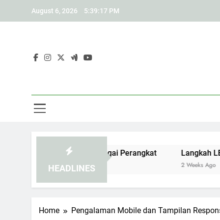
Skip
August 6, 2026
5:39:18 PM
to
content
You
Temukan F
sponsif di Berbagai Perangkat
Langkah LEBAH4D Login
2 Weeks Ago
HEADLINES
Home
Pengalaman Mobile dan Tampilan Respon