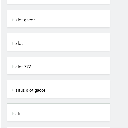
slot gacor
slot
slot 777
situs slot gacor
slot