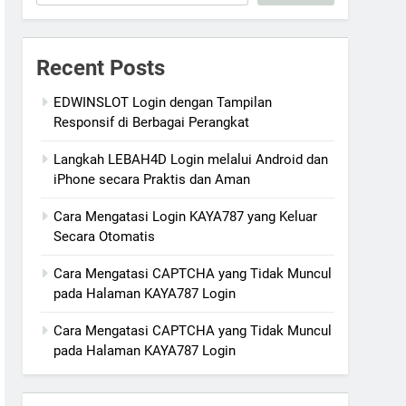
Recent Posts
EDWINSLOT Login dengan Tampilan
Responsif di Berbagai Perangkat
Langkah LEBAH4D Login melalui Android dan
iPhone secara Praktis dan Aman
Cara Mengatasi Login KAYA787 yang Keluar
Secara Otomatis
Cara Mengatasi CAPTCHA yang Tidak Muncul
pada Halaman KAYA787 Login
Cara Mengatasi CAPTCHA yang Tidak Muncul
pada Halaman KAYA787 Login