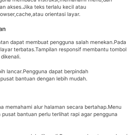
 akses.Jika teks terlalu kecil atau
wser,cache,atau orientasi layar.
an
dekatan dapat membuat pengguna salah menekan.Pada
na layar terbatas.Tampilan responsif membantu tombol
dikenali.
ih lancar.Pengguna dapat berpindah
usat bantuan dengan lebih mudah.
na memahami alur halaman secara bertahap.Menu
 pusat bantuan perlu terlihat rapi agar pengguna