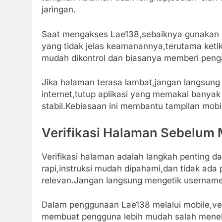
jaringan.
Saat mengakses Lae138,sebaiknya gunakan ko
yang tidak jelas keamanannya,terutama keti
mudah dikontrol dan biasanya memberi peng
Jika halaman terasa lambat,jangan langsung
internet,tutup aplikasi yang memakai banyak
stabil.Kebiasaan ini membantu tampilan mobil
Verifikasi Halaman Sebelum
Verifikasi halaman adalah langkah penting d
rapi,instruksi mudah dipahami,dan tidak ada 
relevan.Jangan langsung mengetik username 
Dalam penggunaan Lae138 melalui mobile,verif
membuat pengguna lebih mudah salah menekan