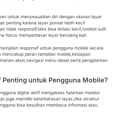
an untuk menyesuaikan diri dengan ukuran layar
t penting karena layar ponsel lebih kecil
 tidak responsif,teks bisa terlalu kecil,tombol sulit
na harus memperbesar layar berulang kali.
 tampilan responsif untuk pengguna mobile secara
n mencakup peran tampilan mobile,kesiapan
keamanan akun,navigasi menu dasar,serta pengalaman
 Penting untuk Pengguna Mobile?
ngguna digital aktif mengakses halaman melalui
api juga memiliki keterbatasan layar.Jika struktur
ngguna bisa kesulitan membaca informasi atau