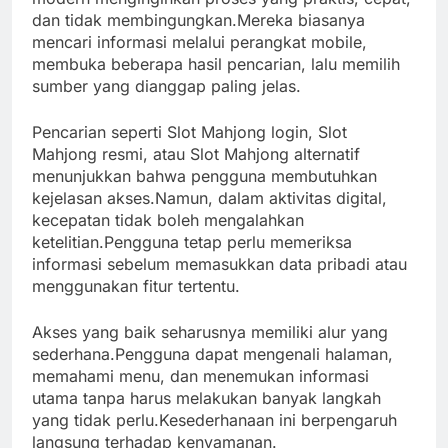
dan tidak membingungkan.Mereka biasanya
mencari informasi melalui perangkat mobile,
membuka beberapa hasil pencarian, lalu memilih
sumber yang dianggap paling jelas.
Pencarian seperti Slot Mahjong login, Slot
Mahjong resmi, atau Slot Mahjong alternatif
menunjukkan bahwa pengguna membutuhkan
kejelasan akses.Namun, dalam aktivitas digital,
kecepatan tidak boleh mengalahkan
ketelitian.Pengguna tetap perlu memeriksa
informasi sebelum memasukkan data pribadi atau
menggunakan fitur tertentu.
Akses yang baik seharusnya memiliki alur yang
sederhana.Pengguna dapat mengenali halaman,
memahami menu, dan menemukan informasi
utama tanpa harus melakukan banyak langkah
yang tidak perlu.Kesederhanaan ini berpengaruh
langsung terhadap kenyamanan.