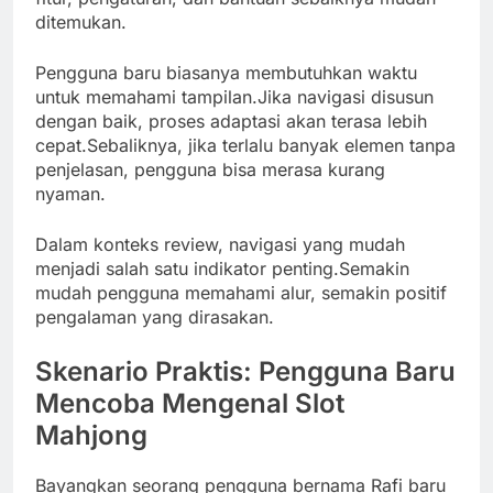
ditemukan.
Pengguna baru biasanya membutuhkan waktu
untuk memahami tampilan.Jika navigasi disusun
dengan baik, proses adaptasi akan terasa lebih
cepat.Sebaliknya, jika terlalu banyak elemen tanpa
penjelasan, pengguna bisa merasa kurang
nyaman.
Dalam konteks review, navigasi yang mudah
menjadi salah satu indikator penting.Semakin
mudah pengguna memahami alur, semakin positif
pengalaman yang dirasakan.
Skenario Praktis: Pengguna Baru
Mencoba Mengenal Slot
Mahjong
Bayangkan seorang pengguna bernama Rafi baru