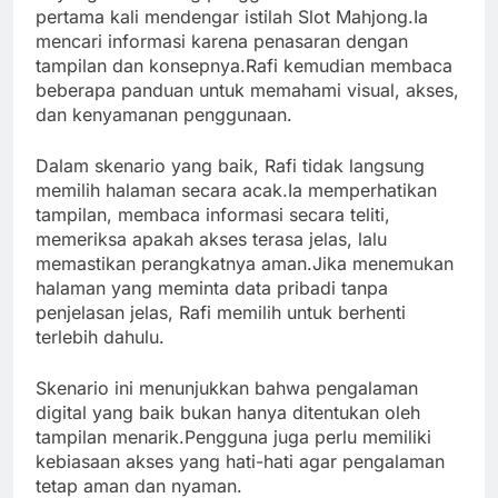
pertama kali mendengar istilah Slot Mahjong.Ia
mencari informasi karena penasaran dengan
tampilan dan konsepnya.Rafi kemudian membaca
beberapa panduan untuk memahami visual, akses,
dan kenyamanan penggunaan.
Dalam skenario yang baik, Rafi tidak langsung
memilih halaman secara acak.Ia memperhatikan
tampilan, membaca informasi secara teliti,
memeriksa apakah akses terasa jelas, lalu
memastikan perangkatnya aman.Jika menemukan
halaman yang meminta data pribadi tanpa
penjelasan jelas, Rafi memilih untuk berhenti
terlebih dahulu.
Skenario ini menunjukkan bahwa pengalaman
digital yang baik bukan hanya ditentukan oleh
tampilan menarik.Pengguna juga perlu memiliki
kebiasaan akses yang hati-hati agar pengalaman
tetap aman dan nyaman.