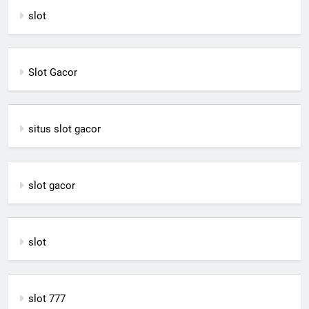
slot
Slot Gacor
situs slot gacor
slot gacor
slot
slot 777