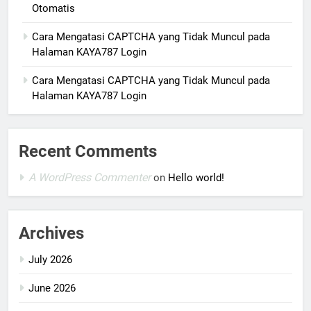
Otomatis
Cara Mengatasi CAPTCHA yang Tidak Muncul pada
Halaman KAYA787 Login
Cara Mengatasi CAPTCHA yang Tidak Muncul pada
Halaman KAYA787 Login
Recent Comments
A WordPress Commenter
on
Hello world!
Archives
July 2026
June 2026