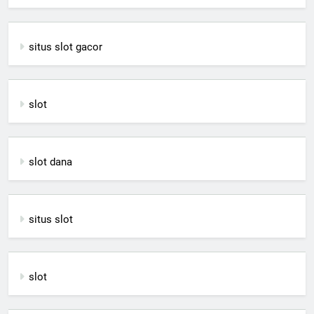
situs slot gacor
slot
slot dana
situs slot
slot