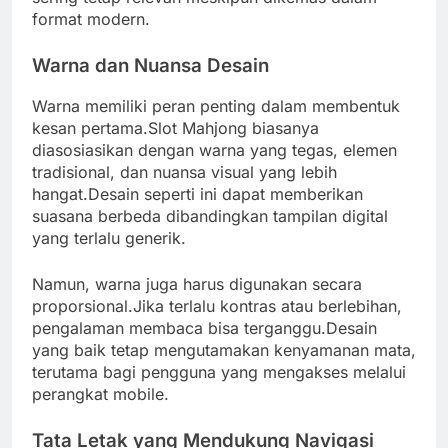
format modern.
Warna dan Nuansa Desain
Warna memiliki peran penting dalam membentuk
kesan pertama.Slot Mahjong biasanya
diasosiasikan dengan warna yang tegas, elemen
tradisional, dan nuansa visual yang lebih
hangat.Desain seperti ini dapat memberikan
suasana berbeda dibandingkan tampilan digital
yang terlalu generik.
Namun, warna juga harus digunakan secara
proporsional.Jika terlalu kontras atau berlebihan,
pengalaman membaca bisa terganggu.Desain
yang baik tetap mengutamakan kenyamanan mata,
terutama bagi pengguna yang mengakses melalui
perangkat mobile.
Tata Letak yang Mendukung Navigasi