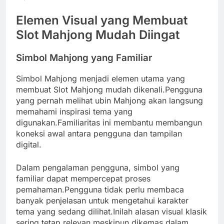
Elemen Visual yang Membuat
Slot Mahjong Mudah Diingat
Simbol Mahjong yang Familiar
Simbol Mahjong menjadi elemen utama yang
membuat Slot Mahjong mudah dikenali.Pengguna
yang pernah melihat ubin Mahjong akan langsung
memahami inspirasi tema yang
digunakan.Familiaritas ini membantu membangun
koneksi awal antara pengguna dan tampilan
digital.
Dalam pengalaman pengguna, simbol yang
familiar dapat mempercepat proses
pemahaman.Pengguna tidak perlu membaca
banyak penjelasan untuk mengetahui karakter
tema yang sedang dilihat.Inilah alasan visual klasik
sering tetap relevan meskipun dikemas dalam