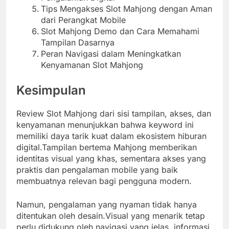
Tips Mengakses Slot Mahjong dengan Aman
dari Perangkat Mobile
Slot Mahjong Demo dan Cara Memahami
Tampilan Dasarnya
Peran Navigasi dalam Meningkatkan
Kenyamanan Slot Mahjong
Kesimpulan
Review Slot Mahjong dari sisi tampilan, akses, dan
kenyamanan menunjukkan bahwa keyword ini
memiliki daya tarik kuat dalam ekosistem hiburan
digital.Tampilan bertema Mahjong memberikan
identitas visual yang khas, sementara akses yang
praktis dan pengalaman mobile yang baik
membuatnya relevan bagi pengguna modern.
Namun, pengalaman yang nyaman tidak hanya
ditentukan oleh desain.Visual yang menarik tetap
perlu didukung oleh navigasi yang jelas, informasi