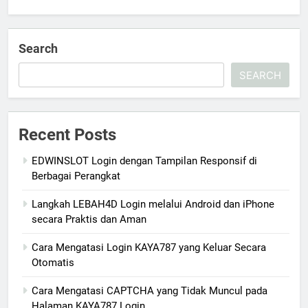
Search
SEARCH
Recent Posts
EDWINSLOT Login dengan Tampilan Responsif di
Berbagai Perangkat
Langkah LEBAH4D Login melalui Android dan iPhone
secara Praktis dan Aman
Cara Mengatasi Login KAYA787 yang Keluar Secara
Otomatis
Cara Mengatasi CAPTCHA yang Tidak Muncul pada
Halaman KAYA787 Login