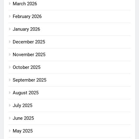
March 2026
February 2026
January 2026
December 2025
November 2025
October 2025
September 2025
August 2025
July 2025
June 2025
May 2025