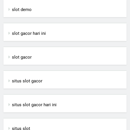
slot demo
slot gacor hari ini
slot gacor
situs slot gacor
situs slot gacor hari ini
situs slot