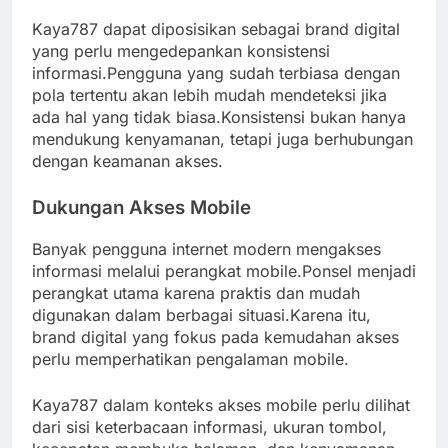
Kaya787 dapat diposisikan sebagai brand digital
yang perlu mengedepankan konsistensi
informasi.Pengguna yang sudah terbiasa dengan
pola tertentu akan lebih mudah mendeteksi jika
ada hal yang tidak biasa.Konsistensi bukan hanya
mendukung kenyamanan, tetapi juga berhubungan
dengan keamanan akses.
Dukungan Akses Mobile
Banyak pengguna internet modern mengakses
informasi melalui perangkat mobile.Ponsel menjadi
perangkat utama karena praktis dan mudah
digunakan dalam berbagai situasi.Karena itu,
brand digital yang fokus pada kemudahan akses
perlu memperhatikan pengalaman mobile.
Kaya787 dalam konteks akses mobile perlu dilihat
dari sisi keterbacaan informasi, ukuran tombol,