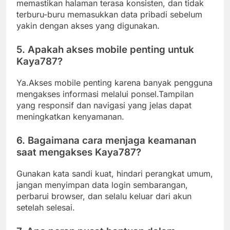
memastikan halaman terasa konsisten, dan tidak
terburu-buru memasukkan data pribadi sebelum
yakin dengan akses yang digunakan.
5. Apakah akses mobile penting untuk
Kaya787?
Ya.Akses mobile penting karena banyak pengguna
mengakses informasi melalui ponsel.Tampilan
yang responsif dan navigasi yang jelas dapat
meningkatkan kenyamanan.
6. Bagaimana cara menjaga keamanan
saat mengakses Kaya787?
Gunakan kata sandi kuat, hindari perangkat umum,
jangan menyimpan data login sembarangan,
perbarui browser, dan selalu keluar dari akun
setelah selesai.