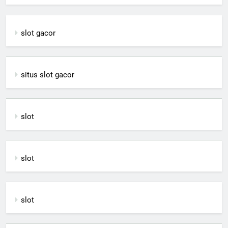
slot gacor
situs slot gacor
slot
slot
slot