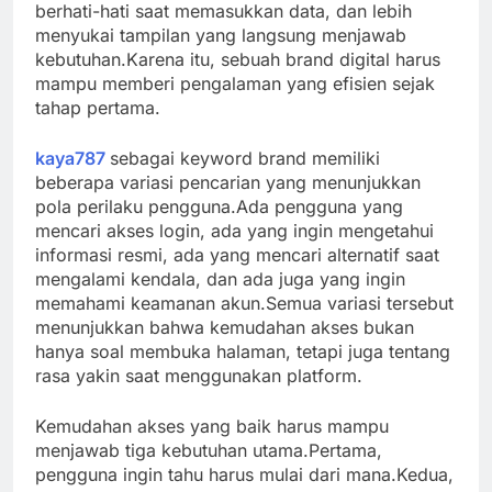
berhati-hati saat memasukkan data, dan lebih
menyukai tampilan yang langsung menjawab
kebutuhan.Karena itu, sebuah brand digital harus
mampu memberi pengalaman yang efisien sejak
tahap pertama.
kaya787
sebagai keyword brand memiliki
beberapa variasi pencarian yang menunjukkan
pola perilaku pengguna.Ada pengguna yang
mencari akses login, ada yang ingin mengetahui
informasi resmi, ada yang mencari alternatif saat
mengalami kendala, dan ada juga yang ingin
memahami keamanan akun.Semua variasi tersebut
menunjukkan bahwa kemudahan akses bukan
hanya soal membuka halaman, tetapi juga tentang
rasa yakin saat menggunakan platform.
Kemudahan akses yang baik harus mampu
menjawab tiga kebutuhan utama.Pertama,
pengguna ingin tahu harus mulai dari mana.Kedua,