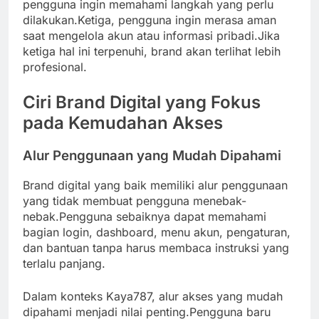
pengguna ingin memahami langkah yang perlu
dilakukan.Ketiga, pengguna ingin merasa aman
saat mengelola akun atau informasi pribadi.Jika
ketiga hal ini terpenuhi, brand akan terlihat lebih
profesional.
Ciri Brand Digital yang Fokus
pada Kemudahan Akses
Alur Penggunaan yang Mudah Dipahami
Brand digital yang baik memiliki alur penggunaan
yang tidak membuat pengguna menebak-
nebak.Pengguna sebaiknya dapat memahami
bagian login, dashboard, menu akun, pengaturan,
dan bantuan tanpa harus membaca instruksi yang
terlalu panjang.
Dalam konteks Kaya787, alur akses yang mudah
dipahami menjadi nilai penting.Pengguna baru