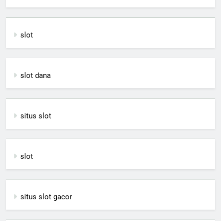
slot
slot dana
situs slot
slot
situs slot gacor