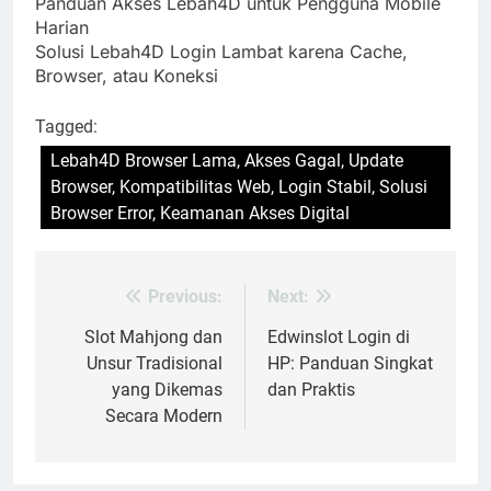
Panduan Akses Lebah4D untuk Pengguna Mobile
Harian
Solusi Lebah4D Login Lambat karena Cache,
Browser, atau Koneksi
Tagged:
Lebah4D Browser Lama, Akses Gagal, Update
Browser, Kompatibilitas Web, Login Stabil, Solusi
Browser Error, Keamanan Akses Digital
Previous:
Next:
Post
navigation
Slot Mahjong dan
Edwinslot Login di
Unsur Tradisional
HP: Panduan Singkat
yang Dikemas
dan Praktis
Secara Modern