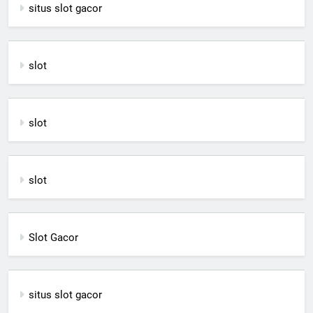
situs slot gacor
slot
slot
slot
Slot Gacor
situs slot gacor