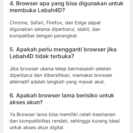
4. Browser apa yang bisa digunakan untuk
membuka Lebah4D?
Chrome, Safari, Firefox, dan Edge dapat
digunakan selama diperbarui, stabil, dan
kompatibel dengan perangkat.
5. Apakah perlu mengganti browser jika
Lebah4D tidak terbuka?
Jika browser utama tetap bermasalah setelah
diperbarui dan dibersihkan, memakai browser
alternatif adalah langkah yang masuk akal.
6. Apakah browser lama berisiko untuk
akses akun?
Ya.Browser lama bisa memiliki celah keamanan
dan kompatibilitas rendah, sehingga kurang ideal
untuk akses akun digital.