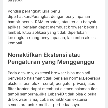
Kondisi perangkat juga perlu
diperhatikan.Perangkat dengan penyimpanan
hampir penuh, RAM terbatas, atau terlalu banyak
aplikasi berjalan dapat membuat browser bekerja
lambat.Tutup aplikasi yang tidak diperlukan,
kosongkan ruang penyimpanan, lalu coba akses
kembali.
Nonaktifkan Ekstensi atau
Pengaturan yang Mengganggu
Pada desktop, ekstensi browser bisa menjadi
penyebab halaman tidak berjalan normal.Beberapa
ekstensi pemblokir script, pengatur privasi, atau
filter konten dapat membuat elemen halaman tidak
tampil sempurna.Jika Lebah4D tidak bisa dibuka
di browser lama, coba nonaktifkan ekstensi
sementara untuk melihat perbedaannya.