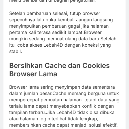
Setelah pembaruan selesai, tutup browser
sepenuhnya lalu buka kembali.Jangan langsung
menyimpulkan pembaruan gagal jika halaman
pertama kali terasa sedikit lambat.Browser
mungkin sedang memuat ulang data baru.Setelah
itu, coba akses Lebah4D dengan koneksi yang
stabil.
Bersihkan Cache dan Cookies
Browser Lama
Browser lama sering menyimpan data sementara
dalam jumlah besar.Cache memang berguna untuk
mempercepat pemuatan halaman, tetapi data yang
terlalu lama dapat menyebabkan konflik dengan
tampilan terbaru.Jika Lebah4D tidak bisa dibuka
atau halaman login terlihat tidak lengkap,
membersihkan cache dapat menjadi solusi efektif.