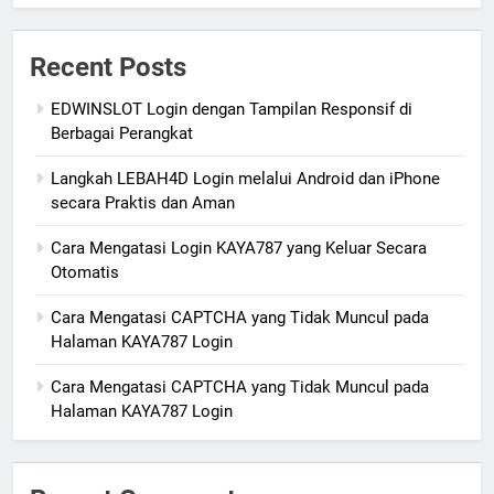
Recent Posts
EDWINSLOT Login dengan Tampilan Responsif di
Berbagai Perangkat
Langkah LEBAH4D Login melalui Android dan iPhone
secara Praktis dan Aman
Cara Mengatasi Login KAYA787 yang Keluar Secara
Otomatis
Cara Mengatasi CAPTCHA yang Tidak Muncul pada
Halaman KAYA787 Login
Cara Mengatasi CAPTCHA yang Tidak Muncul pada
Halaman KAYA787 Login