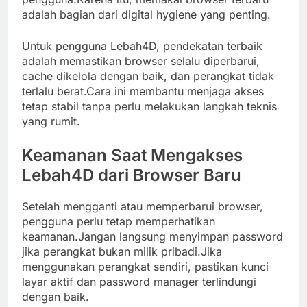
adalah bagian dari digital hygiene yang penting.
Untuk pengguna Lebah4D, pendekatan terbaik
adalah memastikan browser selalu diperbarui,
cache dikelola dengan baik, dan perangkat tidak
terlalu berat.Cara ini membantu menjaga akses
tetap stabil tanpa perlu melakukan langkah teknis
yang rumit.
Keamanan Saat Mengakses
Lebah4D dari Browser Baru
Setelah mengganti atau memperbarui browser,
pengguna perlu tetap memperhatikan
keamanan.Jangan langsung menyimpan password
jika perangkat bukan milik pribadi.Jika
menggunakan perangkat sendiri, pastikan kunci
layar aktif dan password manager terlindungi
dengan baik.