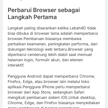
Perbarui Browser sebagai
Langkah Pertama
Langkah paling disarankan ketika Lebah4D tidak
bisa dibuka di browser lama adalah memperbarui
browser.Pembaruan biasanya membawa
perbaikan keamanan, peningkatan performa, dan
dukungan teknologi web terbaru.Browser yang
diperbarui cenderung lebih stabil saat memuat
halaman login, formulir akun, dan elemen
interaktif.
Pengguna Android dapat memperbarui Chrome,
Firefox, Edge, atau browser lain melalui toko
aplikasi.Pengguna iPhone perlu memperbarui
browser dari App Store, sedangkan Safari
mengikuti pembaruan sistem iOS.Untuk desktop,
Chrome, Edge, dan Firefox biasanya menyediakan
menu pembaruan di bagian pengaturan.