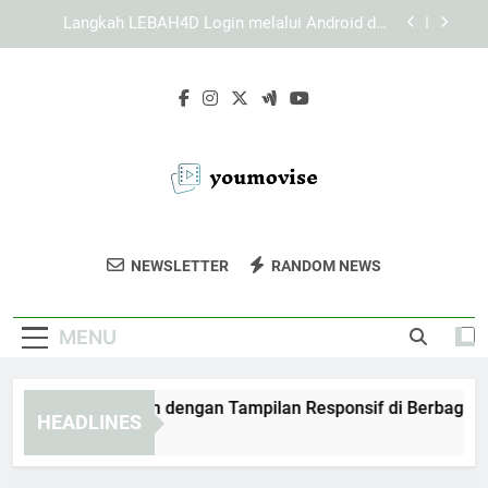
Skip
Cara Mengatasi Login KAYA787 yang Keluar
to
Secara Otomatis
content
Cara Mengatasi CAPTCHA yang Tidak Muncul
pada Halaman KAYA787 Login
EDWINSLOT Login dengan Tampilan Responsif di
Berbagai Perangkat
Langkah LEBAH4D Login melalui Android dan
iPhone secara Praktis dan Aman
Cara Mengatasi Login KAYA787 yang Keluar
You Movise
Secara Otomatis
Temukan Film Terbaru Dan Berbagai Konten
NEWSLETTER
RANDOM NEWS
Cara Mengatasi CAPTCHA yang Tidak Muncul
Hiburan Di You Movise. Tempatnya Untuk
pada Halaman KAYA787 Login
Hiburan Berkualitas.
MENU
EDWINSLOT Login dengan Tampilan Responsif di Berbagai Pe
HEADLINES
2 Weeks Ago