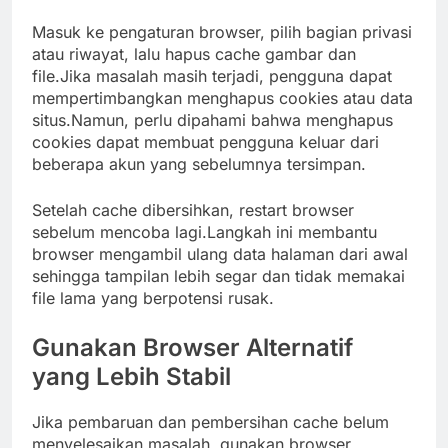
Masuk ke pengaturan browser, pilih bagian privasi
atau riwayat, lalu hapus cache gambar dan
file.Jika masalah masih terjadi, pengguna dapat
mempertimbangkan menghapus cookies atau data
situs.Namun, perlu dipahami bahwa menghapus
cookies dapat membuat pengguna keluar dari
beberapa akun yang sebelumnya tersimpan.
Setelah cache dibersihkan, restart browser
sebelum mencoba lagi.Langkah ini membantu
browser mengambil ulang data halaman dari awal
sehingga tampilan lebih segar dan tidak memakai
file lama yang berpotensi rusak.
Gunakan Browser Alternatif
yang Lebih Stabil
Jika pembaruan dan pembersihan cache belum
menyelesaikan masalah, gunakan browser