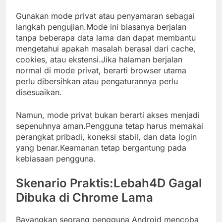
Gunakan mode privat atau penyamaran sebagai
langkah pengujian.Mode ini biasanya berjalan
tanpa beberapa data lama dan dapat membantu
mengetahui apakah masalah berasal dari cache,
cookies, atau ekstensi.Jika halaman berjalan
normal di mode privat, berarti browser utama
perlu dibersihkan atau pengaturannya perlu
disesuaikan.
Namun, mode privat bukan berarti akses menjadi
sepenuhnya aman.Pengguna tetap harus memakai
perangkat pribadi, koneksi stabil, dan data login
yang benar.Keamanan tetap bergantung pada
kebiasaan pengguna.
Skenario Praktis:Lebah4D Gagal
Dibuka di Chrome Lama
Bayangkan seorang pengguna Android mencoba