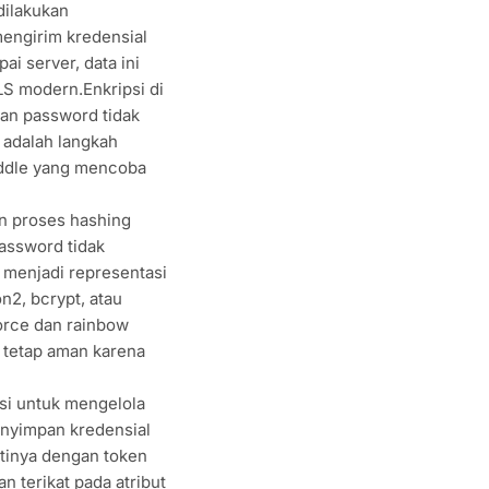
dilakukan
engirim kredensial
i server, data ini
S modern.Enkripsi di
dan password tidak
i adalah langkah
ddle yang mencoba
n proses hashing
assword tidak
h menjadi representasi
n2, bcrypt, atau
orce dan rainbow
d tetap aman karena
si untuk mengelola
menyimpan kredensial
tinya dengan token
n terikat pada atribut