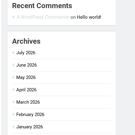
Recent Comments
A WordPress Commenter
on
Hello world!
Archives
July 2026
June 2026
May 2026
April 2026
March 2026
February 2026
January 2026