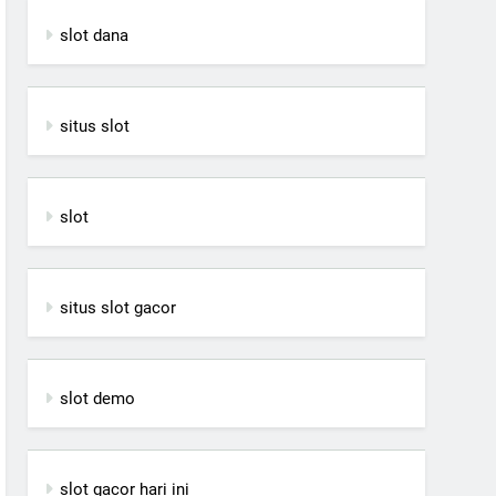
slot dana
situs slot
slot
situs slot gacor
slot demo
slot gacor hari ini