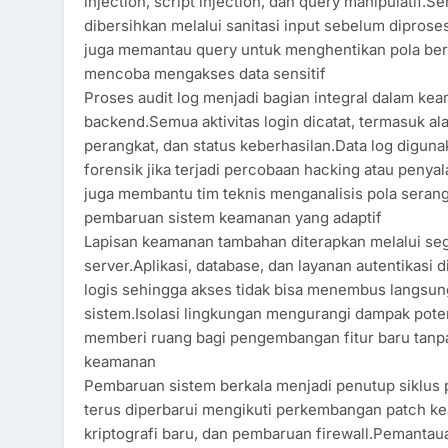
injection, script injection, dan query manipulatif.
dibersihkan melalui sanitasi input sebelum diprose
juga memantau query untuk menghentikan pola be
mencoba mengakses data sensitif
Proses audit log menjadi bagian integral dalam ke
backend.Semua aktivitas login dicatat, termasuk ala
perangkat, dan status keberhasilan.Data log diguna
forensik jika terjadi percobaan hacking atau peny
juga membantu tim teknis menganalisis pola sera
pembaruan sistem keamanan yang adaptif
Lapisan keamanan tambahan diterapkan melalui se
server.Aplikasi, database, dan layanan autentikasi 
logis sehingga akses tidak bisa menembus langsun
sistem.Isolasi lingkungan mengurangi dampak pot
memberi ruang bagi pengembangan fitur baru tan
keamanan
Pembaruan sistem berkala menjadi penutup siklu
terus diperbarui mengikuti perkembangan patch k
kriptografi baru, dan pembaruan firewall.Pemantau