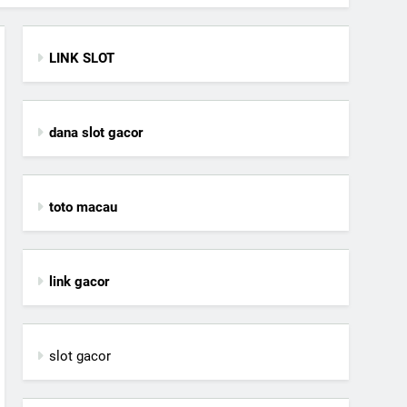
LINK SLOT
dana slot gacor
toto macau
link gacor
slot gacor