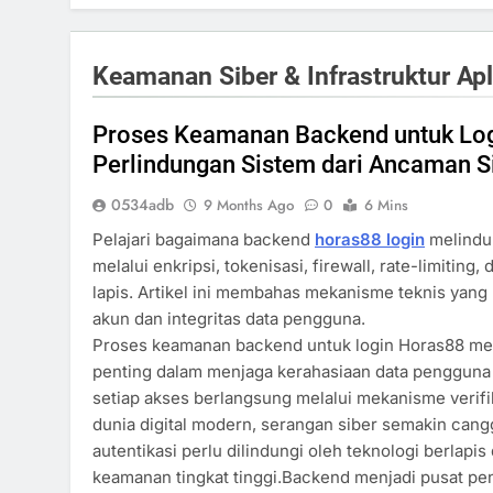
Keamanan Siber & Infrastruktur Apl
Proses Keamanan Backend untuk Log
Perlindungan Sistem dari Ancaman S
0534adb
9 Months Ago
0
6 Mins
Pelajari bagaimana backend
horas88 login
melindun
melalui enkripsi, tokenisasi, firewall, rate-limiting, 
lapis. Artikel ini membahas mekanisme teknis yan
akun dan integritas data pengguna.
Proses keamanan backend untuk login Horas88 me
penting dalam menjaga kerahasiaan data penggun
setiap akses berlangsung melalui mekanisme verifi
dunia digital modern, serangan siber semakin cang
autentikasi perlu dilindungi oleh teknologi berlapi
keamanan tingkat tinggi.Backend menjadi pusat pen