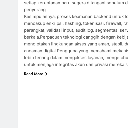
setiap kerentanan baru segera ditangani sebelum 
penyerang
Kesimpulannya, proses keamanan backend untuk l
mencakup enkripsi, hashing, tokenisasi, firewall, ra
perangkat, validasi input, audit log, segmentasi se
berkala.Perpaduan teknologi canggih dengan kebij
menciptakan lingkungan akses yang aman, stabil, da
ancaman digital.Pengguna yang memahami mekanis
lebih tenang dalam mengakses layanan, mengetahu
untuk menjaga integritas akun dan privasi mereka s
Read More