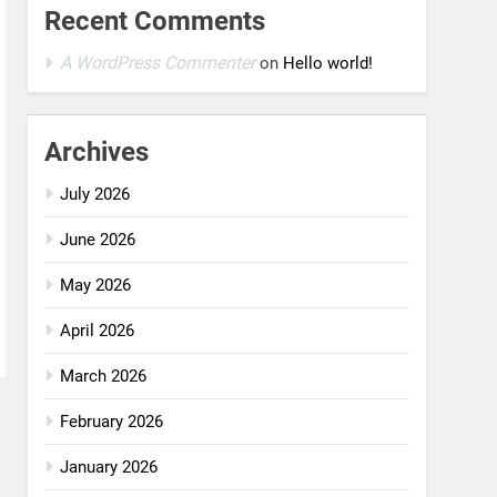
Recent Comments
A WordPress Commenter
on
Hello world!
Archives
July 2026
June 2026
May 2026
April 2026
March 2026
February 2026
January 2026