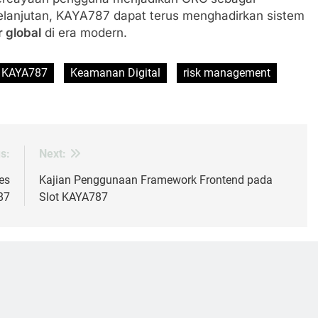
kelanjutan, KAYA787 dapat terus menghadirkan sistem
 global
di era modern.
KAYA787
Keamanan Digital
risk management
s:
Next:
es
Kajian Penggunaan Framework Frontend pada
87
Slot KAYA787