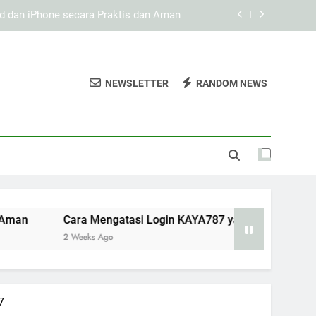
d dan iPhone secara Praktis dan Aman
 KAYA787 yang Keluar Secara Otomatis
 Muncul pada Halaman KAYA787 Login
NEWSLETTER
RANDOM NEWS
lan Responsif di Berbagai Perangkat
atnya Untuk Hiburan Berkualitas.
d dan iPhone secara Praktis dan Aman
 KAYA787 yang Keluar Secara Otomatis
 Muncul pada Halaman KAYA787 Login
Cara Mengatasi Login KAYA787 yang Keluar Secara Otomatis
2 Weeks Ago
7