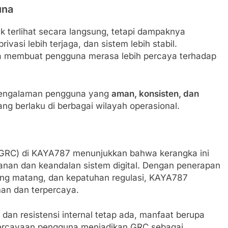
una
 terlihat secara langsung, tetapi dampaknya
ivasi lebih terjaga, dan sistem lebih stabil.
a membuat pengguna merasa lebih percaya terhadap
engalaman pengguna yang
aman, konsisten, dan
ng berlaku di berbagai wilayah operasional.
 (GRC) di KAYA787 menunjukkan bahwa kerangka ini
nan dan keandalan sistem digital. Dengan penerapan
ng matang, dan kepatuhan regulasi, KAYA787
an dan terpercaya.
dan resistensi internal tetap ada, manfaat berupa
ercayaan pengguna menjadikan GRC sebagai