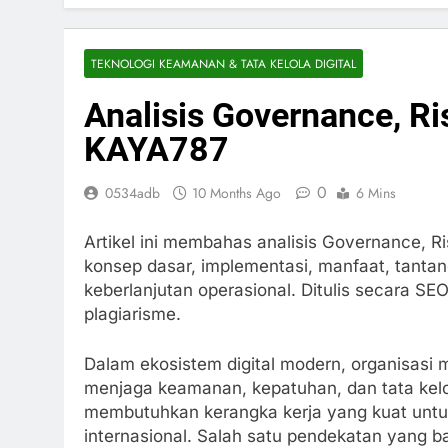
TEKNOLOGI KEAMANAN & TATA KELOLA DIGITAL
Analisis Governance, Ri
KAYA787
0
0534adb
10 Months Ago
6 Mins
Artikel ini membahas analisis Governance, 
konsep dasar, implementasi, manfaat, tant
keberlanjutan operasional. Ditulis secara SEO
plagiarisme.
Dalam ekosistem digital modern, organisas
menjaga keamanan, kepatuhan, dan tata kelol
membutuhkan kerangka kerja yang kuat untuk
internasional. Salah satu pendekatan yang 