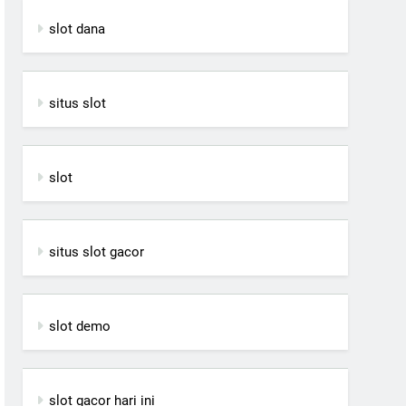
slot dana
situs slot
slot
situs slot gacor
slot demo
slot gacor hari ini