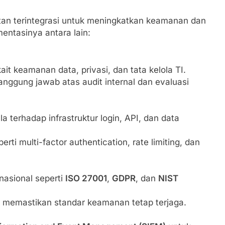
n terintegrasi untuk meningkatkan keamanan dan
entasinya antara lain:
ait keamanan data, privasi, dan tata kelola TI.
nggung jawab atas audit internal dan evaluasi
a terhadap infrastruktur login, API, dan data
erti multi-factor authentication, rate limiting, dan
nasional seperti
ISO 27001
,
GDPR
, dan
NIST
uk memastikan standar keamanan tetap terjaga.