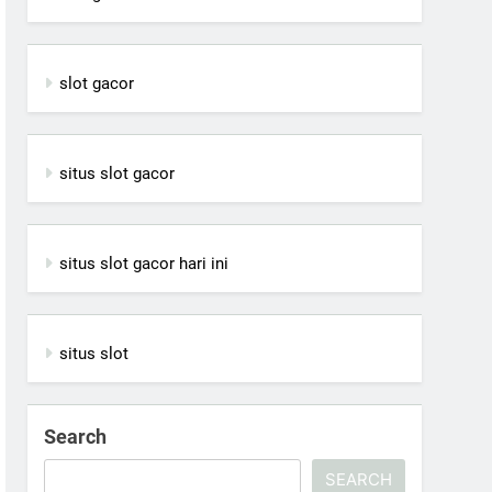
slot gacor
situs slot gacor
situs slot gacor hari ini
situs slot
Search
SEARCH