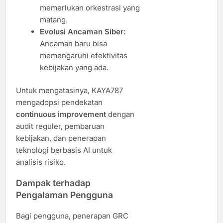
memerlukan orkestrasi yang
matang.
Evolusi Ancaman Siber:
Ancaman baru bisa
memengaruhi efektivitas
kebijakan yang ada.
Untuk mengatasinya, KAYA787
mengadopsi pendekatan
continuous improvement
dengan
audit reguler, pembaruan
kebijakan, dan penerapan
teknologi berbasis AI untuk
analisis risiko.
Dampak terhadap
Pengalaman Pengguna
Bagi pengguna, penerapan GRC