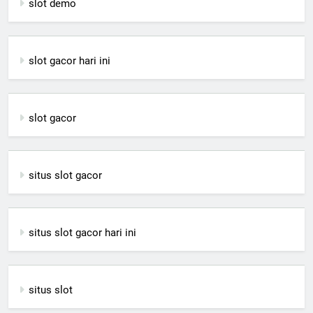
slot demo
slot gacor hari ini
slot gacor
situs slot gacor
situs slot gacor hari ini
situs slot