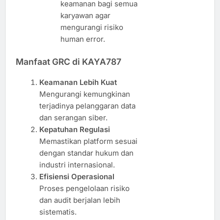
keamanan bagi semua
karyawan agar
mengurangi risiko
human error.
Manfaat GRC di KAYA787
Keamanan Lebih Kuat
Mengurangi kemungkinan
terjadinya pelanggaran data
dan serangan siber.
Kepatuhan Regulasi
Memastikan platform sesuai
dengan standar hukum dan
industri internasional.
Efisiensi Operasional
Proses pengelolaan risiko
dan audit berjalan lebih
sistematis.