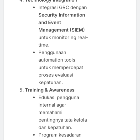
Integrasi GRC dengan
Security Information
and Event
Management (SIEM)
untuk monitoring real-
time.
Penggunaan
automation tools
untuk mempercepat
proses evaluasi
kepatuhan.
Training & Awareness
Edukasi pengguna
internal agar
memahami
pentingnya tata kelola
dan kepatuhan.
Program kesadaran