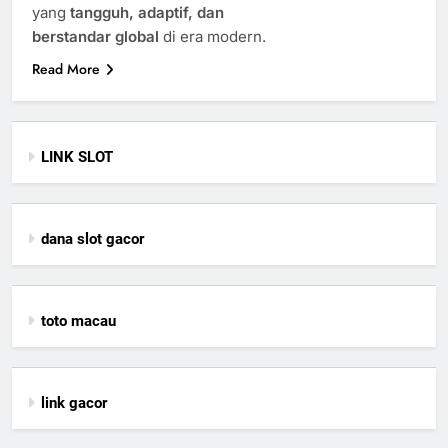
yang
tangguh, adaptif, dan
berstandar global
di era modern.
Read More
LINK SLOT
dana slot gacor
toto macau
link gacor