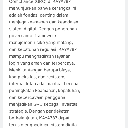
Compliance (GRC) di KAYA787
menunjukkan bahwa kerangka ini
adalah fondasi penting dalam
menjaga keamanan dan keandalan
sistem digital. Dengan penerapan
governance framework,
manajemen risiko yang matang,
dan kepatuhan regulasi, KAYA787
mampu menghadirkan layanan
login yang aman dan terpercaya.
Meski tantangan berupa biaya,
kompleksitas, dan resistensi
internal tetap ada, manfaat berupa
peningkatan keamanan, kepatuhan,
dan kepercayaan pengguna
menjadikan GRC sebagai investasi
strategis. Dengan pendekatan
berkelanjutan, KAYA787 dapat
terus menghadirkan sistem digital