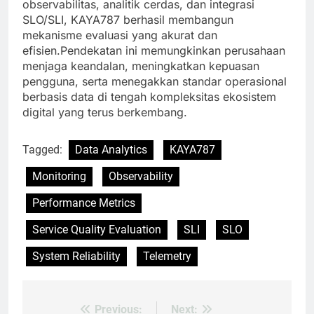
observabilitas, analitik cerdas, dan integrasi
SLO/SLI, KAYA787 berhasil membangun
mekanisme evaluasi yang akurat dan
efisien.Pendekatan ini memungkinkan perusahaan
menjaga keandalan, meningkatkan kepuasan
pengguna, serta menegakkan standar operasional
berbasis data di tengah kompleksitas ekosistem
digital yang terus berkembang.
Tagged:
Data Analytics
KAYA787
Monitoring
Observability
Performance Metrics
Service Quality Evaluation
SLI
SLO
System Reliability
Telemetry
Previous:
Next:
Post