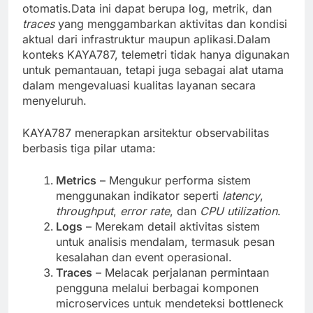
otomatis.Data ini dapat berupa log, metrik, dan
traces
yang menggambarkan aktivitas dan kondisi
aktual dari infrastruktur maupun aplikasi.Dalam
konteks KAYA787, telemetri tidak hanya digunakan
untuk pemantauan, tetapi juga sebagai alat utama
dalam mengevaluasi kualitas layanan secara
menyeluruh.
KAYA787 menerapkan arsitektur observabilitas
berbasis tiga pilar utama:
Metrics
– Mengukur performa sistem
menggunakan indikator seperti
latency
,
throughput
,
error rate
, dan
CPU utilization
.
Logs
– Merekam detail aktivitas sistem
untuk analisis mendalam, termasuk pesan
kesalahan dan event operasional.
Traces
– Melacak perjalanan permintaan
pengguna melalui berbagai komponen
microservices untuk mendeteksi bottleneck