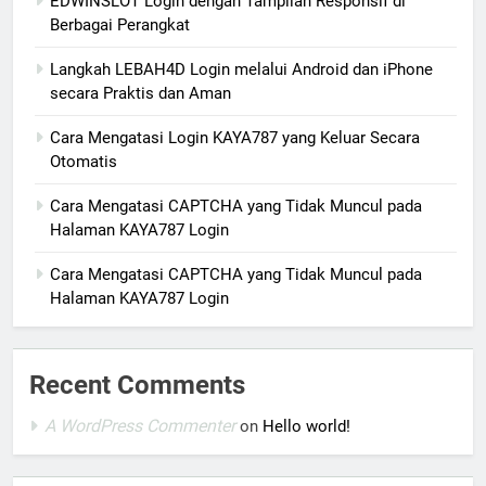
EDWINSLOT Login dengan Tampilan Responsif di
Berbagai Perangkat
Langkah LEBAH4D Login melalui Android dan iPhone
secara Praktis dan Aman
Cara Mengatasi Login KAYA787 yang Keluar Secara
Otomatis
Cara Mengatasi CAPTCHA yang Tidak Muncul pada
Halaman KAYA787 Login
Cara Mengatasi CAPTCHA yang Tidak Muncul pada
Halaman KAYA787 Login
Recent Comments
A WordPress Commenter
on
Hello world!