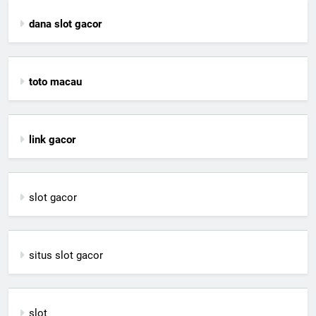
dana slot gacor
toto macau
link gacor
slot gacor
situs slot gacor
slot