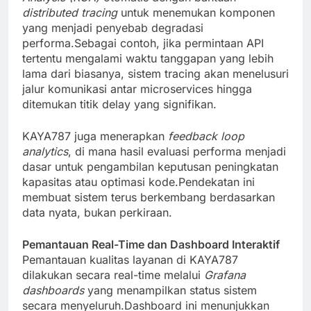
distributed tracing
untuk menemukan komponen
yang menjadi penyebab degradasi
performa.Sebagai contoh, jika permintaan API
tertentu mengalami waktu tanggapan yang lebih
lama dari biasanya, sistem tracing akan menelusuri
jalur komunikasi antar microservices hingga
ditemukan titik delay yang signifikan.
KAYA787 juga menerapkan
feedback loop
analytics
, di mana hasil evaluasi performa menjadi
dasar untuk pengambilan keputusan peningkatan
kapasitas atau optimasi kode.Pendekatan ini
membuat sistem terus berkembang berdasarkan
data nyata, bukan perkiraan.
Pemantauan Real-Time dan Dashboard Interaktif
Pemantauan kualitas layanan di KAYA787
dilakukan secara real-time melalui
Grafana
dashboards
yang menampilkan status sistem
secara menyeluruh.Dashboard ini menunjukkan