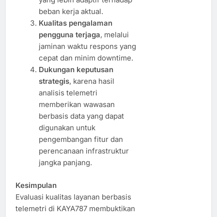
beban kerja aktual.
Kualitas pengalaman
pengguna terjaga
, melalui
jaminan waktu respons yang
cepat dan minim downtime.
Dukungan keputusan
strategis
, karena hasil
analisis telemetri
memberikan wawasan
berbasis data yang dapat
digunakan untuk
pengembangan fitur dan
perencanaan infrastruktur
jangka panjang.
Kesimpulan
Evaluasi kualitas layanan berbasis
telemetri di KAYA787 membuktikan