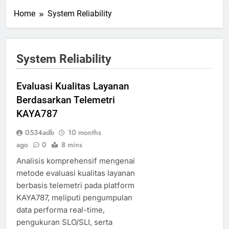
Home
System Reliability
System Reliability
Evaluasi Kualitas Layanan
Berdasarkan Telemetri
KAYA787
0534adb
10 months
ago
0
8 mins
Analisis komprehensif mengenai
metode evaluasi kualitas layanan
berbasis telemetri pada platform
KAYA787, meliputi pengumpulan
data performa real-time,
pengukuran SLO/SLI, serta