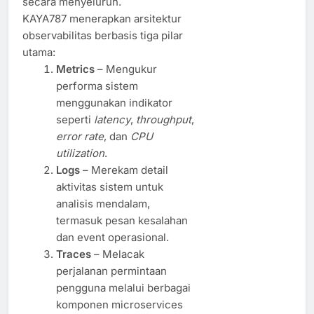
secara menyeluruh.
KAYA787 menerapkan arsitektur
observabilitas berbasis tiga pilar
utama:
Metrics
– Mengukur
performa sistem
menggunakan indikator
seperti
latency
,
throughput
,
error rate
, dan
CPU
utilization
.
Logs
– Merekam detail
aktivitas sistem untuk
analisis mendalam,
termasuk pesan kesalahan
dan event operasional.
Traces
– Melacak
perjalanan permintaan
pengguna melalui berbagai
komponen microservices