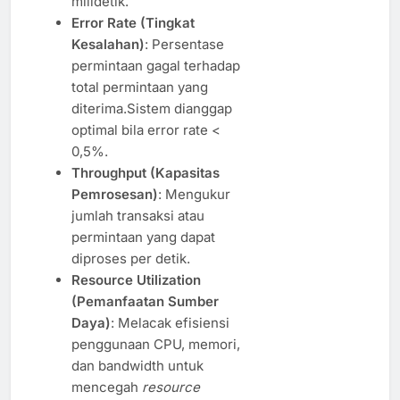
milidetik.
Error Rate (Tingkat
Kesalahan)
: Persentase
permintaan gagal terhadap
total permintaan yang
diterima.Sistem dianggap
optimal bila error rate <
0,5%.
Throughput (Kapasitas
Pemrosesan)
: Mengukur
jumlah transaksi atau
permintaan yang dapat
diproses per detik.
Resource Utilization
(Pemanfaatan Sumber
Daya)
: Melacak efisiensi
penggunaan CPU, memori,
dan bandwidth untuk
mencegah
resource