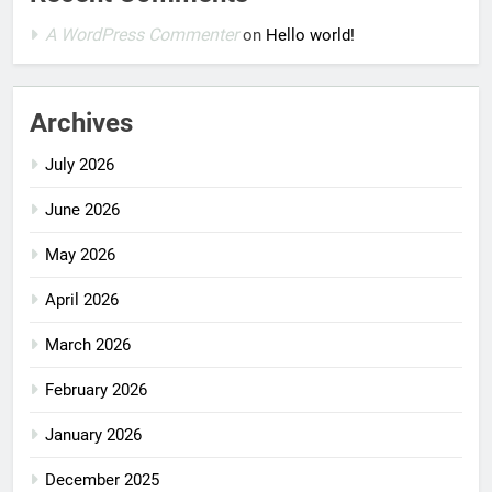
A WordPress Commenter
on
Hello world!
Archives
July 2026
June 2026
May 2026
April 2026
March 2026
February 2026
January 2026
December 2025