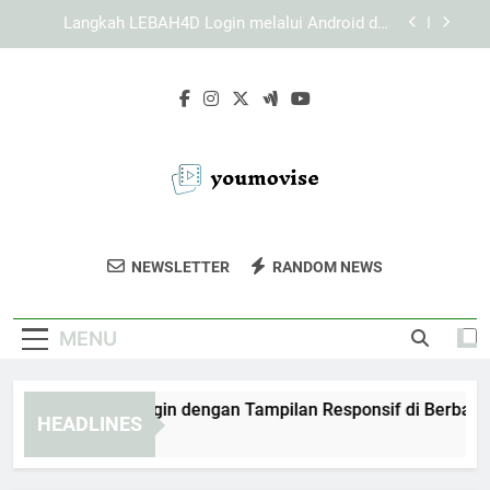
Skip
Langkah LEBAH4D Login melalui Android dan
to
iPhone secara Praktis dan Aman
content
Cara Mengatasi Login KAYA787 yang Keluar
Secara Otomatis
Cara Mengatasi CAPTCHA yang Tidak Muncul
pada Halaman KAYA787 Login
EDWINSLOT Login dengan Tampilan Responsif di
Berbagai Perangkat
Langkah LEBAH4D Login melalui Android dan
iPhone secara Praktis dan Aman
You Movise
Temukan Film Terbaru Dan Berbagai Konten
Cara Mengatasi Login KAYA787 yang Keluar
NEWSLETTER
RANDOM NEWS
Secara Otomatis
Hiburan Di You Movise. Tempatnya Untuk
Hiburan Berkualitas.
Cara Mengatasi CAPTCHA yang Tidak Muncul
pada Halaman KAYA787 Login
MENU
EDWINSLOT Login dengan Tampilan Responsif di Berbagai P
HEADLINES
2 Weeks Ago