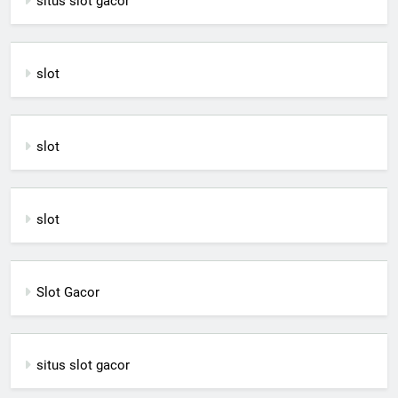
situs slot gacor
slot
slot
slot
Slot Gacor
situs slot gacor