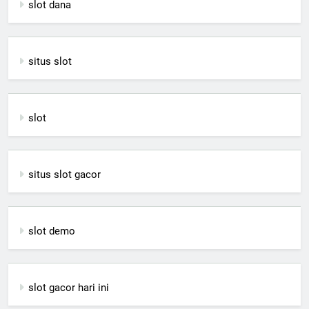
slot dana
situs slot
slot
situs slot gacor
slot demo
slot gacor hari ini