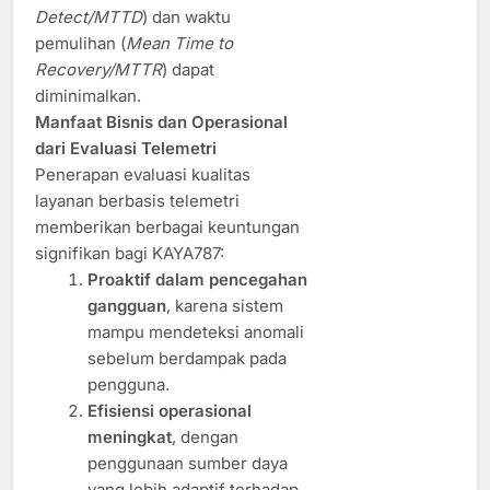
Detect/MTTD
) dan waktu
pemulihan (
Mean Time to
Recovery/MTTR
) dapat
diminimalkan.
Manfaat Bisnis dan Operasional
dari Evaluasi Telemetri
Penerapan evaluasi kualitas
layanan berbasis telemetri
memberikan berbagai keuntungan
signifikan bagi KAYA787:
Proaktif dalam pencegahan
gangguan
, karena sistem
mampu mendeteksi anomali
sebelum berdampak pada
pengguna.
Efisiensi operasional
meningkat
, dengan
penggunaan sumber daya
yang lebih adaptif terhadap