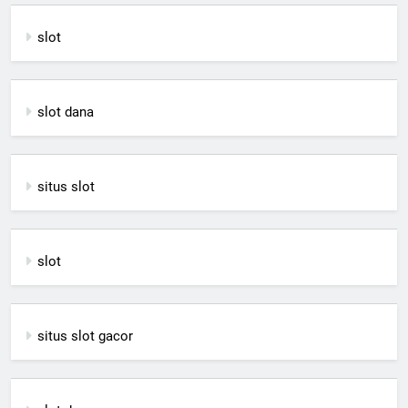
slot
slot dana
situs slot
slot
situs slot gacor