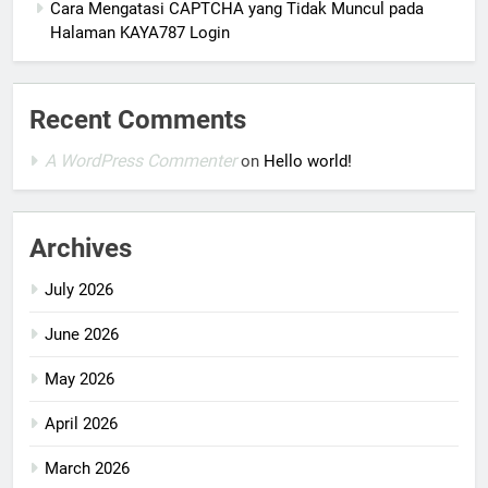
Cara Mengatasi CAPTCHA yang Tidak Muncul pada
Halaman KAYA787 Login
Recent Comments
A WordPress Commenter
on
Hello world!
Archives
July 2026
June 2026
May 2026
April 2026
March 2026