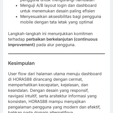
Menguji A/B layout login dan dashboard
untuk menemukan desain paling efisien
Menyesuaikan aksesibilitas bagi pengguna
mobile dengan tata letak yang optimal
Langkah-langkah ini menunjukkan komitmen
terhadap
perbaikan berkelanjutan (continuous
improvement)
pada alur pengguna.
Kesimpulan
User flow dari halaman utama menuju dashboard
di HORAS88 dirancang dengan cermat,
memperhatikan kecepatan, kejelasan, dan
keandalan. Dengan desain yang responsif,
navigasi intuitif, serta arsitektur informasi yang
konsisten, HORAS88 mampu menyajikan
pengalaman pengguna yang modern dan efektif,
bahkan pada domain alternatifnya.