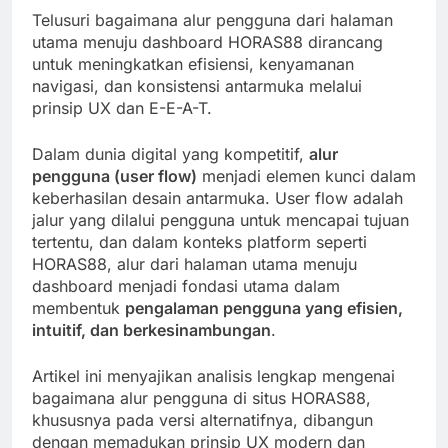
Telusuri bagaimana alur pengguna dari halaman
utama menuju dashboard HORAS88 dirancang
untuk meningkatkan efisiensi, kenyamanan
navigasi, dan konsistensi antarmuka melalui
prinsip UX dan E-E-A-T.
Dalam dunia digital yang kompetitif,
alur
pengguna (user flow)
menjadi elemen kunci dalam
keberhasilan desain antarmuka. User flow adalah
jalur yang dilalui pengguna untuk mencapai tujuan
tertentu, dan dalam konteks platform seperti
HORAS88, alur dari halaman utama menuju
dashboard menjadi fondasi utama dalam
membentuk
pengalaman pengguna yang efisien,
intuitif, dan berkesinambungan
.
Artikel ini menyajikan analisis lengkap mengenai
bagaimana alur pengguna di situs HORAS88,
khususnya pada versi alternatifnya, dibangun
dengan memadukan prinsip UX modern dan