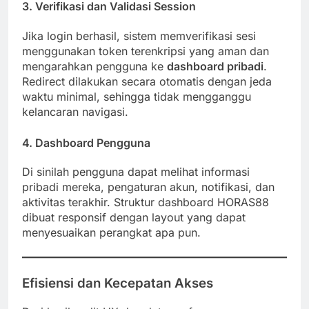
3.
Verifikasi dan Validasi Session
Jika login berhasil, sistem memverifikasi sesi
menggunakan token terenkripsi yang aman dan
mengarahkan pengguna ke
dashboard pribadi
.
Redirect dilakukan secara otomatis dengan jeda
waktu minimal, sehingga tidak mengganggu
kelancaran navigasi.
4.
Dashboard Pengguna
Di sinilah pengguna dapat melihat informasi
pribadi mereka, pengaturan akun, notifikasi, dan
aktivitas terakhir. Struktur dashboard HORAS88
dibuat responsif dengan layout yang dapat
menyesuaikan perangkat apa pun.
Efisiensi dan Kecepatan Akses