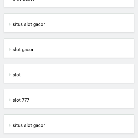
situs slot gacor
slot gacor
slot
slot 777
situs slot gacor