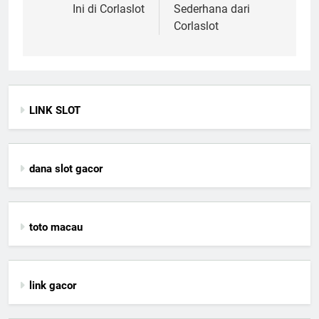
Ini di Corlaslot
Sederhana dari
Corlaslot
LINK SLOT
dana slot gacor
toto macau
link gacor