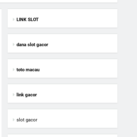
LINK SLOT
dana slot gacor
toto macau
link gacor
slot gacor