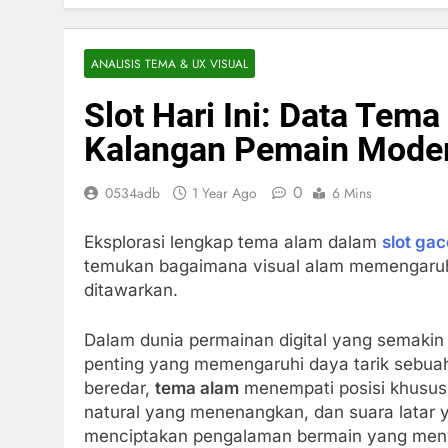
ANALISIS TEMA & UX VISUAL
Slot Hari Ini: Data Tem
Kalangan Pemain Mode
0
0534adb
1 Year Ago
6 Mins
Eksplorasi lengkap tema alam dalam
slot gaco
temukan bagaimana visual alam memengaruhi
ditawarkan.
Dalam dunia permainan digital yang semaki
penting yang memengaruhi daya tarik sebuah
beredar,
tema alam
menempati posisi khusus 
natural yang menenangkan, dan suara latar y
menciptakan pengalaman bermain yang meny