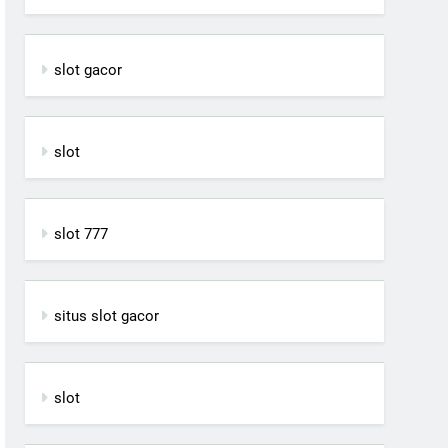
slot gacor
slot
slot 777
situs slot gacor
slot