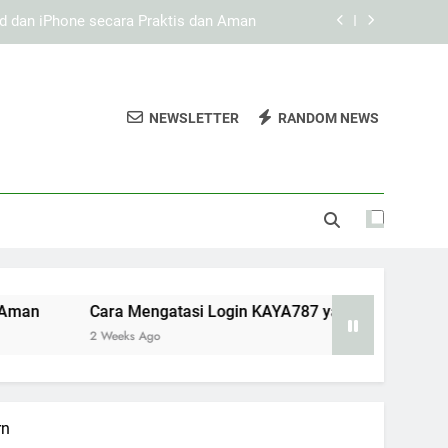
d dan iPhone secara Praktis dan Aman
 KAYA787 yang Keluar Secara Otomatis
 Muncul pada Halaman KAYA787 Login
NEWSLETTER
RANDOM NEWS
lan Responsif di Berbagai Perangkat
atnya Untuk Hiburan Berkualitas.
d dan iPhone secara Praktis dan Aman
 KAYA787 yang Keluar Secara Otomatis
 Muncul pada Halaman KAYA787 Login
Cara Mengatasi Login KAYA787 yang Keluar Secara Otomati
2 Weeks Ago
rn