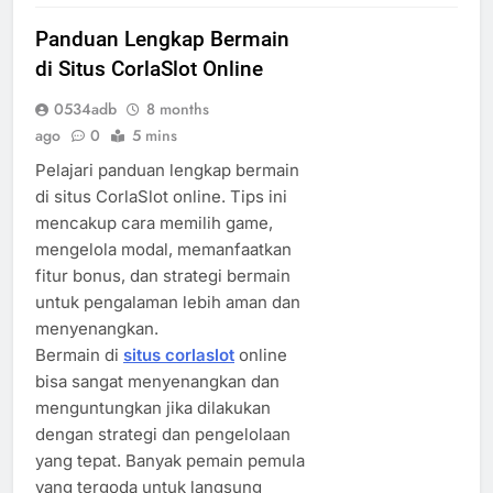
Panduan Lengkap Bermain
di Situs CorlaSlot Online
0534adb
8 months
ago
0
5 mins
Pelajari panduan lengkap bermain
di situs CorlaSlot online. Tips ini
mencakup cara memilih game,
mengelola modal, memanfaatkan
fitur bonus, dan strategi bermain
untuk pengalaman lebih aman dan
menyenangkan.
Bermain di
situs corlaslot
online
bisa sangat menyenangkan dan
menguntungkan jika dilakukan
dengan strategi dan pengelolaan
yang tepat. Banyak pemain pemula
yang tergoda untuk langsung