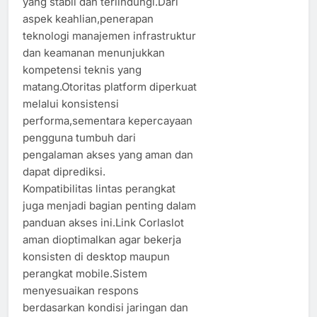
yang stabil dan terlindungi.Dari
aspek keahlian,penerapan
teknologi manajemen infrastruktur
dan keamanan menunjukkan
kompetensi teknis yang
matang.Otoritas platform diperkuat
melalui konsistensi
performa,sementara kepercayaan
pengguna tumbuh dari
pengalaman akses yang aman dan
dapat diprediksi.
Kompatibilitas lintas perangkat
juga menjadi bagian penting dalam
panduan akses ini.Link Corlaslot
aman dioptimalkan agar bekerja
konsisten di desktop maupun
perangkat mobile.Sistem
menyesuaikan respons
berdasarkan kondisi jaringan dan