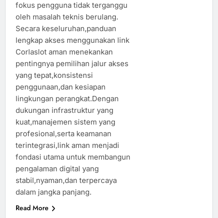
fokus pengguna tidak terganggu
oleh masalah teknis berulang.
Secara keseluruhan,panduan
lengkap akses menggunakan link
Corlaslot aman menekankan
pentingnya pemilihan jalur akses
yang tepat,konsistensi
penggunaan,dan kesiapan
lingkungan perangkat.Dengan
dukungan infrastruktur yang
kuat,manajemen sistem yang
profesional,serta keamanan
terintegrasi,link aman menjadi
fondasi utama untuk membangun
pengalaman digital yang
stabil,nyaman,dan terpercaya
dalam jangka panjang.
Read More