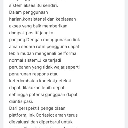
sistem akses itu sendiri.
Dalam penggunaan
harian,konsistensi dan kebiasaan
akses yang baik memberikan
dampak positif jangka
panjang.Dengan menggunakan link
aman secara rutin,pengguna dapat
lebih mudah mengenali performa
normal sistem.Jika terjadi
perubahan yang tidak wajar,seperti
penurunan respons atau
keterlambatan koneksi,deteksi
dapat dilakukan lebih cepat
sehingga potensi gangguan dapat
diantisipasi.
Dari perspektif pengelolaan
platform,link Corlaslot aman terus
dievaluasi dan diperbarui untuk