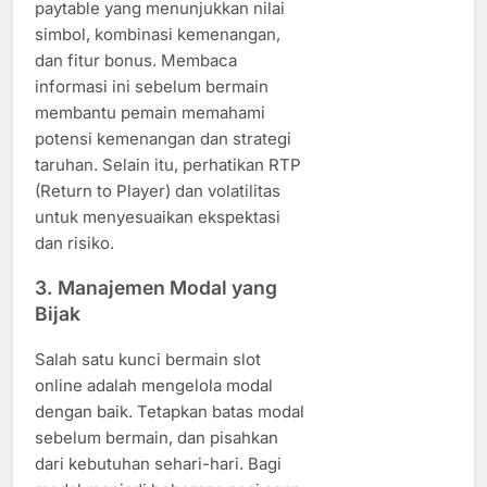
paytable yang menunjukkan nilai
simbol, kombinasi kemenangan,
dan fitur bonus. Membaca
informasi ini sebelum bermain
membantu pemain memahami
potensi kemenangan dan strategi
taruhan. Selain itu, perhatikan RTP
(Return to Player) dan volatilitas
untuk menyesuaikan ekspektasi
dan risiko.
3. Manajemen Modal yang
Bijak
Salah satu kunci bermain slot
online adalah mengelola modal
dengan baik. Tetapkan batas modal
sebelum bermain, dan pisahkan
dari kebutuhan sehari-hari. Bagi