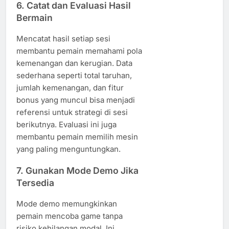
6. Catat dan Evaluasi Hasil
Bermain
Mencatat hasil setiap sesi
membantu pemain memahami pola
kemenangan dan kerugian. Data
sederhana seperti total taruhan,
jumlah kemenangan, dan fitur
bonus yang muncul bisa menjadi
referensi untuk strategi di sesi
berikutnya. Evaluasi ini juga
membantu pemain memilih mesin
yang paling menguntungkan.
7. Gunakan Mode Demo Jika
Tersedia
Mode demo memungkinkan
pemain mencoba game tanpa
risiko kehilangan modal. Ini