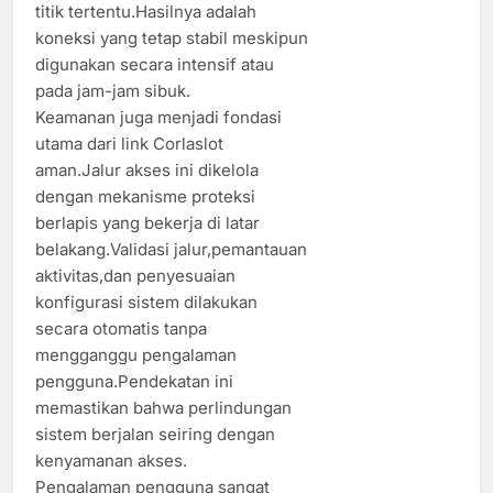
titik tertentu.Hasilnya adalah
koneksi yang tetap stabil meskipun
digunakan secara intensif atau
pada jam-jam sibuk.
Keamanan juga menjadi fondasi
utama dari link Corlaslot
aman.Jalur akses ini dikelola
dengan mekanisme proteksi
berlapis yang bekerja di latar
belakang.Validasi jalur,pemantauan
aktivitas,dan penyesuaian
konfigurasi sistem dilakukan
secara otomatis tanpa
mengganggu pengalaman
pengguna.Pendekatan ini
memastikan bahwa perlindungan
sistem berjalan seiring dengan
kenyamanan akses.
Pengalaman pengguna sangat