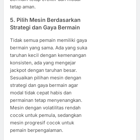
tetap aman.
5. Pilih Mesin Berdasarkan
Strategi dan Gaya Bermain
Tidak semua pemain memiliki gaya
bermain yang sama. Ada yang suka
taruhan kecil dengan kemenangan
konsisten, ada yang mengejar
jackpot dengan taruhan besar.
Sesuaikan pilihan mesin dengan
strategi dan gaya bermain agar
modal tidak cepat habis dan
permainan tetap menyenangkan.
Mesin dengan volatilitas rendah
cocok untuk pemula, sedangkan
mesin progresif cocok untuk
pemain berpengalaman.