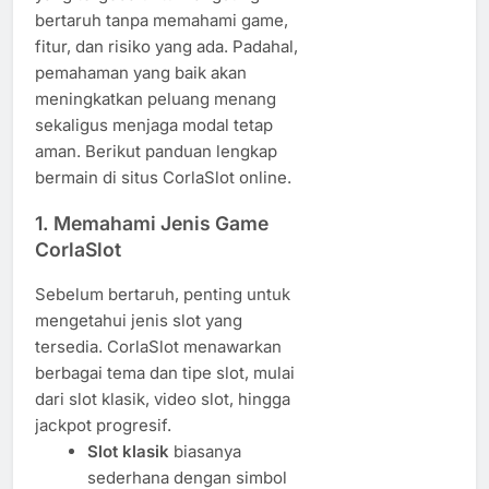
bertaruh tanpa memahami game,
fitur, dan risiko yang ada. Padahal,
pemahaman yang baik akan
meningkatkan peluang menang
sekaligus menjaga modal tetap
aman. Berikut panduan lengkap
bermain di situs CorlaSlot online.
1. Memahami Jenis Game
CorlaSlot
Sebelum bertaruh, penting untuk
mengetahui jenis slot yang
tersedia. CorlaSlot menawarkan
berbagai tema dan tipe slot, mulai
dari slot klasik, video slot, hingga
jackpot progresif.
Slot klasik
biasanya
sederhana dengan simbol