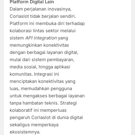
Platform Digital Lain
Dalam perjalanan inovasinya,
Corlaslot tidak berjalan sendiri.
Platform ini membuka diri terhadap
kolaborasi lintas sektor melalui
sistem
API integration
yang
memungkinkan konektivitas
dengan berbagai layanan digital,
mulai dari sistem pembayaran,
media sosial, hingga aplikasi
komunitas. Integrasi ini
menciptakan konektivitas yang
luas, memudahkan pengguna
untuk mengakses berbagai layanan
tanpa hambatan teknis. Strategi
kolaboratif ini memperluas
pengaruh Corlaslot di dunia digital
sekaligus memperkaya
ekosistemnya.