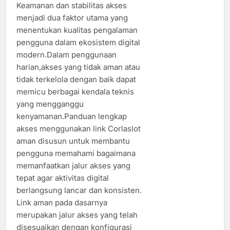
Keamanan dan stabilitas akses
menjadi dua faktor utama yang
menentukan kualitas pengalaman
pengguna dalam ekosistem digital
modern.Dalam penggunaan
harian,akses yang tidak aman atau
tidak terkelola dengan baik dapat
memicu berbagai kendala teknis
yang mengganggu
kenyamanan.Panduan lengkap
akses menggunakan link Corlaslot
aman disusun untuk membantu
pengguna memahami bagaimana
memanfaatkan jalur akses yang
tepat agar aktivitas digital
berlangsung lancar dan konsisten.
Link aman pada dasarnya
merupakan jalur akses yang telah
disesuaikan dengan konfigurasi