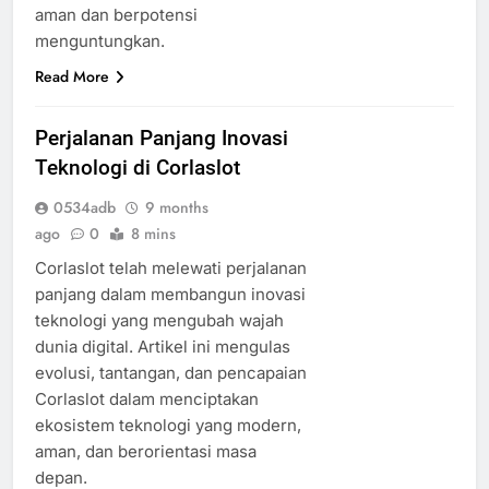
aman dan berpotensi
menguntungkan.
Read More
Perjalanan Panjang Inovasi
Teknologi di Corlaslot
0534adb
9 months
ago
0
8 mins
Corlaslot telah melewati perjalanan
panjang dalam membangun inovasi
teknologi yang mengubah wajah
dunia digital. Artikel ini mengulas
evolusi, tantangan, dan pencapaian
Corlaslot dalam menciptakan
ekosistem teknologi yang modern,
aman, dan berorientasi masa
depan.