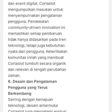
dan event digital, Corlaslot
mengumpulkan masukan untuk
menyempurnakan pengalaman
pengguna. Pendekatan
community-driven innovation
ini
memastikan setiap pembaruan
tidak hanya didasarkan pada tren
teknologi, tetapi juga kebutuhan
nyata dari pengguna. Keterlibatan
komunitas inilah yang membuat
Corlaslot tumbuh secara organik
dan relevan di tengah perubahan
zaman.
6. Desain dan Pengalaman
Pengguna yang Terus
Berkembang
Seiring dengan kemajuan
teknologi, desain antarmuka
Corlaslot juga mengalami evolusi