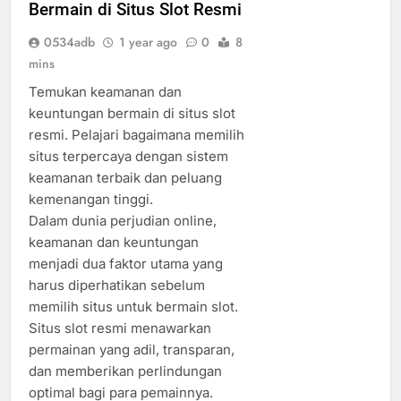
Bermain di Situs Slot Resmi
0534adb
1 year ago
0
8
mins
Temukan keamanan dan
keuntungan bermain di situs slot
resmi. Pelajari bagaimana memilih
situs terpercaya dengan sistem
keamanan terbaik dan peluang
kemenangan tinggi.
Dalam dunia perjudian online,
keamanan dan keuntungan
menjadi dua faktor utama yang
harus diperhatikan sebelum
memilih situs untuk bermain slot.
Situs slot resmi menawarkan
permainan yang adil, transparan,
dan memberikan perlindungan
optimal bagi para pemainnya.