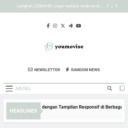
Skip
Cara Mengatasi Login KAYA787 yang Keluar
to
Secara Otomatis
content
Cara Mengatasi CAPTCHA yang Tidak Muncul
pada Halaman KAYA787 Login
EDWINSLOT Login dengan Tampilan Responsif di
Berbagai Perangkat
Langkah LEBAH4D Login melalui Android dan
iPhone secara Praktis dan Aman
Cara Mengatasi Login KAYA787 yang Keluar
Secara Otomatis
You Movise
Temukan Film Terbaru Dan Berbagai Konten
Cara Mengatasi CAPTCHA yang Tidak Muncul
NEWSLETTER
RANDOM NEWS
pada Halaman KAYA787 Login
Hiburan Di You Movise. Tempatnya Untuk
Hiburan Berkualitas.
MENU
WINSLOT Login dengan Tampilan Responsif di Berbagai Pera
HEADLINES
Weeks Ago