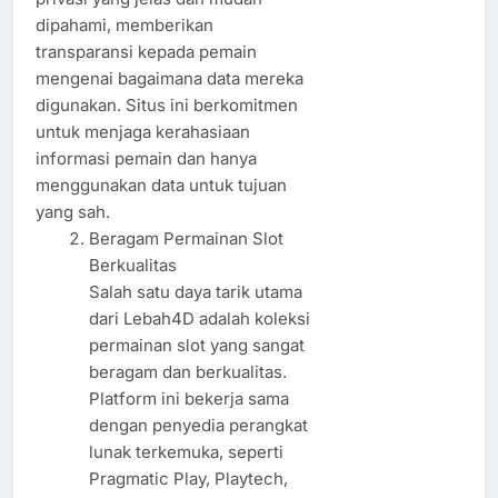
dipahami, memberikan
transparansi kepada pemain
mengenai bagaimana data mereka
digunakan. Situs ini berkomitmen
untuk menjaga kerahasiaan
informasi pemain dan hanya
menggunakan data untuk tujuan
yang sah.
Beragam Permainan Slot
Berkualitas
Salah satu daya tarik utama
dari Lebah4D adalah koleksi
permainan slot yang sangat
beragam dan berkualitas.
Platform ini bekerja sama
dengan penyedia perangkat
lunak terkemuka, seperti
Pragmatic Play, Playtech,