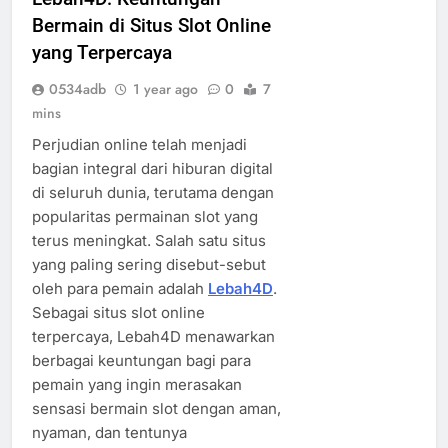
Bermain di Situs Slot Online
yang Terpercaya
0534adb
1 year ago
0
7
mins
Perjudian online telah menjadi
bagian integral dari hiburan digital
di seluruh dunia, terutama dengan
popularitas permainan slot yang
terus meningkat. Salah satu situs
yang paling sering disebut-sebut
oleh para pemain adalah
Lebah4D
.
Sebagai situs slot online
terpercaya, Lebah4D menawarkan
berbagai keuntungan bagi para
pemain yang ingin merasakan
sensasi bermain slot dengan aman,
nyaman, dan tentunya