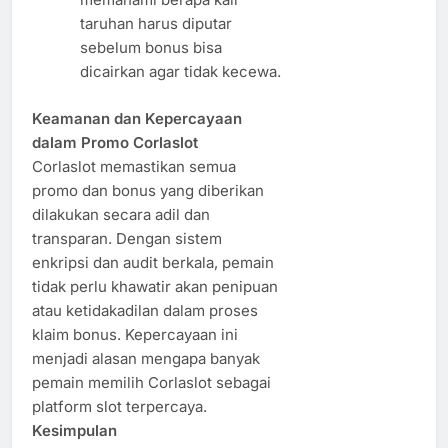
taruhan harus diputar
sebelum bonus bisa
dicairkan agar tidak kecewa.
Keamanan dan Kepercayaan
dalam Promo Corlaslot
Corlaslot memastikan semua
promo dan bonus yang diberikan
dilakukan secara adil dan
transparan. Dengan sistem
enkripsi dan audit berkala, pemain
tidak perlu khawatir akan penipuan
atau ketidakadilan dalam proses
klaim bonus. Kepercayaan ini
menjadi alasan mengapa banyak
pemain memilih Corlaslot sebagai
platform slot terpercaya.
Kesimpulan