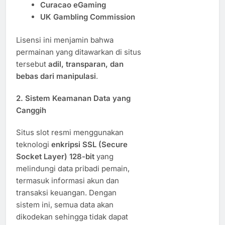
Curacao eGaming
UK Gambling Commission
Lisensi ini menjamin bahwa
permainan yang ditawarkan di situs
tersebut
adil, transparan, dan
bebas dari manipulasi
.
2. Sistem Keamanan Data yang
Canggih
Situs slot resmi menggunakan
teknologi
enkripsi SSL (Secure
Socket Layer) 128-bit
yang
melindungi data pribadi pemain,
termasuk informasi akun dan
transaksi keuangan. Dengan
sistem ini, semua data akan
dikodekan sehingga tidak dapat