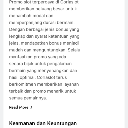
Promo slot terpercaya di Corlaslot
memberikan peluang besar untuk
menambah modal dan
memperpanjang durasi bermain.
Dengan berbagai jenis bonus yang
lengkap dan syarat ketentuan yang
jelas, mendapatkan bonus menjadi
mudah dan menguntungkan. Selalu
manfaatkan promo yang ada
secara bijak untuk pengalaman
bermain yang menyenangkan dan
hasil optimal. Corlaslot terus
berkomitmen memberikan layanan
terbaik dan promo menarik untuk
semua pemainnya.
Read More
Keamanan dan Keuntungan