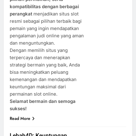
kompatibilitas dengan berbagai
perangkat
menjadikan situs slot
resmi sebagai pilihan terbaik bagi
pemain yang ingin mendapatkan
pengalaman judi online yang aman
dan menguntungkan.
Dengan memilih situs yang
terpercaya dan menerapkan
strategi bermain yang baik, Anda
bisa meningkatkan peluang
kemenangan dan mendapatkan
keuntungan maksimal dari
permainan slot online.
Selamat bermain dan semoga
sukses!
Read More
Lebah4D: Keuntungan