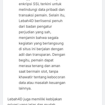
enkripsi SSL terkini untuk
melindungi data pribadi dan
transaksi pemain. Selain itu,
Lebah4D berlisensi penuh
dari badan pengatur
perjudian yang sah,
menjamin bahwa segala
kegiatan yang berlangsung
di situs ini berjalan dengan
adil dan transparan. Dengan
begitu, pemain dapat
merasa tenang dan aman
saat bermain slot, tanpa
khawatir tentang kebocoran
data atau masalah keuangan
lainnya.
Lebah4D juga memiliki kebijakan
privasi yang jelas dan mudah