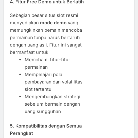
4. Fitur Free Demo untuk Berlatih
Sebagian besar situs slot resmi
menyediakan
mode demo
yang
memungkinkan pemain mencoba
permainan tanpa harus bertaruh
dengan uang asli. Fitur ini sangat
bermanfaat untuk:
Memahami fitur-fitur
permainan
Mempelajari pola
pembayaran dan volatilitas
slot tertentu
Mengembangkan strategi
sebelum bermain dengan
uang sungguhan
5. Kompatibilitas dengan Semua
Perangkat