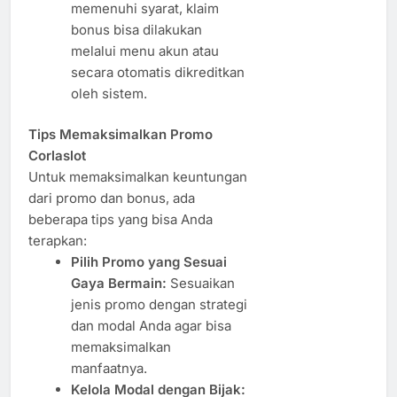
memenuhi syarat, klaim
bonus bisa dilakukan
melalui menu akun atau
secara otomatis dikreditkan
oleh sistem.
Tips Memaksimalkan Promo
Corlaslot
Untuk memaksimalkan keuntungan
dari promo dan bonus, ada
beberapa tips yang bisa Anda
terapkan:
Pilih Promo yang Sesuai
Gaya Bermain:
Sesuaikan
jenis promo dengan strategi
dan modal Anda agar bisa
memaksimalkan
manfaatnya.
Kelola Modal dengan Bijak: