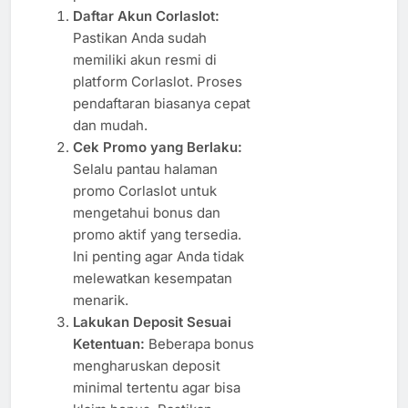
Daftar Akun Corlaslot:
Pastikan Anda sudah
memiliki akun resmi di
platform Corlaslot. Proses
pendaftaran biasanya cepat
dan mudah.
Cek Promo yang Berlaku:
Selalu pantau halaman
promo Corlaslot untuk
mengetahui bonus dan
promo aktif yang tersedia.
Ini penting agar Anda tidak
melewatkan kesempatan
menarik.
Lakukan Deposit Sesuai
Ketentuan:
Beberapa bonus
mengharuskan deposit
minimal tertentu agar bisa