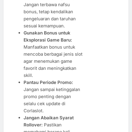
Jangan terbawa nafsu
bonus, tetap kendalikan
pengeluaran dan taruhan
sesuai kemampuan.
Gunakan Bonus untuk
Eksplorasi Game Baru:
Manfaatkan bonus untuk
mencoba berbagai jenis slot
agar menemukan game
favorit dan meningkatkan
skill.
Pantau Periode Promo:
Jangan sampai ketinggalan
promo penting dengan
selalu cek update di
Corlaslot.
Jangan Abaikan Syarat
Rollover:
Pastikan
memahami berapa kali