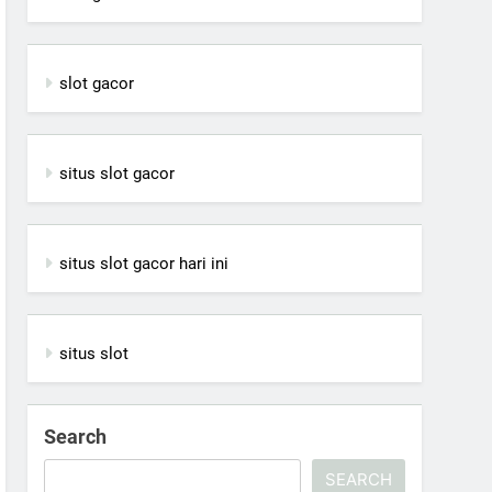
slot gacor
situs slot gacor
situs slot gacor hari ini
situs slot
Search
SEARCH