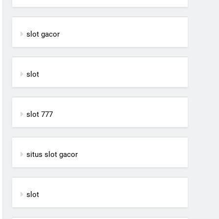
slot gacor
slot
slot 777
situs slot gacor
slot