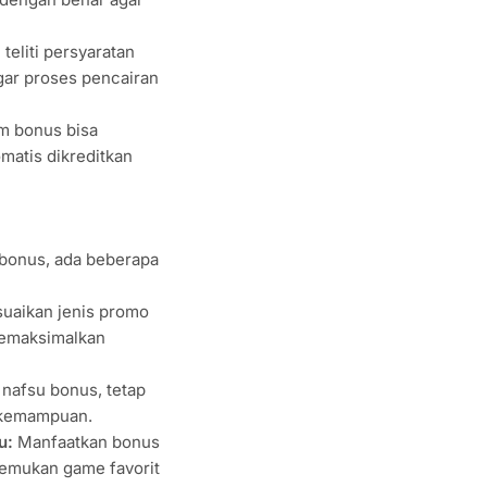
eliti persyaratan
agar proses pencairan
m bonus bisa
matis dikreditkan
bonus, ada beberapa
uaikan jenis promo
memaksimalkan
nafsu bonus, tetap
 kemampuan.
u:
Manfaatkan bonus
nemukan game favorit