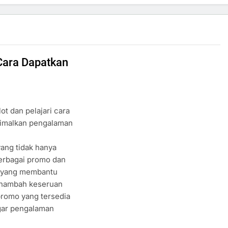
 Cara Dapatkan
ot dan pelajari cara
imalkan pengalaman
yang tidak hanya
berbagai promo dan
a yang membantu
enambah keseruan
promo yang tersedia
gar pengalaman