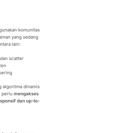
igunakan komunitas
mainan yang sedang
tara lain:
 dan scatter
ten
sering
ng algoritma dinamis
n perlu
mengakses
sponsif dan up-to-