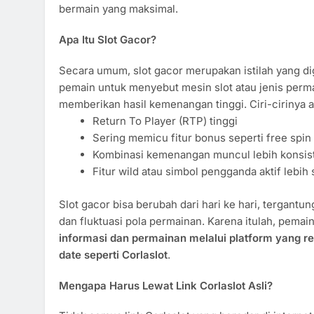
bermain yang maksimal.
Apa Itu Slot Gacor?
Secara umum, slot gacor merupakan istilah yang d
pemain untuk menyebut mesin slot atau jenis per
memberikan hasil kemenangan tinggi. Ciri-cirinya an
Return To Player (RTP) tinggi
Sering memicu fitur bonus seperti free spin
Kombinasi kemenangan muncul lebih konsis
Fitur wild atau simbol pengganda aktif lebih 
Slot gacor bisa berubah dari hari ke hari, tergantu
dan fluktuasi pola permainan. Karena itulah, pemai
informasi dan permainan melalui platform yang re
date seperti Corlaslot
.
Mengapa Harus Lewat Link Corlaslot Asli?