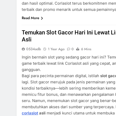
dan hasil optimal. Corlaslot terus berkomitmen me
terbaik dan promo menarik untuk semua pemainnya
Read More
Temukan Slot Gacor Hari Ini Lewat Li
Asli
0534adb
1 Year Ago
0
6 Mins
Ingin bermain slot yang sedang gacor hari ini? T
game terbaik lewat link Corlaslot asli yang cepat, 
gangguan.
Bagi para pecinta permainan digital, istilah
slot gac
lagi. Slot gacor merujuk pada jenis permainan yan
kondisi terbaiknya—lebih sering memberikan keme
memicu fitur bonus, dan menawarkan pengalaman 
seru. Namun, menemukan slot gacor yang benar-bena
membutuhkan akses dari sumber yang terpercaya.
corlaslot
asli
menjadi kunci utama untuk membuka 