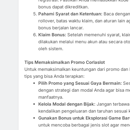
bonus dapat dikreditkan.
Pahami Syarat dan Ketentuan:
Baca dengan t
rollover, batas waktu klaim, dan aturan lain 
bonus berjalan lancar.
Klaim Bonus:
Setelah memenuhi syarat, klai
dilakukan melalui menu akun atau secara oto
oleh sistem.
Tips Memaksimalkan Promo Corlaslot
Untuk memaksimalkan keuntungan dari promo dan 
tips yang bisa Anda terapkan:
Pilih Promo yang Sesuai Gaya Bermain:
Ses
dengan strategi dan modal Anda agar bisa 
manfaatnya.
Kelola Modal dengan Bijak:
Jangan terbawa 
kendalikan pengeluaran dan taruhan sesuai
Gunakan Bonus untuk Eksplorasi Game Bar
untuk mencoba berbagai jenis slot agar me