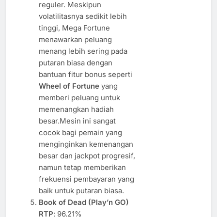
reguler. Meskipun
volatilitasnya sedikit lebih
tinggi, Mega Fortune
menawarkan peluang
menang lebih sering pada
putaran biasa dengan
bantuan fitur bonus seperti
Wheel of Fortune
yang
memberi peluang untuk
memenangkan hadiah
besar.Mesin ini sangat
cocok bagi pemain yang
menginginkan kemenangan
besar dan jackpot progresif,
namun tetap memberikan
frekuensi pembayaran yang
baik untuk putaran biasa.
Book of Dead (Play’n GO)
RTP
: 96.21%