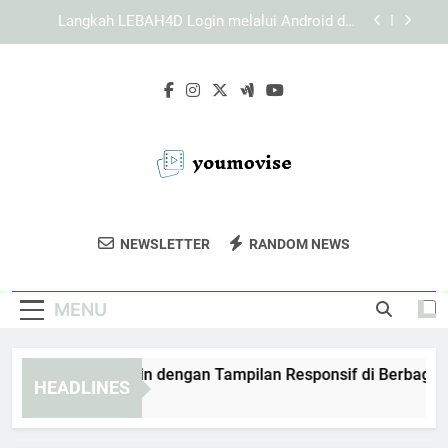
iPhone secara Praktis dan Aman
Skip
Cara Mengatasi Login KAYA787 yang Keluar
to
Secara Otomatis
content
Cara Mengatasi CAPTCHA yang Tidak Muncul
pada Halaman KAYA787 Login
EDWINSLOT Login dengan Tampilan Responsif di
Berbagai Perangkat
Langkah LEBAH4D Login melalui Android dan
iPhone secara Praktis dan Aman
Cara Mengatasi Login KAYA787 yang Keluar
You Movise
Secara Otomatis
Temukan Film Terbaru Dan Berbagai Konten
NEWSLETTER
RANDOM NEWS
Cara Mengatasi CAPTCHA yang Tidak Muncul
Hiburan Di You Movise. Tempatnya Untuk
pada Halaman KAYA787 Login
Hiburan Berkualitas.
MENU
EDWINSLOT Login dengan Tampilan Responsif di Berbagai Pe
HEADLINES
2 Weeks Ago