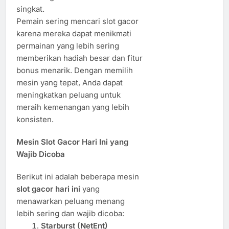
singkat.
Pemain sering mencari slot gacor
karena mereka dapat menikmati
permainan yang lebih sering
memberikan hadiah besar dan fitur
bonus menarik. Dengan memilih
mesin yang tepat, Anda dapat
meningkatkan peluang untuk
meraih kemenangan yang lebih
konsisten.
Mesin Slot Gacor Hari Ini yang
Wajib Dicoba
Berikut ini adalah beberapa mesin
slot gacor hari ini
yang
menawarkan peluang menang
lebih sering dan wajib dicoba:
Starburst (NetEnt)