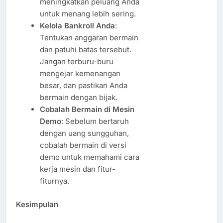
meningkatkan peluang Anda
untuk menang lebih sering.
Kelola Bankroll Anda
:
Tentukan anggaran bermain
dan patuhi batas tersebut.
Jangan terburu-buru
mengejar kemenangan
besar, dan pastikan Anda
bermain dengan bijak.
Cobalah Bermain di Mesin
Demo
: Sebelum bertaruh
dengan uang sungguhan,
cobalah bermain di versi
demo untuk memahami cara
kerja mesin dan fitur-
fiturnya.
Kesimpulan