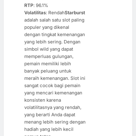
RTP
: 96.1%
Volatilitas
: Rendah
Starburst
adalah salah satu slot paling
populer yang dikenal
dengan tingkat kemenangan
yang lebih sering. Dengan
simbol wild yang dapat
memperluas gulungan,
pemain memiliki lebih
banyak peluang untuk
meraih kemenangan. Slot ini
sangat cocok bagi pemain
yang mencari kemenangan
konsisten karena
volatilitasnya yang rendah,
yang berarti Anda dapat
menang lebih sering dengan
hadiah yang lebih kecil