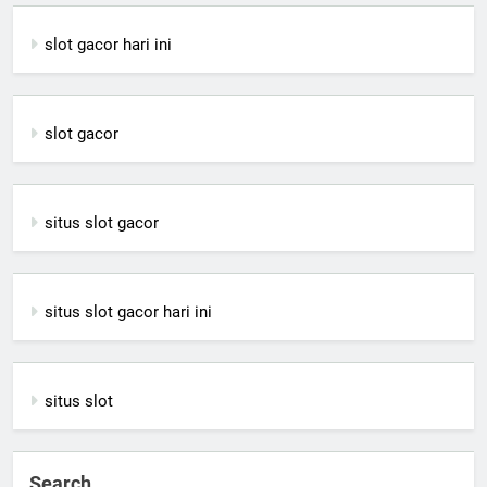
slot gacor hari ini
slot gacor
situs slot gacor
situs slot gacor hari ini
situs slot
Search