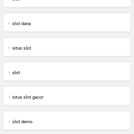
slot dana
situs slot
slot
situs slot gacor
slot demo