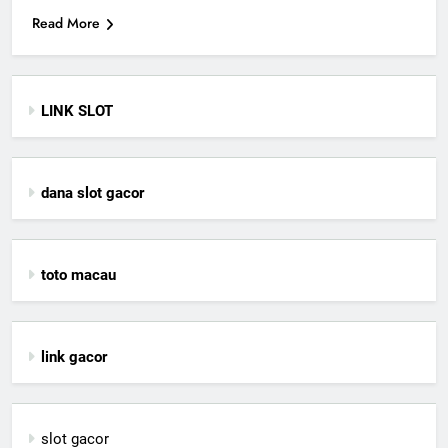
Read More
LINK SLOT
dana slot gacor
toto macau
link gacor
slot gacor