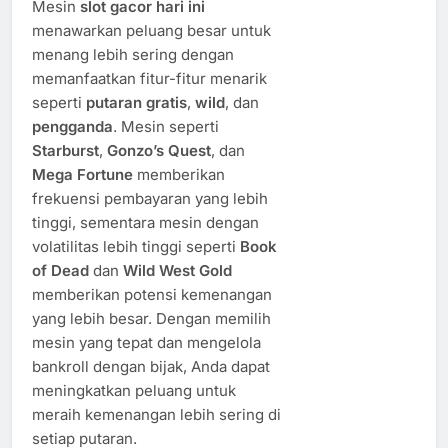
Mesin
slot gacor hari ini
menawarkan peluang besar untuk
menang lebih sering dengan
memanfaatkan fitur-fitur menarik
seperti
putaran gratis
,
wild
, dan
pengganda
. Mesin seperti
Starburst
,
Gonzo’s Quest
, dan
Mega Fortune
memberikan
frekuensi pembayaran yang lebih
tinggi, sementara mesin dengan
volatilitas lebih tinggi seperti
Book
of Dead
dan
Wild West Gold
memberikan potensi kemenangan
yang lebih besar. Dengan memilih
mesin yang tepat dan mengelola
bankroll dengan bijak, Anda dapat
meningkatkan peluang untuk
meraih kemenangan lebih sering di
setiap putaran.