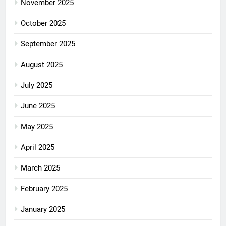
November 2025
October 2025
September 2025
August 2025
July 2025
June 2025
May 2025
April 2025
March 2025
February 2025
January 2025