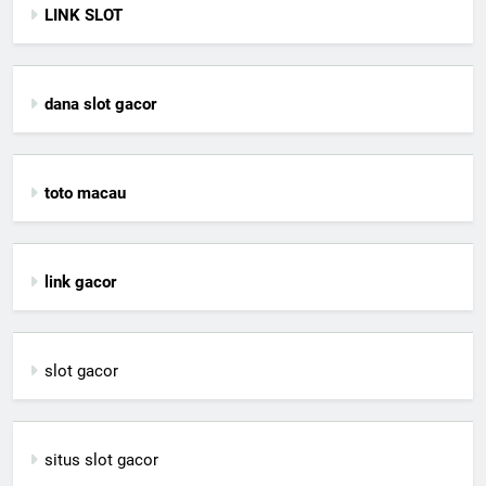
LINK SLOT
dana slot gacor
toto macau
link gacor
slot gacor
situs slot gacor