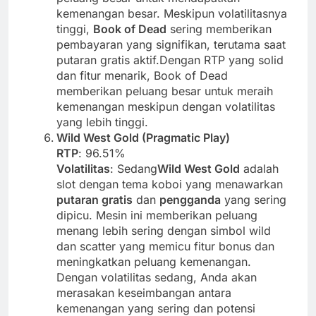
kemenangan besar. Meskipun volatilitasnya
tinggi,
Book of Dead
sering memberikan
pembayaran yang signifikan, terutama saat
putaran gratis aktif.Dengan RTP yang solid
dan fitur menarik, Book of Dead
memberikan peluang besar untuk meraih
kemenangan meskipun dengan volatilitas
yang lebih tinggi.
Wild West Gold (Pragmatic Play)
RTP
: 96.51%
Volatilitas
: Sedang
Wild West Gold
adalah
slot dengan tema koboi yang menawarkan
putaran gratis
dan
pengganda
yang sering
dipicu. Mesin ini memberikan peluang
menang lebih sering dengan simbol wild
dan scatter yang memicu fitur bonus dan
meningkatkan peluang kemenangan.
Dengan volatilitas sedang, Anda akan
merasakan keseimbangan antara
kemenangan yang sering dan potensi