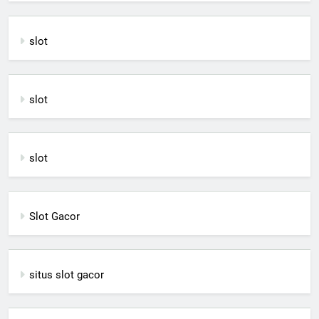
slot
slot
slot
Slot Gacor
situs slot gacor