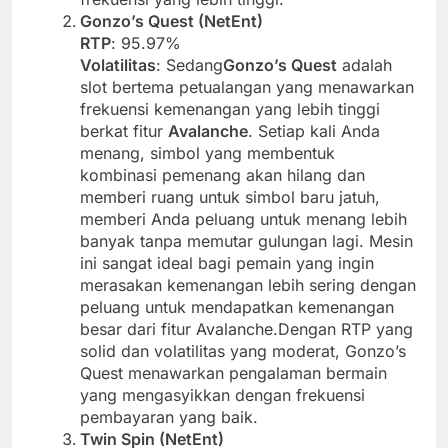
Gonzo’s Quest (NetEnt)
RTP
: 95.97%
Volatilitas
: Sedang
Gonzo’s Quest
adalah
slot bertema petualangan yang menawarkan
frekuensi kemenangan yang lebih tinggi
berkat fitur
Avalanche
. Setiap kali Anda
menang, simbol yang membentuk
kombinasi pemenang akan hilang dan
memberi ruang untuk simbol baru jatuh,
memberi Anda peluang untuk menang lebih
banyak tanpa memutar gulungan lagi. Mesin
ini sangat ideal bagi pemain yang ingin
merasakan kemenangan lebih sering dengan
peluang untuk mendapatkan kemenangan
besar dari fitur Avalanche.Dengan RTP yang
solid dan volatilitas yang moderat, Gonzo’s
Quest menawarkan pengalaman bermain
yang mengasyikkan dengan frekuensi
pembayaran yang baik.
Twin Spin (NetEnt)