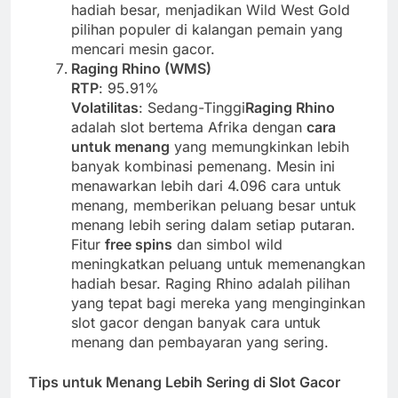
hadiah besar, menjadikan Wild West Gold
pilihan populer di kalangan pemain yang
mencari mesin gacor.
Raging Rhino (WMS)
RTP
: 95.91%
Volatilitas
: Sedang-Tinggi
Raging Rhino
adalah slot bertema Afrika dengan
cara
untuk menang
yang memungkinkan lebih
banyak kombinasi pemenang. Mesin ini
menawarkan lebih dari 4.096 cara untuk
menang, memberikan peluang besar untuk
menang lebih sering dalam setiap putaran.
Fitur
free spins
dan simbol wild
meningkatkan peluang untuk memenangkan
hadiah besar. Raging Rhino adalah pilihan
yang tepat bagi mereka yang menginginkan
slot gacor dengan banyak cara untuk
menang dan pembayaran yang sering.
Tips untuk Menang Lebih Sering di Slot Gacor