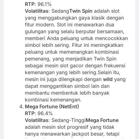
RTP
: 96.1%
Volatilitas
: Sedang
Twin Spin
adalah slot
yang menggabungkan gaya klasik dengan
fitur modern. Slot ini menawarkan dua
gulungan yang selalu berputar bersamaan,
memberi Anda peluang untuk mencocokkan
simbol lebih sering. Fitur ini meningkatkan
peluang untuk memenangkan kombinasi
pemenang, yang menjadikan Twin Spin
sebagai mesin slot gacor dengan frekuensi
kemenangan yang lebih sering.Selain itu,
mesin ini juga dilengkapi dengan
wild
yang
dapat menggantikan simbol lain dan
membantu membentuk lebih banyak
kombinasi kemenangan.
Mega Fortune (NetEnt)
RTP
: 96.4%
Volatilitas
: Sedang-Tinggi
Mega Fortune
adalah mesin slot progresif yang tidak
hanya menawarkan jackpot besar, tetapi