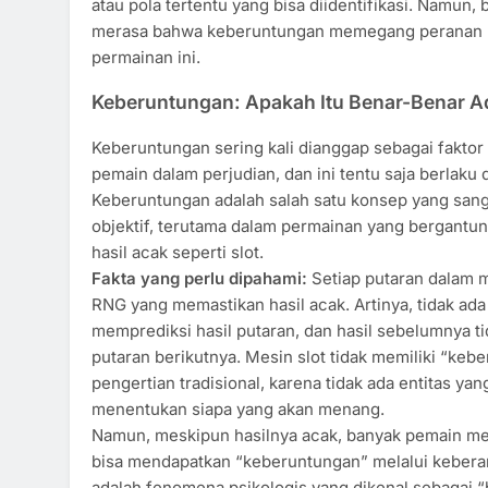
atau pola tertentu yang bisa diidentifikasi. Namun
merasa bahwa keberuntungan memegang peranan 
permainan ini.
Keberuntungan: Apakah Itu Benar-Benar A
Keberuntungan sering kali dianggap sebagai fakt
pemain dalam perjudian, dan ini tentu saja berlaku 
Keberuntungan adalah salah satu konsep yang sanga
objektif, terutama dalam permainan yang bergantu
hasil acak seperti slot.
Fakta yang perlu dipahami:
Setiap putaran dalam me
RNG yang memastikan hasil acak. Artinya, tidak ada
memprediksi hasil putaran, dan hasil sebelumnya 
putaran berikutnya. Mesin slot tidak memiliki “ke
pengertian tradisional, karena tidak ada entitas y
menentukan siapa yang akan menang.
Namun, meskipun hasilnya acak, banyak pemain m
bisa mendapatkan “keberuntungan” melalui keberania
adalah fenomena psikologis yang dikenal sebagai “