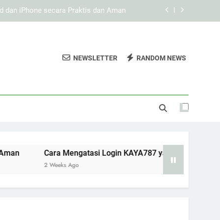
d dan iPhone secara Praktis dan Aman
 KAYA787 yang Keluar Secara Otomatis
 Muncul pada Halaman KAYA787 Login
NEWSLETTER
RANDOM NEWS
lan Responsif di Berbagai Perangkat
atnya Untuk Hiburan Berkualitas.
d dan iPhone secara Praktis dan Aman
 KAYA787 yang Keluar Secara Otomatis
 Muncul pada Halaman KAYA787 Login
Cara Mengatasi Login KAYA787 yang Keluar Secara Otomatis
2 Weeks Ago