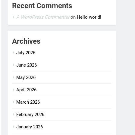
Recent Comments
A WordPress Commenter
on
Hello world!
Archives
July 2026
June 2026
May 2026
April 2026
March 2026
February 2026
January 2026