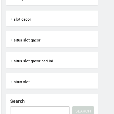
slot gacor
situs slot gacor
situs slot gacor hari ini
situs slot
Search
SEARCH