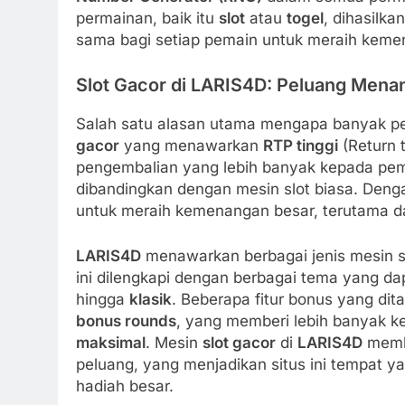
permainan, baik itu
slot
atau
togel
, dihasilk
sama bagi setiap pemain untuk meraih keme
Slot Gacor di LARIS4D: Peluang Mena
Salah satu alasan utama mengapa banyak p
gacor
yang menawarkan
RTP tinggi
(Return 
pengembalian yang lebih banyak kepada pema
dibandingkan dengan mesin slot biasa. Den
untuk meraih kemenangan besar, terutama da
LARIS4D
menawarkan berbagai jenis mesin sl
ini dilengkapi dengan berbagai tema yang da
hingga
klasik
. Beberapa fitur bonus yang di
bonus rounds
, yang memberi lebih banyak 
maksimal
. Mesin
slot gacor
di
LARIS4D
membe
peluang, yang menjadikan situs ini tempat ya
hadiah besar.