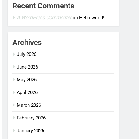
Recent Comments
A WordPress Commenter
on
Hello world!
Archives
July 2026
June 2026
May 2026
April 2026
March 2026
February 2026
January 2026