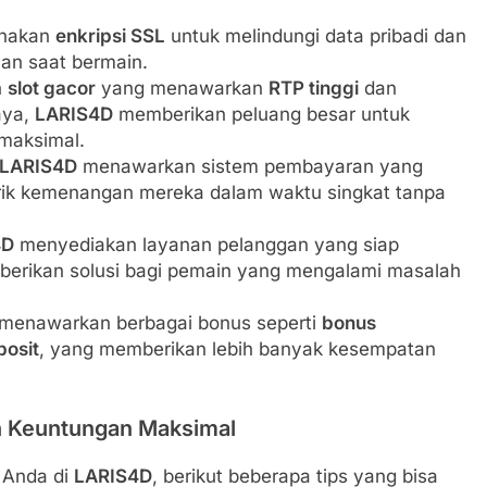
nakan
enkripsi SSL
untuk melindungi data pribadi dan
an saat bermain.
n
slot gacor
yang menawarkan
RTP tinggi
dan
aya,
LARIS4D
memberikan peluang besar untuk
maksimal.
LARIS4D
menawarkan sistem pembayaran yang
rik kemenangan mereka dalam waktu singkat tanpa
4D
menyediakan layanan pelanggan yang siap
berikan solusi bagi pemain yang mengalami masalah
menawarkan berbagai bonus seperti
bonus
posit
, yang memberikan lebih banyak kesempatan
h Keuntungan Maksimal
 Anda di
LARIS4D
, berikut beberapa tips yang bisa