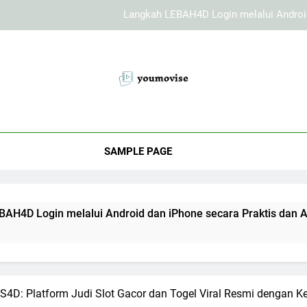
Langkah LEBAH4D Login melalui Androi
Cara Mengatasi Login
Cara Mengatasi CAPTCHA yang Tidak
EDWINSLOT Login dengan Tampi
 Movise
ilm Terbaru Dan Berbagai Konten Hiburan Di You Movise. Temp
Langkah LEBAH4D Login melalui Androi
SAMPLE PAGE
Cara Mengatasi Login
Cara Mengatasi CAPTCHA yang Tidak
melalui Android dan iPhone secara Praktis dan Aman
S4D: Platform Judi Slot Gacor dan Togel Viral Resmi dengan 