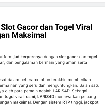
Slot Gacor dan Togel Viral
gan Maksimal
platform
judi terpercaya
dengan
slot gacor
dan
togel
ar
, dan pengalaman bermain yang aman serta
pesat dalam beberapa tahun terakhir, memberikan
ermainan yang seru dan menguntungkan. Salah satu
caya oleh para pemain adalah
LARIS4D
. Sebagai
an
togel viral resmi
,
LARIS4D
menawarkan peluang
ungan maksimal
. Dengan sistem
RTP tinggi
,
jackpot