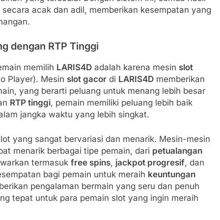
an secara acak dan adil, memberikan kesempatan yang
nangan.
ng dengan RTP Tinggi
emain memilih
LARIS4D
adalah karena mesin
slot
to Player). Mesin
slot gacor
di
LARIS4D
memberikan
in, yang berarti peluang untuk menang lebih besar
gan
RTP tinggi
, pemain memiliki peluang lebih baik
lam jangka waktu yang lebih singkat.
ot yang sangat bervariasi dan menarik. Mesin-mesin
pat menarik berbagai tipe pemain, dari
petualangan
tawarkan termasuk
free spins
,
jackpot progresif
, dan
kesempatan bagi pemain untuk meraih
keuntungan
rikan pengalaman bermain yang seru dan penuh
ng tepat untuk para pemain slot yang ingin meraih