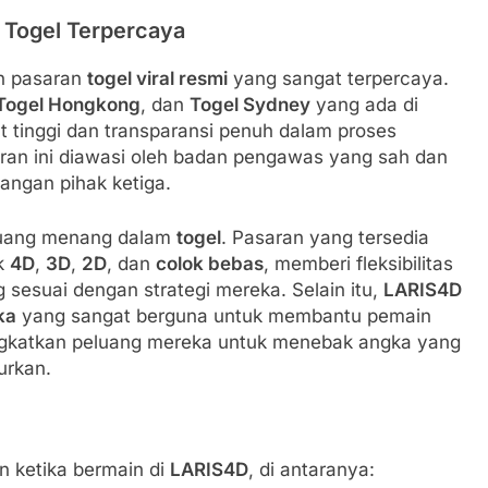
n Togel Terpercaya
n pasaran
togel viral resmi
yang sangat terpercaya.
Togel Hongkong
, dan
Togel Sydney
yang ada di
t tinggi dan transparansi penuh dalam proses
ran ini diawasi oleh badan pengawas yang sah dan
angan pihak ketiga.
luang menang dalam
togel
. Pasaran yang tersedia
uk
4D
,
3D
,
2D
, dan
colok bebas
, memberi fleksibilitas
 sesuai dengan strategi mereka. Selain itu,
LARIS4D
ka
yang sangat berguna untuk membantu pemain
ngkatkan peluang mereka untuk menebak angka yang
urkan.
 ketika bermain di
LARIS4D
, di antaranya: