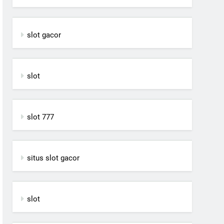
slot gacor
slot
slot 777
situs slot gacor
slot