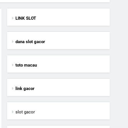
LINK SLOT
dana slot gacor
toto macau
link gacor
slot gacor