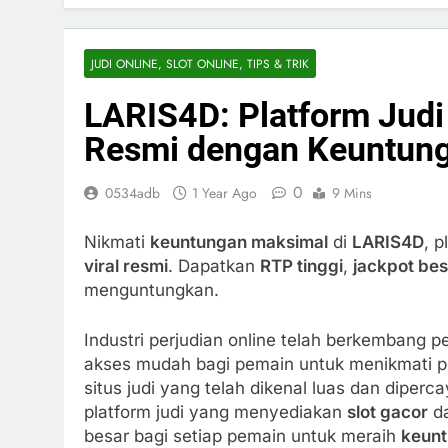
JUDI ONLINE, SLOT ONLINE, TIPS & TRIK
LARIS4D: Platform Judi 
Resmi dengan Keuntun
0
0534adb
1 Year Ago
9 Mins
Nikmati
keuntungan maksimal
di
LARIS4D
, 
viral resmi
. Dapatkan
RTP tinggi
,
jackpot bes
menguntungkan.
Industri perjudian online telah berkembang 
akses mudah bagi pemain untuk menikmati p
situs judi yang telah dikenal luas dan diper
platform judi yang menyediakan
slot gacor
d
besar bagi setiap pemain untuk meraih
keunt