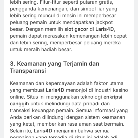
lebih sering. Fitur-fitur seperti putaran gratis,
pengganda kemenangan, dan simbol liar yang
lebih sering muncul di mesin ini memperbesar
peluang pemain untuk mendapatkan jackpot
besar. Dengan memilih
slot gacor
di
Laris4D
,
pemain dapat merasakan kemenangan lebih cepat
dan lebih sering, memperbesar peluang mereka
untuk meraih hadiah besar.
3.
Keamanan yang Terjamin dan
Transparansi
Keamanan dan kepercayaan adalah faktor utama
yang membuat
Laris4D
menonjol di industri kasino
online. Situs ini menggunakan teknologi
enkripsi
canggih
untuk melindungi data pribadi dan
transaksi keuangan pemain. Semua informasi yang
Anda berikan dilindungi dengan sistem keamanan
yang ketat, memberikan rasa aman saat bermain.
Selain itu,
Laris4D
menjamin bahwa semua
permainan yang tersedia di situs ini adalah adil