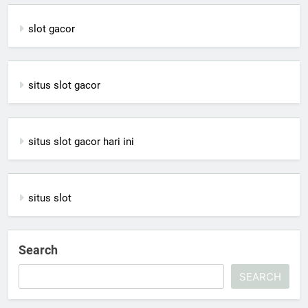
slot gacor
situs slot gacor
situs slot gacor hari ini
situs slot
Search
SEARCH