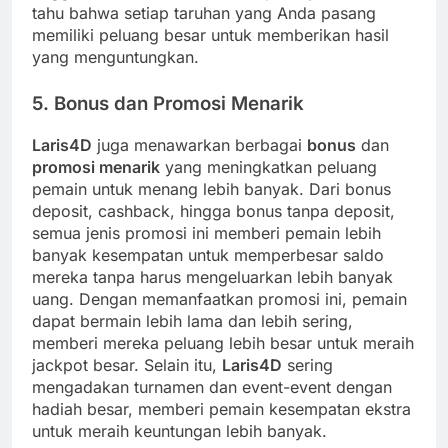
tahu bahwa setiap taruhan yang Anda pasang
memiliki peluang besar untuk memberikan hasil
yang menguntungkan.
5.
Bonus dan Promosi Menarik
Laris4D
juga menawarkan berbagai
bonus
dan
promosi menarik
yang meningkatkan peluang
pemain untuk menang lebih banyak. Dari bonus
deposit, cashback, hingga bonus tanpa deposit,
semua jenis promosi ini memberi pemain lebih
banyak kesempatan untuk memperbesar saldo
mereka tanpa harus mengeluarkan lebih banyak
uang. Dengan memanfaatkan promosi ini, pemain
dapat bermain lebih lama dan lebih sering,
memberi mereka peluang lebih besar untuk meraih
jackpot besar. Selain itu,
Laris4D
sering
mengadakan turnamen dan event-event dengan
hadiah besar, memberi pemain kesempatan ekstra
untuk meraih keuntungan lebih banyak.