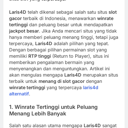
Laris4D
telah dikenal sebagai salah satu situs
slot
gacor
terbaik di Indonesia, menawarkan
winrate
tertinggi
dan peluang besar untuk mendapatkan
jackpot besar
. Jika Anda mencari situs yang tidak
hanya memberi peluang menang tinggi, tetapi juga
terpercaya,
Laris4D
adalah pilihan yang tepat.
Dengan berbagai pilihan permainan slot yang
memiliki
RTP tinggi
(Return to Player), situs ini
memberikan pengalaman bermain yang
menyenangkan dan menguntungkan. Artikel ini
akan mengulas mengapa
Laris4D
merupakan situs
terbaik untuk
menang di slot gacor
dengan
winrate tertinggi
yang terpercaya
laris4d
alternatif
.
1.
Winrate Tertinggi untuk Peluang
Menang Lebih Banyak
Salah satu alasan utama mengapa
Laris4D
sangat