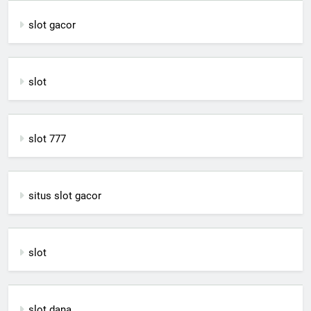
slot gacor
slot
slot 777
situs slot gacor
slot
slot dana