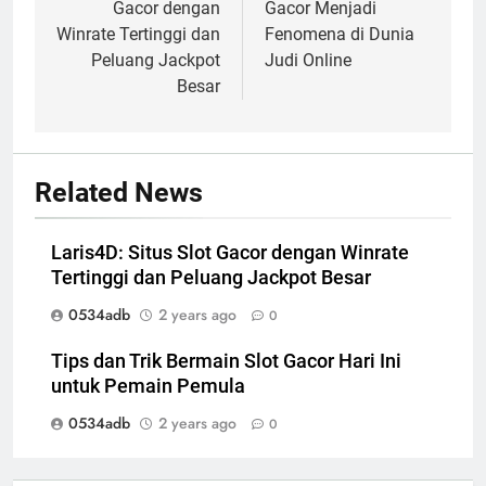
Gacor dengan
Gacor Menjadi
Winrate Tertinggi dan
Fenomena di Dunia
Peluang Jackpot
Judi Online
Besar
Related News
Laris4D: Situs Slot Gacor dengan Winrate
Tertinggi dan Peluang Jackpot Besar
0534adb
2 years ago
0
Tips dan Trik Bermain Slot Gacor Hari Ini
untuk Pemain Pemula
0534adb
2 years ago
0