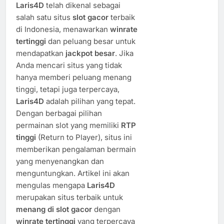
Laris4D
telah dikenal sebagai
salah satu situs
slot gacor
terbaik
di Indonesia, menawarkan
winrate
tertinggi
dan peluang besar untuk
mendapatkan
jackpot besar
. Jika
Anda mencari situs yang tidak
hanya memberi peluang menang
tinggi, tetapi juga terpercaya,
Laris4D
adalah pilihan yang tepat.
Dengan berbagai pilihan
permainan slot yang memiliki
RTP
tinggi
(Return to Player), situs ini
memberikan pengalaman bermain
yang menyenangkan dan
menguntungkan. Artikel ini akan
mengulas mengapa
Laris4D
merupakan situs terbaik untuk
menang di slot gacor
dengan
winrate tertinggi
yang terpercaya