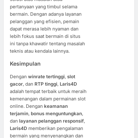
pertanyaan yang timbul selama
bermain. Dengan adanya layanan
pelanggan yang efisien, pemain
dapat merasa lebih nyaman dan
lebih fokus saat bermain di situs
ini tanpa khawatir tentang masalah
teknis atau kendala lainnya.
Kesimpulan
Dengan
winrate tertinggi
,
slot
gacor
, dan
RTP tinggi
,
Laris4D
adalah tempat terbaik untuk meraih
kemenangan dalam permainan slot
online. Dengan
keamanan
terjamin
,
bonus menguntungkan
,
dan
layanan pelanggan responsif
,
Laris4D
memberikan pengalaman
bermain yang menyenangkan dan