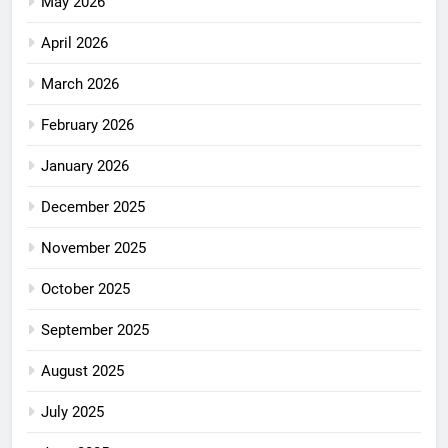
May 2026
April 2026
March 2026
February 2026
January 2026
December 2025
November 2025
October 2025
September 2025
August 2025
July 2025