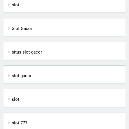
slot
Slot Gacor
situs slot gacor
slot gacor
slot
slot 777