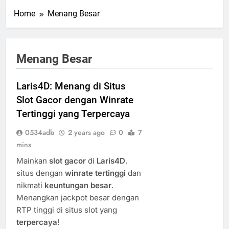
Home
Menang Besar
Menang Besar
Laris4D: Menang di Situs
Slot Gacor dengan Winrate
Tertinggi yang Terpercaya
0534adb
2 years ago
0
7
mins
Mainkan
slot gacor
di
Laris4D
,
situs dengan
winrate tertinggi
dan
nikmati
keuntungan besar
.
Menangkan jackpot besar dengan
RTP tinggi di situs slot yang
terpercaya
!