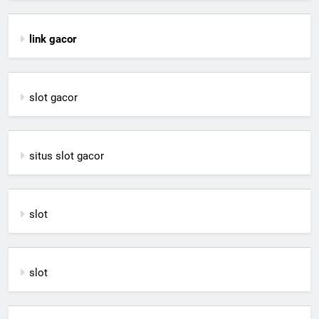
link gacor
slot gacor
situs slot gacor
slot
slot