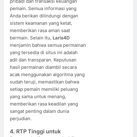
pribadi dan transaksi keuangan
pemain. Semua informasi yang
Anda berikan dilindungi dengan
sistem keamanan yang ketat,
memberikan rasa aman saat
bermain. Selain itu,
Laris4D
menjamin bahwa semua permainan
yang tersedia di situs ini adalah
adil dan transparan. Keputusan
hasil permainan diambil secara
acak menggunakan algoritma yang
sudah teruji, memastikan bahwa
setiap pemain memiliki peluang
yang sama untuk menang,
memberikan rasa keadilan yang
sangat penting dalam dunia
perjudian.
4.
RTP Tinggi untuk