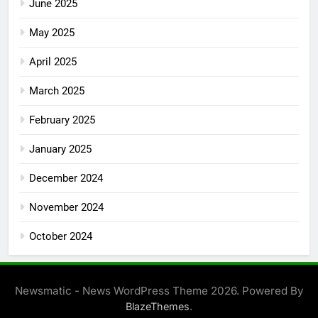
June 2025
May 2025
April 2025
March 2025
February 2025
January 2025
December 2024
November 2024
October 2024
Newsmatic - News WordPress Theme 2026. Powered By
.
BlazeThemes