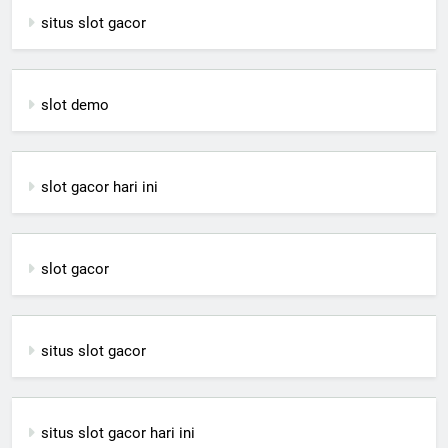
situs slot gacor
slot demo
slot gacor hari ini
slot gacor
situs slot gacor
situs slot gacor hari ini