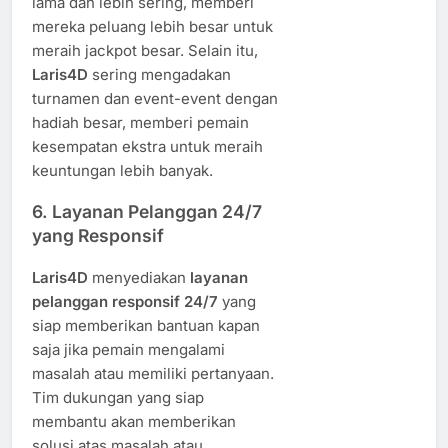
lama dan lebih sering, memberi
mereka peluang lebih besar untuk
meraih jackpot besar. Selain itu,
Laris4D
sering mengadakan
turnamen dan event-event dengan
hadiah besar, memberi pemain
kesempatan ekstra untuk meraih
keuntungan lebih banyak.
6.
Layanan Pelanggan 24/7
yang Responsif
Laris4D
menyediakan
layanan
pelanggan responsif 24/7
yang
siap memberikan bantuan kapan
saja jika pemain mengalami
masalah atau memiliki pertanyaan.
Tim dukungan yang siap
membantu akan memberikan
solusi atas masalah atau