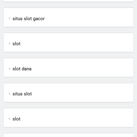
situs slot gacor
slot
slot dana
situs slot
slot