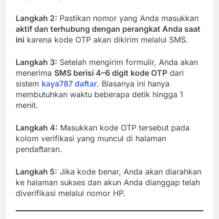
Langkah 2:
Pastikan nomor yang Anda masukkan
aktif dan terhubung dengan perangkat Anda saat
ini
karena kode OTP akan dikirim melalui SMS.
Langkah 3:
Setelah mengirim formulir, Anda akan
menerima
SMS berisi 4–6 digit kode OTP
dari
sistem
kaya787 daftar
. Biasanya ini hanya
membutuhkan waktu beberapa detik hingga 1
menit.
Langkah 4:
Masukkan kode OTP tersebut pada
kolom verifikasi yang muncul di halaman
pendaftaran.
Langkah 5:
Jika kode benar, Anda akan diarahkan
ke halaman sukses dan akun Anda dianggap telah
diverifikasi melalui nomor HP.