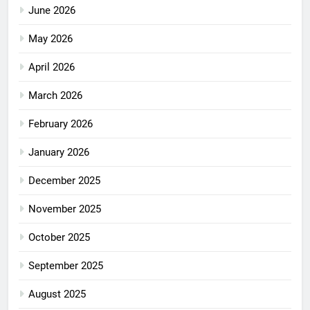
June 2026
May 2026
April 2026
March 2026
February 2026
January 2026
December 2025
November 2025
October 2025
September 2025
August 2025