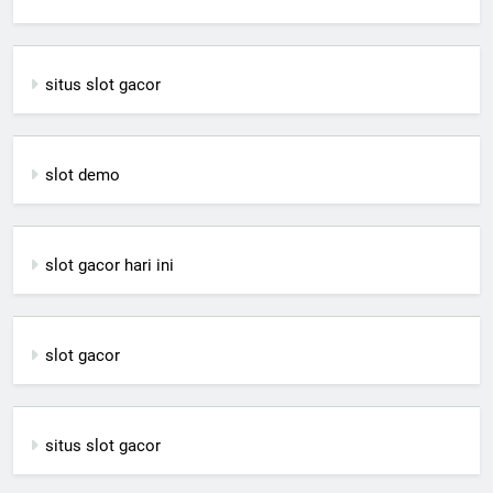
situs slot gacor
slot demo
slot gacor hari ini
slot gacor
situs slot gacor