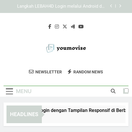
Skip
Langkah LEBAH4D Login melalui Android dan
to
iPhone secara Praktis dan Aman
content
Cara Mengatasi Login KAYA787 yang Keluar
Secara Otomatis
Cara Mengatasi CAPTCHA yang Tidak Muncul
pada Halaman KAYA787 Login
EDWINSLOT Login dengan Tampilan Responsif di
Berbagai Perangkat
Langkah LEBAH4D Login melalui Android dan
iPhone secara Praktis dan Aman
You Movise
Temukan Film Terbaru Dan Berbagai Konten
Cara Mengatasi Login KAYA787 yang Keluar
NEWSLETTER
RANDOM NEWS
Secara Otomatis
Hiburan Di You Movise. Tempatnya Untuk
Hiburan Berkualitas.
Cara Mengatasi CAPTCHA yang Tidak Muncul
pada Halaman KAYA787 Login
MENU
EDWINSLOT Login dengan Tampilan Responsif di Berbagai
HEADLINES
2 Weeks Ago