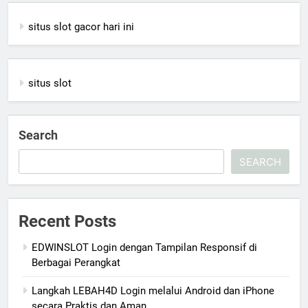
situs slot gacor hari ini
situs slot
Search
SEARCH
Recent Posts
EDWINSLOT Login dengan Tampilan Responsif di
Berbagai Perangkat
Langkah LEBAH4D Login melalui Android dan iPhone
secara Praktis dan Aman