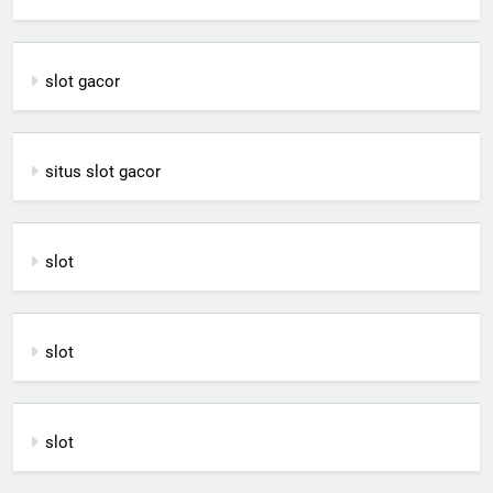
slot gacor
situs slot gacor
slot
slot
slot