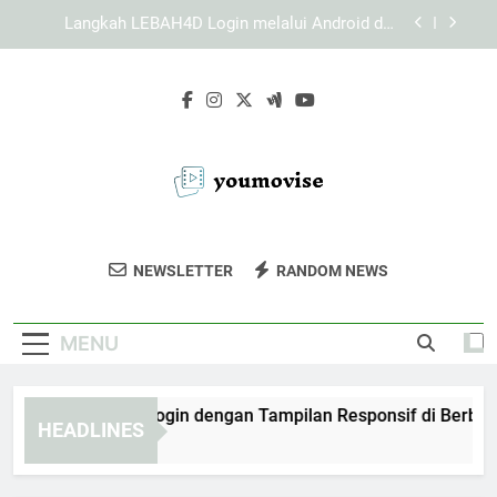
Skip
Langkah LEBAH4D Login melalui Android dan
to
iPhone secara Praktis dan Aman
content
Cara Mengatasi Login KAYA787 yang Keluar
Secara Otomatis
Cara Mengatasi CAPTCHA yang Tidak Muncul
pada Halaman KAYA787 Login
EDWINSLOT Login dengan Tampilan Responsif di
Berbagai Perangkat
Langkah LEBAH4D Login melalui Android dan
iPhone secara Praktis dan Aman
You Movise
Temukan Film Terbaru Dan Berbagai Konten
Cara Mengatasi Login KAYA787 yang Keluar
NEWSLETTER
RANDOM NEWS
Secara Otomatis
Hiburan Di You Movise. Tempatnya Untuk
Hiburan Berkualitas.
Cara Mengatasi CAPTCHA yang Tidak Muncul
pada Halaman KAYA787 Login
MENU
EDWINSLOT Login dengan Tampilan Responsif di Berbagai
HEADLINES
2 Weeks Ago