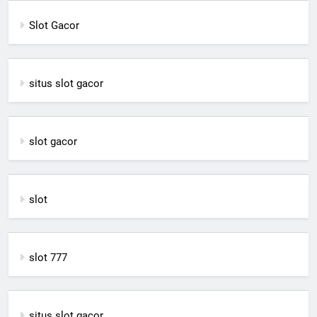
Slot Gacor
situs slot gacor
slot gacor
slot
slot 777
situs slot gacor