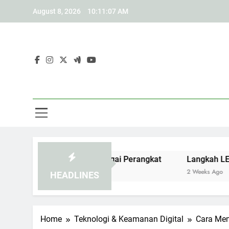
Skip
August 8, 2026
10:11:08 AM
to
content
You
Temukan F
esponsif di Berbagai Perangkat
Langkah LEBAH4D Login
2 Weeks Ago
HEADLINES
Home
Teknologi & Keamanan Digital
Cara Mem