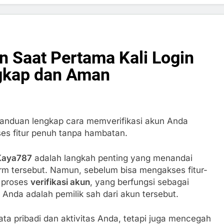
n Saat Pertama Kali Login
gkap dan Aman
panduan lengkap cara memverifikasi akun Anda
s fitur penuh tanpa hambatan.
 Kaya787
adalah langkah penting yang menandai
orm tersebut. Namun, sebelum bisa mengakses fitur-
i proses
verifikasi akun
, yang berfungsi sebagai
nda adalah pemilik sah dari akun tersebut.
data pribadi dan aktivitas Anda, tetapi juga mencegah