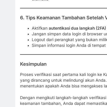
6. Tips Keamanan Tambahan Setelah Ve
Aktifkan
autentikasi dua langkah (2FA)
Jangan simpan data login di browser
Logout dari perangkat yang bukan milik
Simpan informasi login Anda di tempa
Kesimpulan
Proses verifikasi saat pertama kali login ke
yang dirancang untuk melindungi akun Anda. 
menentukan apakah Anda bisa mengakses lay
Dengan mengikuti langkah-langkah verifikasi 
keamanan tambahan, Anda dapat memastikan