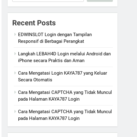
Recent Posts
EDWINSLOT Login dengan Tampilan
Responsif di Berbagai Perangkat
Langkah LEBAH4D Login melalui Android dan
iPhone secara Praktis dan Aman
Cara Mengatasi Login KAYA787 yang Keluar
Secara Otomatis
Cara Mengatasi CAPTCHA yang Tidak Muncul
pada Halaman KAYA787 Login
Cara Mengatasi CAPTCHA yang Tidak Muncul
pada Halaman KAYA787 Login