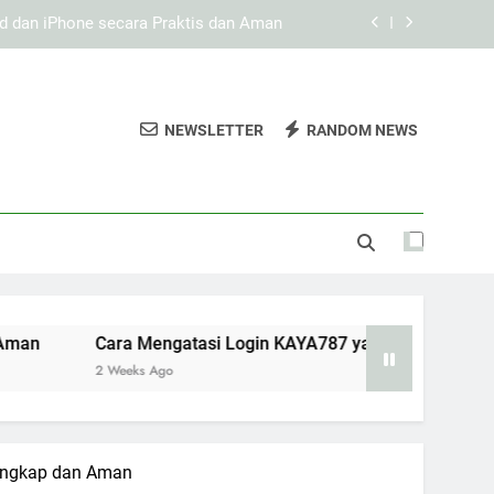
d dan iPhone secara Praktis dan Aman
 KAYA787 yang Keluar Secara Otomatis
 Muncul pada Halaman KAYA787 Login
NEWSLETTER
RANDOM NEWS
lan Responsif di Berbagai Perangkat
atnya Untuk Hiburan Berkualitas.
d dan iPhone secara Praktis dan Aman
 KAYA787 yang Keluar Secara Otomatis
 Muncul pada Halaman KAYA787 Login
Cara Mengatasi Login KAYA787 yang Keluar Secara Otomatis
2 Weeks Ago
Lengkap dan Aman