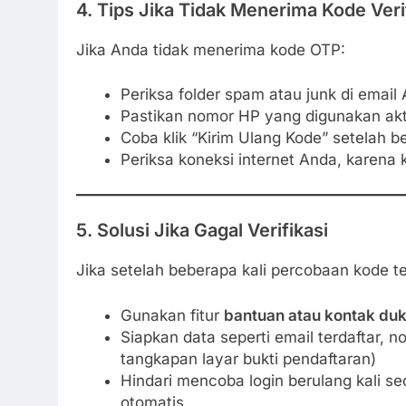
4. Tips Jika Tidak Menerima Kode Veri
Jika Anda tidak menerima kode OTP:
Periksa folder spam atau junk di email
Pastikan nomor HP yang digunakan ak
Coba klik “Kirim Ulang Kode” setelah 
Periksa koneksi internet Anda, karena 
5. Solusi Jika Gagal Verifikasi
Jika setelah beberapa kali percobaan kode t
Gunakan fitur
bantuan atau kontak du
Siapkan data seperti email terdaftar, 
tangkapan layar bukti pendaftaran)
Hindari mencoba login berulang kali 
otomatis