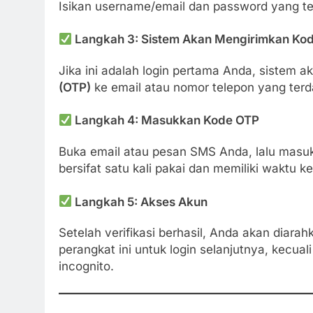
Isikan username/email dan password yang tel
Langkah 3: Sistem Akan Mengirimkan Kode
Jika ini adalah login pertama Anda, sistem 
(OTP)
ke email atau nomor telepon yang terda
Langkah 4: Masukkan Kode OTP
Buka email atau pesan SMS Anda, lalu masukk
bersifat satu kali pakai dan memiliki waktu k
Langkah 5: Akses Akun
Setelah verifikasi berhasil, Anda akan diar
perangkat ini untuk login selanjutnya, ke
incognito.