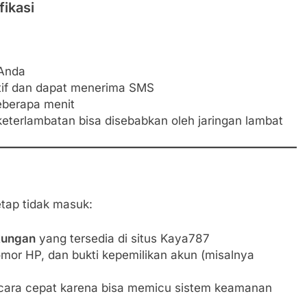
fikasi
 Anda
tif dan dapat menerima SMS
beberapa menit
keterlambatan bisa disebabkan oleh jaringan lambat
etap tidak masuk:
kungan
yang tersedia di situs Kaya787
nomor HP, dan bukti kepemilikan akun (misalnya
secara cepat karena bisa memicu sistem keamanan