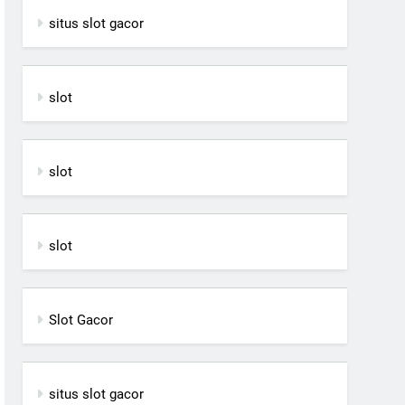
situs slot gacor
slot
slot
slot
Slot Gacor
situs slot gacor