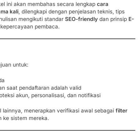
ikel ini akan membahas secara lengkap
cara
ma kali
, dilengkapi dengan penjelasan teknis, tips
enulisan mengikuti standar
SEO-friendly
dan prinsip
E-
n kepercayaan pembaca.
ujuan untuk:
da
 saat pendaftaran adalah valid
teksi akun, personalisasi, dan notifikasi
al lainnya, menerapkan verifikasi awal sebagai
filter
 ke sistem mereka.