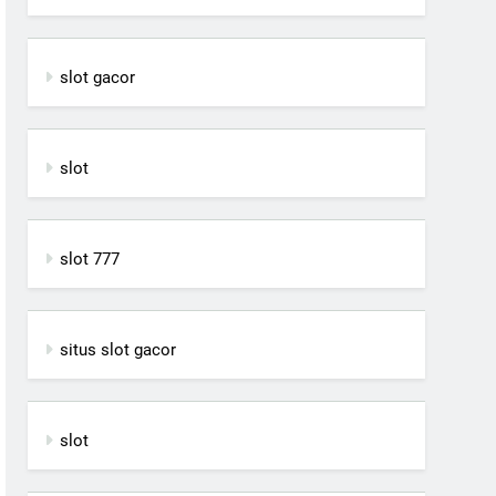
slot gacor
slot
slot 777
situs slot gacor
slot