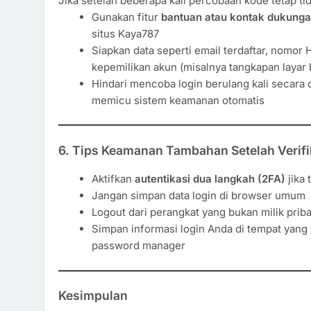
Jika setelah beberapa kali percobaan kode tetap ti
Gunakan fitur
bantuan atau kontak dukung
situs Kaya787
Siapkan data seperti email terdaftar, nomor 
kepemilikan akun (misalnya tangkapan layar 
Hindari mencoba login berulang kali secara 
memicu sistem keamanan otomatis
6. Tips Keamanan Tambahan Setelah Verifi
Aktifkan
autentikasi dua langkah (2FA)
jika 
Jangan simpan data login di browser umum
Logout dari perangkat yang bukan milik priba
Simpan informasi login Anda di tempat yang 
password manager
Kesimpulan