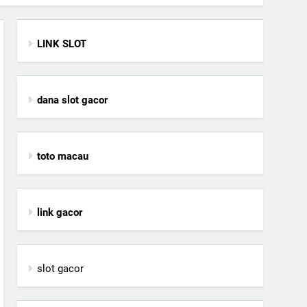
LINK SLOT
dana slot gacor
toto macau
link gacor
slot gacor