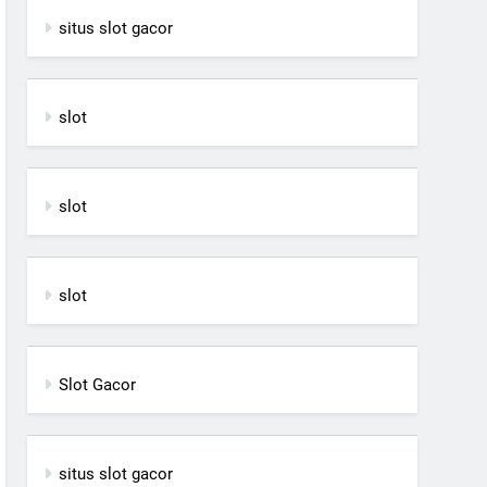
situs slot gacor
slot
slot
slot
Slot Gacor
situs slot gacor