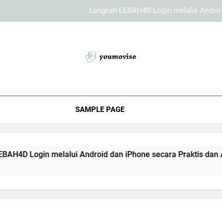
Langkah LEBAH4D Login melalui Androi
Cara Mengatasi Login
Cara Mengatasi CAPTCHA yang Tidak
EDWINSLOT Login dengan Tampi
 Movise
ilm Terbaru Dan Berbagai Konten Hiburan Di You Movise. Temp
Langkah LEBAH4D Login melalui Androi
SAMPLE PAGE
Cara Mengatasi Login
Cara Mengatasi CAPTCHA yang Tidak
n melalui Android dan iPhone secara Praktis dan Aman