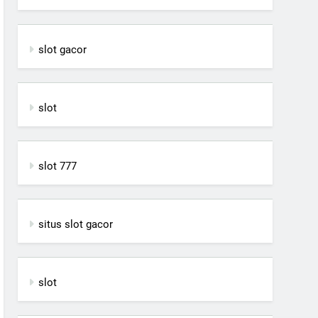
slot gacor
slot
slot 777
situs slot gacor
slot