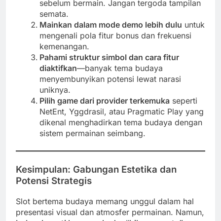
sebelum bermain. Jangan tergoda tampilan
semata.
Mainkan dalam mode demo lebih dulu
untuk
mengenali pola fitur bonus dan frekuensi
kemenangan.
Pahami struktur simbol dan cara fitur
diaktifkan
—banyak tema budaya
menyembunyikan potensi lewat narasi
uniknya.
Pilih game dari provider terkemuka
seperti
NetEnt, Yggdrasil, atau Pragmatic Play yang
dikenal menghadirkan tema budaya dengan
sistem permainan seimbang.
Kesimpulan: Gabungan Estetika dan
Potensi Strategis
Slot bertema budaya memang unggul dalam hal
presentasi visual dan atmosfer permainan. Namun,