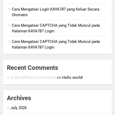
Cara Mengatasi Login KAYA787 yang Keluar Secara
Otomatis
Cara Mengatasi CAPTCHA yang Tidak Muncul pada
Halaman KAYA787 Login
Cara Mengatasi CAPTCHA yang Tidak Muncul pada
Halaman KAYA787 Login
Recent Comments
A WordPress Commenter
on
Hello world!
Archives
July 2026