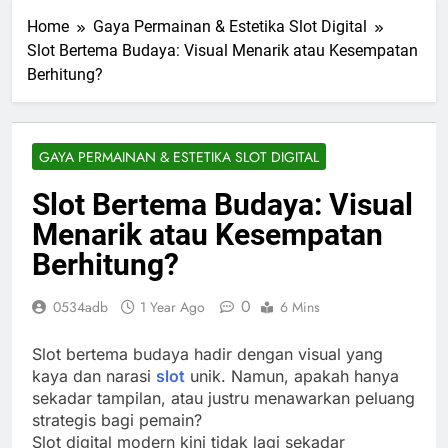
Home
Gaya Permainan & Estetika Slot Digital
Slot Bertema Budaya: Visual Menarik atau Kesempatan
Berhitung?
GAYA PERMAINAN & ESTETIKA SLOT DIGITAL
Slot Bertema Budaya: Visual
Menarik atau Kesempatan
Berhitung?
0
0534adb
1 Year Ago
6 Mins
Slot bertema budaya hadir dengan visual yang
kaya dan narasi
slot
unik. Namun, apakah hanya
sekadar tampilan, atau justru menawarkan peluang
strategis bagi pemain?
Slot digital modern kini tidak lagi sekadar