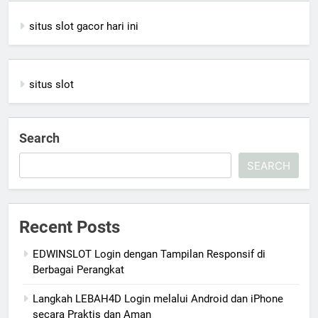
situs slot gacor hari ini
situs slot
Search
SEARCH
Recent Posts
EDWINSLOT Login dengan Tampilan Responsif di
Berbagai Perangkat
Langkah LEBAH4D Login melalui Android dan iPhone
secara Praktis dan Aman