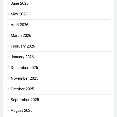
June 2026
May 2026
April 2026
March 2026
February 2026
January 2026
December 2025
November 2025
October 2025
September 2025
August 2025