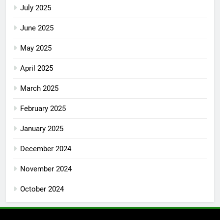
July 2025
June 2025
May 2025
April 2025
March 2025
February 2025
January 2025
December 2024
November 2024
October 2024