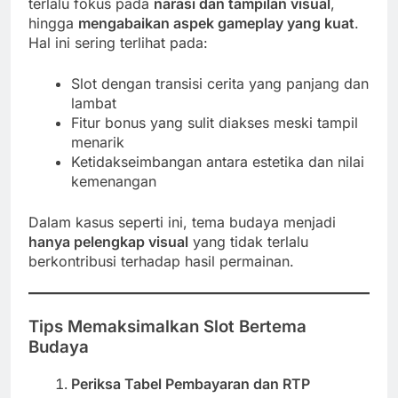
terlalu fokus pada
narasi dan tampilan visual
,
hingga
mengabaikan aspek gameplay yang kuat
.
Hal ini sering terlihat pada:
Slot dengan transisi cerita yang panjang dan
lambat
Fitur bonus yang sulit diakses meski tampil
menarik
Ketidakseimbangan antara estetika dan nilai
kemenangan
Dalam kasus seperti ini, tema budaya menjadi
hanya pelengkap visual
yang tidak terlalu
berkontribusi terhadap hasil permainan.
Tips Memaksimalkan Slot Bertema
Budaya
Periksa Tabel Pembayaran dan RTP