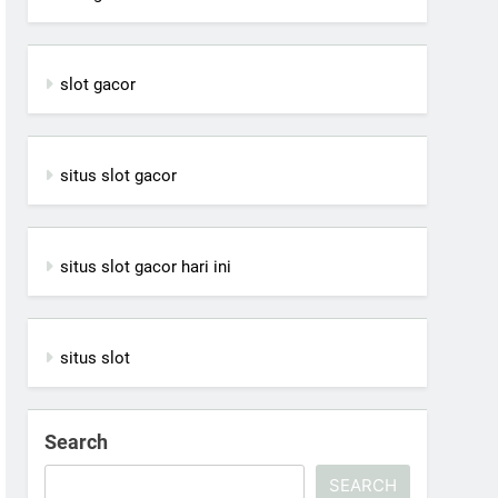
slot gacor
situs slot gacor
situs slot gacor hari ini
situs slot
Search
SEARCH