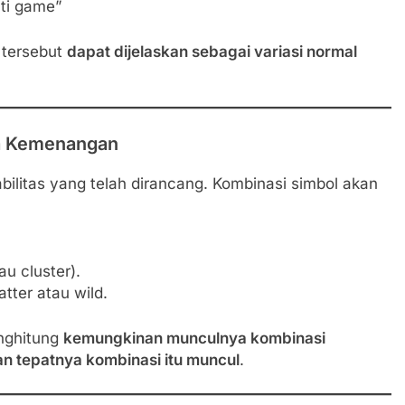
nti game”
 tersebut
dapat dijelaskan sebagai variasi normal
ta Kemenangan
bilitas yang telah dirancang. Kombinasi simbol akan
u cluster).
atter atau wild.
nghitung
kemungkinan munculnya kombinasi
n tepatnya kombinasi itu muncul
.