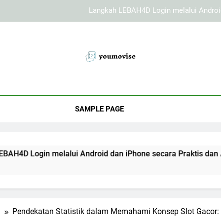
Langkah LEBAH4D Login melalui Androi
Cara Mengatasi Login
Cara Mengatasi CAPTCHA yang Tidak
EDWINSLOT Login dengan Tampi
 Movise
ilm Terbaru Dan Berbagai Konten Hiburan Di You Movise. Temp
Langkah LEBAH4D Login melalui Androi
SAMPLE PAGE
Cara Mengatasi Login
Cara Mengatasi CAPTCHA yang Tidak
n melalui Android dan iPhone secara Praktis dan Aman
n
Pendekatan Statistik dalam Memahami Konsep Slot Gacor: An