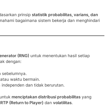
dasarkan prinsip
statistik probabilitas, varians, dan
ahami bagaimana sistem bekerja dan menghindari
nerator (RNG)
untuk menentukan hasil setiap
cak dengan:
n sebelumnya.
 atau waktu bermain.
independen dan tidak berurutan.
 untuk
menciptakan distribusi probabilitas
yang
i
RTP (Return to Player)
dan
volatilitas
.