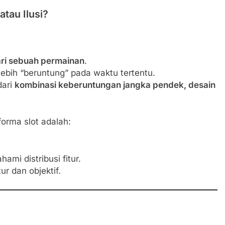
atau Ilusi?
dari sebuah permainan
.
 lebih “beruntung” pada waktu tertentu.
dari
kombinasi keberuntungan jangka pendek, desain
forma slot adalah:
i distribusi fitur.
r dan objektif.