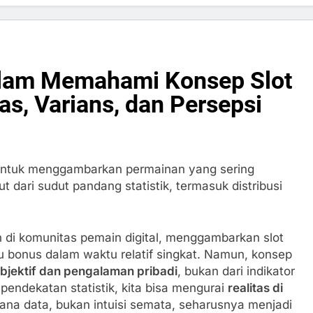
dalam Memahami Konsep Slot
as, Varians, dan Persepsi
n untuk menggambarkan permainan yang sering
 dari sudut pandang statistik, termasuk distribusi
i komunitas pemain digital, menggambarkan slot
u bonus dalam waktu relatif singkat. Namun, konsep
bjektif dan pengalaman pribadi
, bukan dari indikator
 pendekatan statistik, kita bisa mengurai
realitas di
na data, bukan intuisi semata, seharusnya menjadi