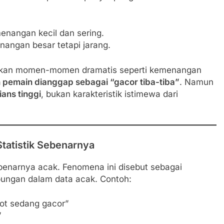
nangan kecil dan sering.
ngan besar tetapi jarang.
iptakan momen-momen dramatis seperti kemenangan
 pemain dianggap sebagai “gacor tiba-tiba”
. Namun
rians tinggi
, bukan karakteristik istimewa dari
Statistik Sebenarnya
ebenarnya acak. Fenomena ini disebut sebagai
bungan dalam data acak. Contoh:
ot sedang gacor”
”