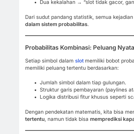
Dua kekalahan → “slot tidak gacor, ga
Dari sudut pandang statistik, semua kejadian
dalam sistem probabilitas
.
Probabilitas Kombinasi: Peluang Nya
Setiap simbol dalam
slot
memiliki bobot proba
memiliki peluang tertentu berdasarkan:
Jumlah simbol dalam tiap gulungan.
Struktur garis pembayaran (paylines ata
Logika distribusi fitur khusus seperti sc
Dengan pendekatan matematis, kita bisa me
tertentu
, namun tidak bisa
memprediksi kapa