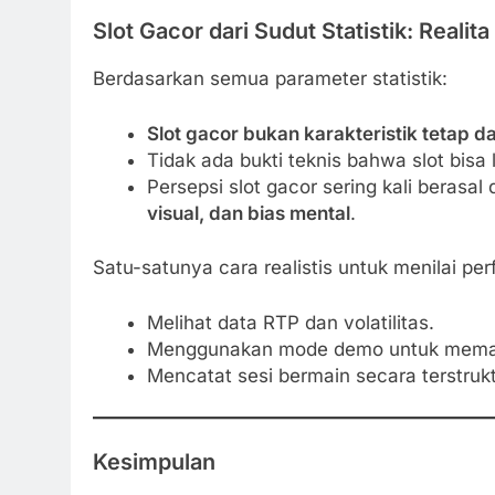
Slot Gacor dari Sudut Statistik: Realita 
Berdasarkan semua parameter statistik:
Slot gacor bukan karakteristik tetap 
Tidak ada bukti teknis bahwa slot bisa
Persepsi slot gacor sering kali berasal 
visual, dan bias mental
.
Satu-satunya cara realistis untuk menilai per
Melihat data RTP dan volatilitas.
Menggunakan mode demo untuk memaham
Mencatat sesi bermain secara terstruktu
Kesimpulan