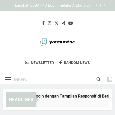
Skip
Langkah LEBAH4D Login melalui Android dan
to
iPhone secara Praktis dan Aman
content
Cara Mengatasi Login KAYA787 yang Keluar
Secara Otomatis
Cara Mengatasi CAPTCHA yang Tidak Muncul
pada Halaman KAYA787 Login
EDWINSLOT Login dengan Tampilan Responsif di
Berbagai Perangkat
Langkah LEBAH4D Login melalui Android dan
iPhone secara Praktis dan Aman
You Movise
Temukan Film Terbaru Dan Berbagai Konten
Cara Mengatasi Login KAYA787 yang Keluar
NEWSLETTER
RANDOM NEWS
Secara Otomatis
Hiburan Di You Movise. Tempatnya Untuk
Hiburan Berkualitas.
Cara Mengatasi CAPTCHA yang Tidak Muncul
pada Halaman KAYA787 Login
MENU
EDWINSLOT Login dengan Tampilan Responsif di Berbagai
HEADLINES
2 Weeks Ago