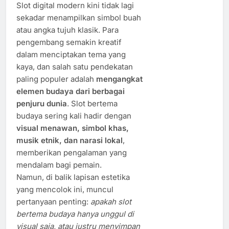
Slot digital modern kini tidak lagi
sekadar menampilkan simbol buah
atau angka tujuh klasik. Para
pengembang semakin kreatif
dalam menciptakan tema yang
kaya, dan salah satu pendekatan
paling populer adalah
mengangkat
elemen budaya dari berbagai
penjuru dunia
. Slot bertema
budaya sering kali hadir dengan
visual menawan, simbol khas,
musik etnik, dan narasi lokal
,
memberikan pengalaman yang
mendalam bagi pemain.
Namun, di balik lapisan estetika
yang mencolok ini, muncul
pertanyaan penting:
apakah slot
bertema budaya hanya unggul di
visual saja, atau justru menyimpan