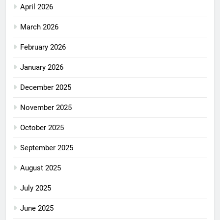
April 2026
March 2026
February 2026
January 2026
December 2025
November 2025
October 2025
September 2025
August 2025
July 2025
June 2025