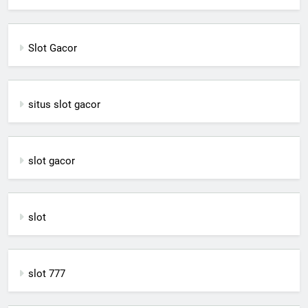
Slot Gacor
situs slot gacor
slot gacor
slot
slot 777