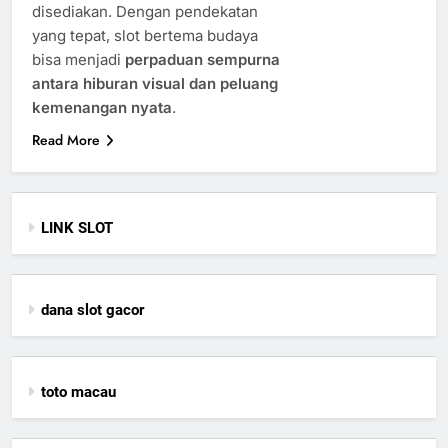
disediakan. Dengan pendekatan
yang tepat, slot bertema budaya
bisa menjadi
perpaduan sempurna
antara hiburan visual dan peluang
kemenangan nyata
.
Read More
LINK SLOT
dana slot gacor
toto macau