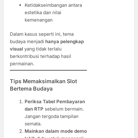
Ketidakseimbangan antara
estetika dan nilai
kemenangan
Dalam kasus seperti ini, tema
budaya menjadi
hanya pelengkap
visual
yang tidak terlalu
berkontribusi terhadap hasil
permainan.
Tips Memaksimalkan Slot
Bertema Budaya
Periksa Tabel Pembayaran
dan RTP
sebelum bermain.
Jangan tergoda tampilan
semata.
Mainkan dalam mode demo