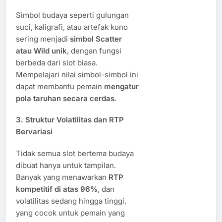
Simbol budaya seperti gulungan
suci, kaligrafi, atau artefak kuno
sering menjadi
simbol Scatter
atau Wild unik
, dengan fungsi
berbeda dari slot biasa.
Mempelajari nilai simbol-simbol ini
dapat membantu pemain
mengatur
pola taruhan secara cerdas
.
3.
Struktur Volatilitas dan RTP
Bervariasi
Tidak semua slot bertema budaya
dibuat hanya untuk tampilan.
Banyak yang menawarkan
RTP
kompetitif di atas 96%
, dan
volatilitas sedang hingga tinggi,
yang cocok untuk pemain yang